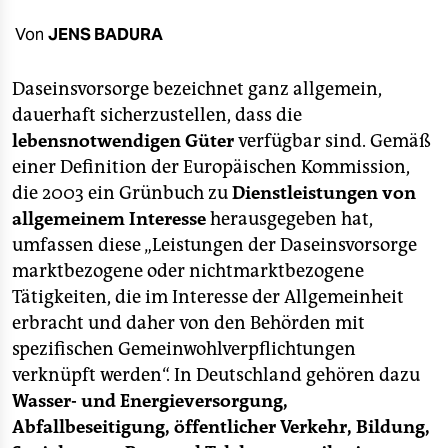
berlin
Von
JENS BADURA
nord
Daseinsvorsorge bezeichnet ganz allgemein,
wahrheit
dauerhaft sicherzustellen, dass die
verlag
lebensnotwendigen Güter
verfügbar sind. Gemäß
einer Definition der Europäischen Kommission,
verlag
die 2003 ein Grünbuch zu
Dienstleistungen von
veranstaltungen
allgemeinem Interesse
herausgegeben hat,
umfassen diese „Leistungen der Daseinsvorsorge
shop
marktbezogene oder nichtmarktbezogene
fragen & hilfe
Tätigkeiten, die im Interesse der Allgemeinheit
erbracht und daher von den Behörden mit
unterstützen
spezifischen Gemeinwohlverpflichtungen
abo
verknüpft werden“. In Deutschland gehören dazu
Wasser- und Energieversorgung,
genossenschaft
Abfallbeseitigung, öffentlicher Verkehr, Bildung,