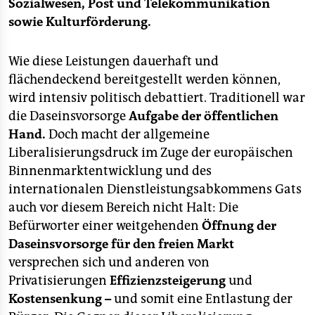
epaper login
Sozialwesen, Post und Telekommunikation
sowie Kulturförderung.
Wie diese Leistungen dauerhaft und
flächendeckend bereitgestellt werden können,
wird intensiv politisch debattiert. Traditionell war
die Daseinsvorsorge
Aufgabe der öffentlichen
Hand.
Doch macht der allgemeine
Liberalisierungsdruck im Zuge der europäischen
Binnenmarktentwicklung und des
internationalen Dienstleistungsabkommens Gats
auch vor diesem Bereich nicht Halt: Die
Befürworter einer weitgehenden
Öffnung der
Daseinsvorsorge für den freien Markt
versprechen sich und anderen von
Privatisierungen
Effizienzsteigerung
und
Kostensenkung –
und somit eine Entlastung der