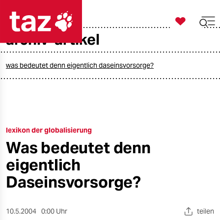

taz zahl ich
archiv-artikel

taz zahl ich
taz zahl ich
was bedeutet denn eigentlich daseinsvorsorge?
themen
politik
lexikon der globalisierung
öko
Was bedeutet denn
gesellschaft
eigentlich
kultur
Daseinsvorsorge?
sport
10.5.2004
0:00 Uhr
teilen