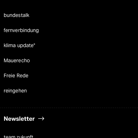
bundestalk
fernverbindung
klima update°
Mauerecho
Freie Rede
reingehen
Newsletter
team zukunft