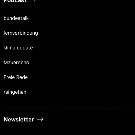
Podcast
bundestalk
fernverbindung
klima update°
Mauerecho
Freie Rede
reingehen
Newsletter