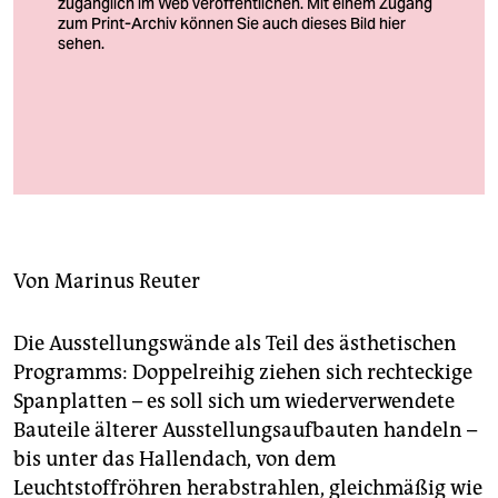
berlin
nord
wahrheit
Spanplatten, mit Bedeutung aufgeladen: Blick in Andrzej
verlag
Steinbachs Installation
Foto: Fred Dott
verlag
veranstaltungen
Von
Marinus Reuter
shop
fragen & hilfe
Die Ausstellungswände als Teil des ästhetischen
unterstützen
Programms: Doppelreihig ziehen sich rechteckige
Spanplatten – es soll sich um wiederverwendete
abo
Bauteile älterer Ausstellungsaufbauten handeln –
bis unter das Hallendach, von dem
genossenschaft
Leuchtstoffröhren herabstrahlen, gleichmäßig wie