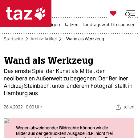

taz zahl ich
ceuta
hitze
bergsteigen
katzen
landtagswahl in sachsen-

taz zahl ich
Startseite
Archiv-Artikel
Wand als Werkzeug
taz zahl ich
themen
Wand als Werkzeug
politik
Das ernste Spiel der Kunst als Mittel, der
neoliberalen Außenwelt zu begegnen: Der Berliner
öko
Andrzej Steinbach, unter anderem Fotograf, stellt in
Hamburg aus
gesellschaft
26.4.2022
0:00 Uhr
teilen
kultur
sport