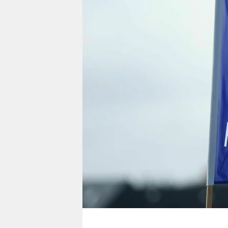
berlin
nord
wahrheit
verlag
verlag
veranstaltungen
shop
fragen & hilfe
unterstützen
abo
genossenschaft