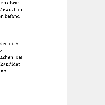
ion etwas
te auch in
en befand
den nicht
el
achen. Bei
nkandidat
 ab.