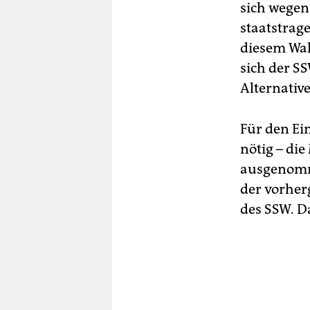
sich wegen
staatstrag
diesem Wah
sich der S
Alternative
Für den Ei
nötig – di
ausgenomm
der vorher
des SSW. Da