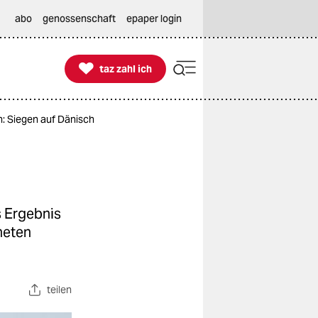
abo
genossenschaft
epaper login

taz zahl ich
taz zahl ich
n: Siegen auf Dänisch
 Ergebnis
neten
teilen