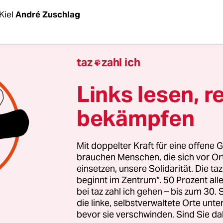
Kiel
André Zuschlag
 selbstgesteckte Ziel locker erreichen würde, war
taz
zahl ich

n vor dem Wahltag klar. Die letzten Umfragen v
eutig: Der
Südschleswigsche Wählerverband (SS
Links lesen, r
nf, vielleicht gar sechs Prozent landen; Spitzenk
bekämpfen
e vier Prozent als Ziel ausgegeben. Nun sind es s
worden. „Wir haben im Wahlkampf das Thema der
 Das Leben muss bezahlbar bleiben“, sagte Harms
Mit doppelter Kraft für eine offene G
chrechnungen.
brauchen Menschen, die sich vor O
einsetzen, unsere Solidarität. Die ta
beginnt im Zentrum“. 50 Prozent a
ahlerfolg dürfte zuvorderst einen anderen Grun
bei taz zahl ich gehen – bis zum 30
r-Effekt sei Dank. Mit
Stefan Seidler
sitzt seit der
die linke, selbstverwaltete Orte unte
n September nach 68 Jahren wieder ein Vertrete
bevor sie verschwinden. Sind Sie da