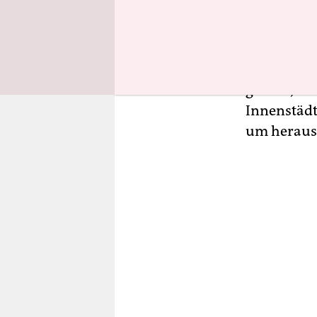
dänischen 
für eine M
auch wenn 
Interesse 
größer; an
Innenstädte
um herausz