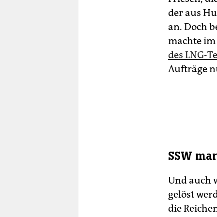
der aus H
an. Doch b
machte im
des LNG-Te
Aufträge n
SSW mark
Und auch w
gelöst wer
die Reiche