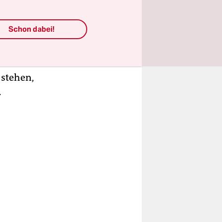
undesweit
ei. Und
Schon dabei!
 Das
räsenz
 stehen,
.