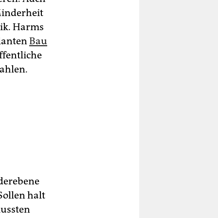
inderheit
tik. Harms
lanten
Bau
ffentliche
ahlen.
der­ebene
ollen halt
mussten