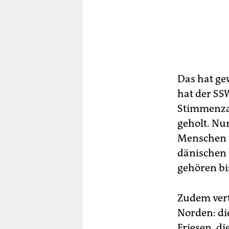
Das hat ge
hat der SS
Stimmenzah
geholt. Nu
Menschen m
dänischen 
gehören bi
Zudem vert
Norden: die
Friesen, d