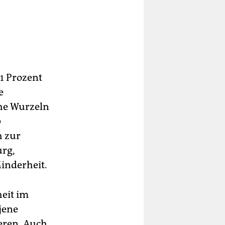
1 Prozent
e
che Wurzeln
0
h zur
urg,
inderheit.
eit im
jene
ieren. Auch