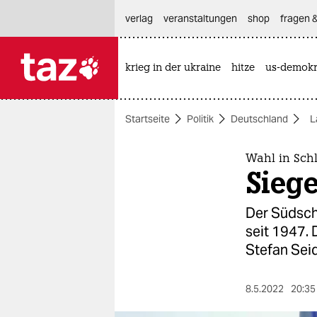
hautnavigation anspringen
hauptinhalt anspringen
footer anspringen
verlag
veranstaltungen
shop
fragen &
krieg in der ukraine
hitze
us-demokr

taz zahl ich
taz zahl ich
Startseite
Politik
Deutschland
L
themen
politik
Wahl in Sch
Siege
öko
Der Südsch
gesellschaft
seit 1947.
Stefan Seid
kultur
sport
8.5.2022
20:35