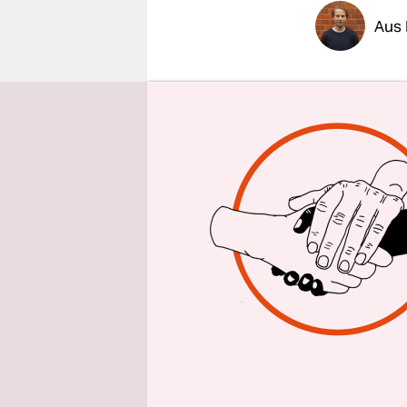
epaper login
Aus 
Dass er das
Harms scho
waren eind
wohl bei fü
Harms hatt
Prozent ge
getroffen:
ersten Ho
Doch der W
dem Seidle
vergangene