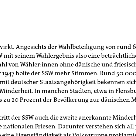
wirkt. Angesichts der Wahlbeteiligung von rund 6
W mit seinem Wahlergebnis also eine beträchtlich
l von Wäh­le­r:in­nen ohne dänische und friesis
r 1947 holte der SSW mehr Stimmen. Rund 50.00
it deutscher Staatsangehörigkeit bekennen sic
Minderheit. In manchen Städten, etwa in Flensb
s zu 20 Prozent der Bevölkerung zur dänischen M
ritt der SSW auch die zweite anerkannte Minderh
 nationalen Friesen. Darunter verstehen sich all 
ie eine Eigenständigkeit als Volksgruppe proklam