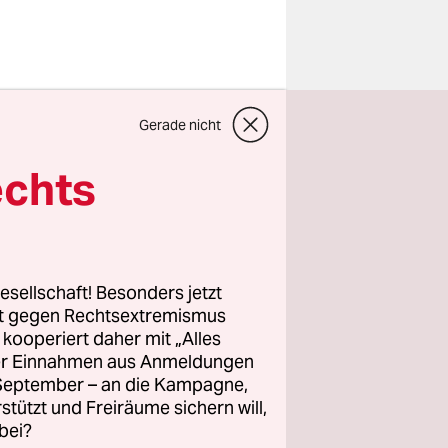
 Lars
Gerade nicht
or der Wahl
W)
würde
echts
andidat
echs
 Zeit
 nach den
esellschaft! Besonders jetzt
rt gegen Rechtsextremismus
z kooperiert daher mit „Alles
ller Einnahmen aus Anmeldungen
d haben:
. September – an die Kampagne,
 Wahl im
rstützt und Freiräume sichern will,
r der
bei?