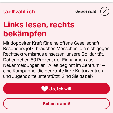
taz
zahl ich
Gerade nicht

Ferdinand R.
FR
11.02.2011
,
17:53 Uhr
Links lesen, rechts
Ich erinnere mich, daß ein Rentner aus dem
bekämpfen
Ruhrgebiet, der sich in Thürigen oder Sachsen
auf Urlaub befand, von zwei Polizisten durch
Mit doppelter Kraft für eine offene Gesellschaft!
die geschlossene Hotelzimmertür erschossen
Besonders jetzt brauchen Menschen, die sich gegen
wurde. Aus Notwehr. Einfach so. Oder der
Rechtsextremismus einsetzen, unsere Solidarität.
junge Mann in Berlin, der von zwei Polizisten in
Daher gehen 50 Prozent der Einnahmen aus
seinem Auto erschossen wurde. Auch aus
Neuanmeldungen an „Alles beginnt im Zentrum“ –
Notwehr. Einfach so. Diese und solche Fälle
eine Kampagne, die bedrohte linke Kulturzentren
häufen sich zunehmend. Konsequenzen gibt es
und Jugendorte unterstützt. Sind Sie dabei?
keine. Mir wird Angst und Bange, wenn ich mir
die deutsche Polizei und das deutsche

Rechtssystem anschaue. Mir wird Angst und
Ja, ich will
Bange, wenn ich mir anschaue, wie sich dieser
Staat entwickelt.
Schon dabei!
PS