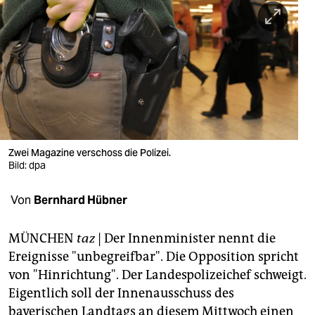
berlin
nord
wahrheit
verlag
verlag
veranstaltungen
Zwei Magazine verschoss die Polizei.
Bild: dpa
shop
Von
Bernhard Hübner
fragen & hilfe
unterstützen
MÜNCHEN
taz
| Der Innenminister nennt die
Ereignisse "unbegreifbar". Die Opposition spricht
abo
von "Hinrichtung". Der Landespolizeichef schweigt.
genossenschaft
Eigentlich soll der Innenausschuss des
bayerischen Landtags an diesem Mittwoch einen