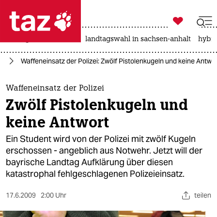

taz zahl ich
niedrigwasser
rente
landtagswahl in sachsen-anhalt
hybri

taz zahl ich
nd
Waffeneinsatz der Polizei: Zwölf Pistolenkugeln und keine Antwo
taz zahl ich
themen
Waffeneinsatz der Polizei
Zwölf Pistolenkugeln und
politik
keine Antwort
öko
Ein Student wird von der Polizei mit zwölf Kugeln
erschossen - angeblich aus Notwehr. Jetzt will der
gesellschaft
bayrische Landtag Aufklärung über diesen
katastrophal fehlgeschlagenen Polizeieinsatz.
kultur
sport
17.6.2009
2:00 Uhr
teilen