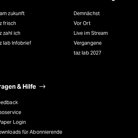
eam zukunft
Demnächst
z frisch
Vor Ort
z zahl ich
Live im Stream
z lab Infobrief
Vergangene
taz lab 2027
ragen & Hilfe
eedback
boservice
Paper Login
ownloads für Abonnierende