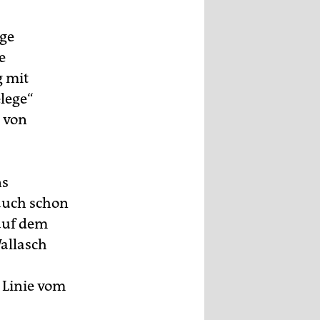
ige
e
g mit
lege“
 von
ns
auch schon
auf dem
Wallasch
 Linie vom