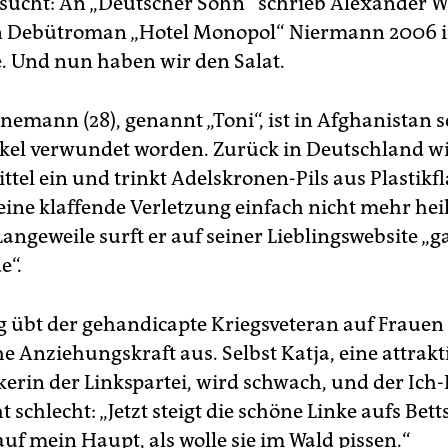
sucht: An „Deutscher Sohn“ schrieb Alexander W
en Debütroman „Hotel Monopol“ Niermann 2006 
e. Und nun haben wir den Salat.
nemann (28), genannt „Toni“, ist in Afghanistan
el verwundet worden. Zurück in Deutschland wir
tel ein und trinkt Adelskronen-Pils aus Plastikf
ine klaffende Verletzung einfach nicht mehr heil
Langeweile surft er auf seiner Lieblingswebsite „
e“.
ig übt der gehandicapte Kriegsveteran auf Frauen
e Anziehungskraft aus. Selbst Katja, eine attrakt
kerin der Linkspartei, wird schwach, und der Ich
t schlecht: „Jetzt steigt die schöne Linke aufs Bet
auf mein Haupt, als wolle sie im Wald pissen.“