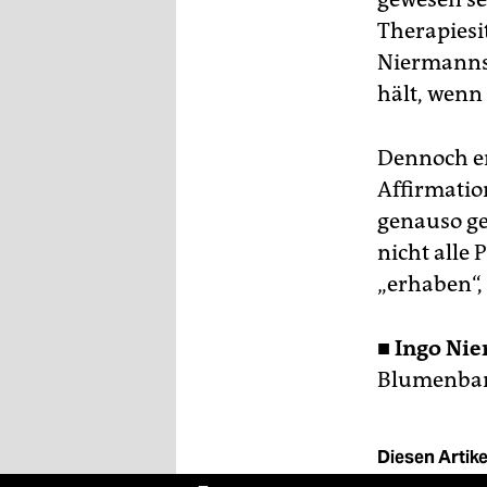
Therapiesi
Niermanns
hält, wenn 
Dennoch er
Affirmatio
genauso ge
nicht alle 
„erhaben“,
■
Ingo Nie
Blumenbar,
Diesen Artikel