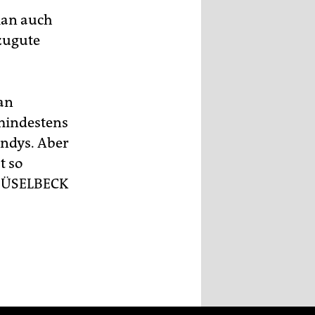
man auch
zugute
an
mindestens
ndys. Aber
t so
SÜSELBECK