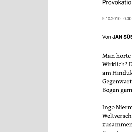
berlin
Provokatio
nord
9.10.2010
0:00
wahrheit
Von
JAN SÜ
verlag
verlag
Man hörte 
veranstaltungen
Wirklich? 
am Hinduku
shop
Gegenwarts
fragen & hilfe
Bogen gema
unterstützen
Ingo Nierm
abo
Weltversch
genossenschaft
zusammen m