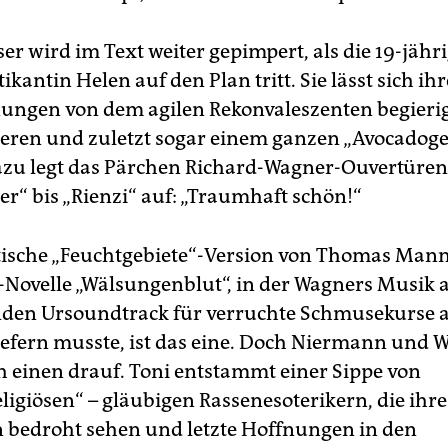
r wird im Text weiter gepimpert, als die 19-jähr
ikantin Helen auf den Plan tritt. Sie lässt sich ihr
ungen von dem agilen Rekonvaleszenten begieri
heren und zuletzt sogar einem ganzen „Avocadoge
azu legt das Pärchen Richard-Wagner-Ouvertüren
r“ bis „Rienzi“ auf: „Traumhaft schön!“
tische „Feuchtgebiete“-Version von Thomas Man
Novelle „Wälsungenblut“, in der Wagners Musik 
den Ursoundtrack für verruchte Schmusekurse 
liefern musste, ist das eine. Doch Niermann und 
h einen drauf. Toni entstammt einer Sippe von
ligiösen“ – gläubigen Rassenesoterikern, die ihre
 bedroht sehen und letzte Hoffnungen in den