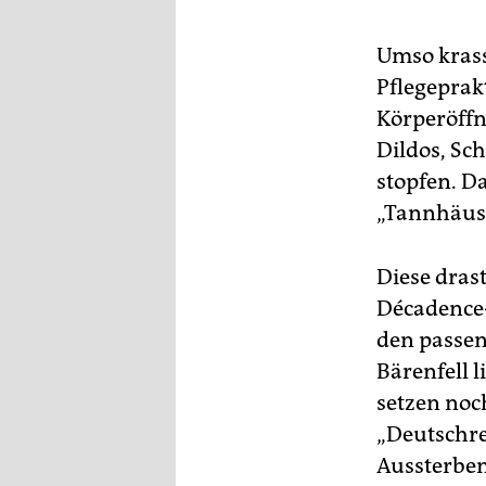
Umso krasse
Pflegeprakt
Körperöffn
Dildos, Sc
stopfen. D
„Tannhäuse
Diese dras
Décadence-
den passen
Bärenfell 
setzen noc
„Deutschre
Aussterben