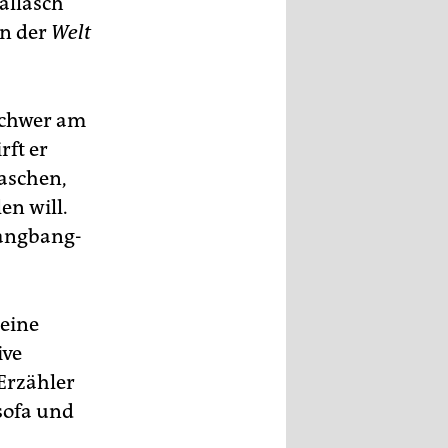
allasch
in der
Welt
 schwer am
ft er
laschen,
en will.
gangbang-
 eine
ive
-Erzähler
tsofa und