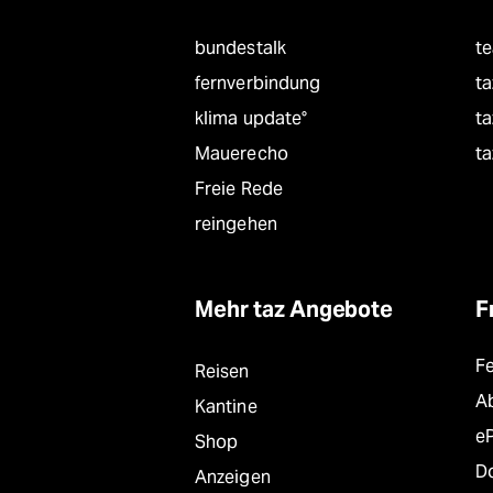
bundestalk
t
fernverbindung
ta
klima update°
ta
Mauerecho
ta
Freie Rede
reingehen
Mehr taz Angebote
F
F
Reisen
A
Kantine
e
Shop
D
Anzeigen