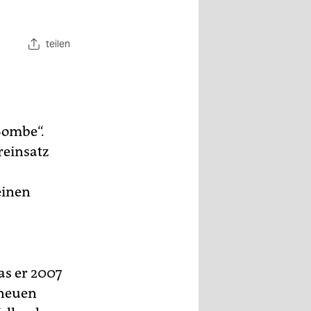
teilen
Bombe“.
reinsatz
einen
as er 2007
 neuen