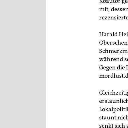
Koautor ge
epaper login
mit, dess
rezensiert
Harald Hei
Oberschenk
Schmerzmit
während se
Gegen die 
mordlust.d
Gleichzeit
erstaunlich
Lokalpoliti
staunt nich
senkt sich 