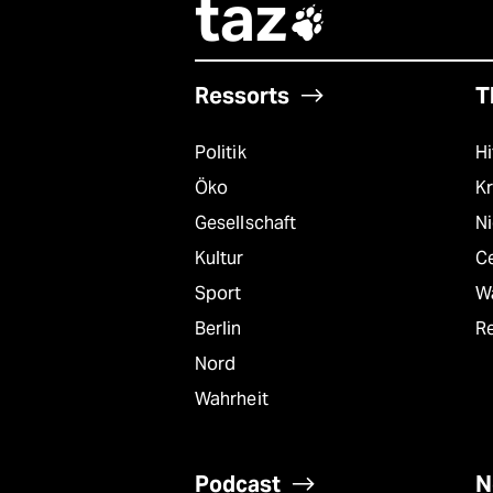
taz

Ressorts
T
Politik
Hi
Öko
Kr
Gesellschaft
N
Kultur
C
Sport
W
Berlin
R
Nord
Wahrheit
Podcast
N