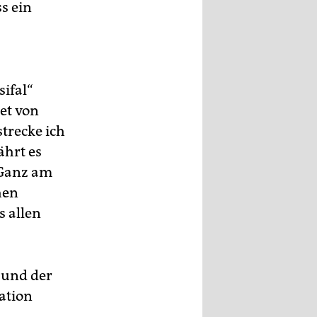
s ein
ifal“
tet von
strecke ich
ährt es
 Ganz am
hen
s allen
– und der
nation