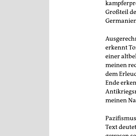
kampferpro
Großteil d
Germanienm
Ausgerechn
erkennt Ton
einer altbe
meinen rec
dem Erleuc
Ende erken
Antikriegs
meinen Nac
Pazifismus 
Text deutet
gewesen se