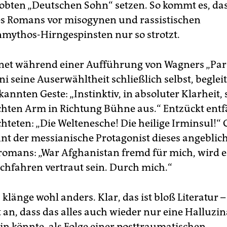
bten „Deutschen Sohn“ setzen. So kommt es, das
es Romans vor misogynen und rassistischen
ythos-Hirngespinsten nur so strotzt.
et während einer Aufführung von Wagners „Pars
i seine Auserwähltheit schließlich selbst, beglei
kannten Geste: „Instinktiv, in absoluter Klarheit, 
hten Arm in Richtung Bühne aus.“ Entzückt entf
hteten: „Die Weltenesche! Die heilige Irminsul!“
nt der messianische Protagonist dieses angeblic
romans: „War Afghanistan fremd für mich, wird e
hfahren vertraut sein. Durch mich.“
klänge wohl anders. Klar, das ist bloß Literatur 
 an, dass das alles auch wieder nur eine Halluzi
in könnte, als Folge einer posttraumatischen