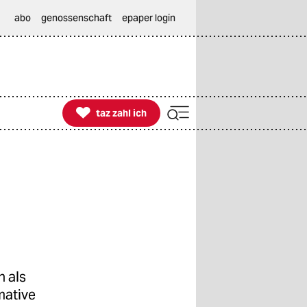
abo
genossenschaft
epaper login

taz zahl ich
taz zahl ich
 als
mative