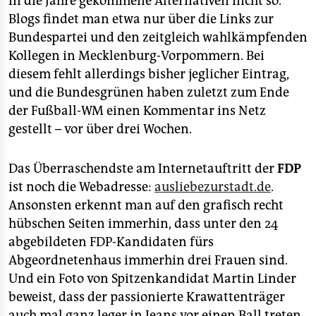
in die Jahre gekommene Alternativen nicht so.
Blogs findet man etwa nur über die Links zur
Bundespartei und den zeitgleich wahlkämpfenden
Kollegen in Mecklenburg-Vorpommern. Bei
diesem fehlt allerdings bisher jeglicher Eintrag,
und die Bundesgrünen haben zuletzt zum Ende
der Fußball-WM einen Kommentar ins Netz
gestellt – vor über drei Wochen.
Das Überraschendste am Internetauftritt der
FDP
ist noch die Webadresse:
ausliebezurstadt.de
.
Ansonsten erkennt man auf den grafisch recht
hübschen Seiten immerhin, dass unter den 24
abgebildeten FDP-Kandidaten fürs
Abgeordnetenhaus immerhin drei Frauen sind.
Und ein Foto von Spitzenkandidat Martin Linder
beweist, dass der passionierte Krawattenträger
auch mal ganz leger in Jeans vor einen Ball treten