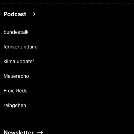
Podcast
bundestalk
fernverbindung
klima update°
Mauerecho
Freie Rede
reingehen
Newsletter