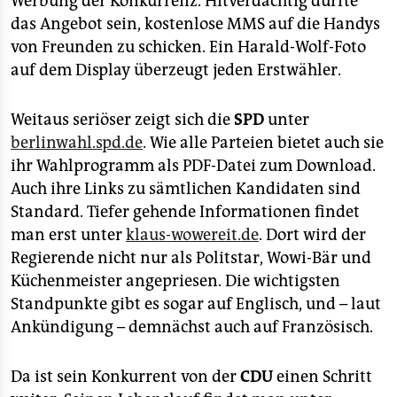
Werbung der Konkurrenz. Hitverdächtig dürfte
epaper login
das Angebot sein, kostenlose MMS auf die Handys
von Freunden zu schicken. Ein Harald-Wolf-Foto
auf dem Display überzeugt jeden Erstwähler.
Weitaus seriöser zeigt sich die
SPD
unter
berlinwahl.spd.de
. Wie alle Parteien bietet auch sie
ihr Wahlprogramm als PDF-Datei zum Download.
Auch ihre Links zu sämtlichen Kandidaten sind
Standard. Tiefer gehende Informationen findet
man erst unter
klaus-wowereit.de
. Dort wird der
Regierende nicht nur als Politstar, Wowi-Bär und
Küchenmeister angepriesen. Die wichtigsten
Standpunkte gibt es sogar auf Englisch, und – laut
Ankündigung – demnächst auch auf Französisch.
Da ist sein Konkurrent von der
CDU
einen Schritt