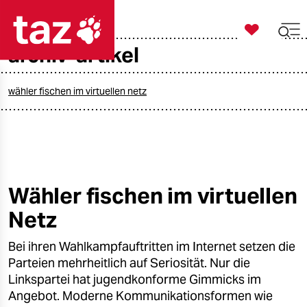

taz zahl ich
archiv-artikel

taz zahl ich
taz zahl ich
wähler fischen im virtuellen netz
themen
politik
öko
Wähler fischen im virtuellen
Netz
gesellschaft
Bei ihren Wahlkampfauftritten im Internet setzen die
kultur
Parteien mehrheitlich auf Seriosität. Nur die
sport
Linkspartei hat jugendkonforme Gimmicks im
Angebot. Moderne Kommunikationsformen wie