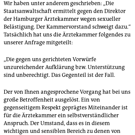
berlin
Wir haben unter anderem geschrieben: „Die
Staatsanwaltschaft ermittelt gegen den Direktor
nord
der Hamburger Ärztekammer wegen sexueller
Belästigung. Der Kammervorstand schweigt dazu.“
wahrheit
Tatsächlich hat uns die Ärztekammer folgendes zu
verlag
unserer Anfrage mitgeteilt:
verlag
„Die gegen uns gerichteten Vorwürfe
veranstaltungen
unzureichender Aufklärung bzw. Unterstützung
sind unberechtigt. Das Gegenteil ist der Fall.
shop
fragen & hilfe
Der von Ihnen angesprochene Vorgang hat bei uns
große Betroffenheit ausgelöst. Ein von
unterstützen
gegenseitigem Respekt geprägtes Miteinander ist
abo
für die Ärztekammer ein selbstverständlicher
Anspruch. Der Umstand, dass es in diesem
genossenschaft
wichtigen und sensiblen Bereich zu denen von