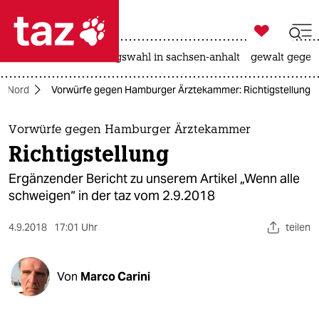

taz zahl ich
hitze
surfen
landtagswahl in sachsen-anhalt
gewalt gegen

taz zahl ich
Nord
Vorwürfe gegen Hamburger Ärztekammer: Richtigstellung
taz zahl ich
themen
Vorwürfe gegen Hamburger Ärztekammer
Richtigstellung
politik
Ergänzender Bericht zu unserem Artikel „Wenn alle
öko
schweigen“ in der taz vom 2.9.2018
gesellschaft
4.9.2018
17:01 Uhr
teilen
kultur
Von
Marco Carini
sport