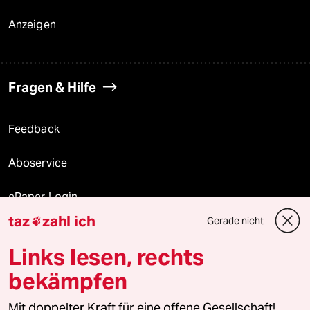
Anzeigen
Fragen & Hilfe
Feedback
Aboservice
ePaper Login
taz
zahl ich
Gerade nicht

Downloads für Abonnierende
Links lesen, rechts
bekämpfen
© 2026 taz Verlags und Vertriebs GmbH
Mit doppelter Kraft für eine offene Gesellschaft!
Alle Rechte vorbehalten. Bei rechtlichen Fragen oder für Genehmigungen