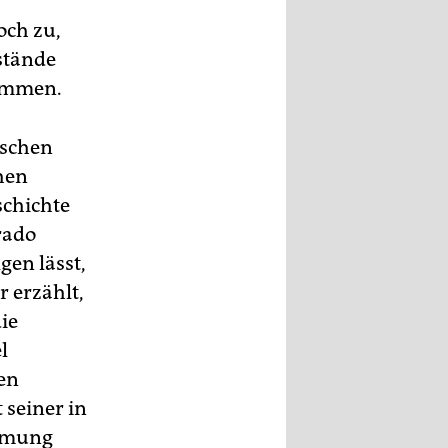
och zu,
sstände
kommen.
ischen
hen
schichte
rado
gen lässt,
r erzählt,
ie
l
en
 seiner in
immung