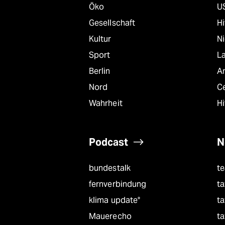
Öko
U
Gesellschaft
Hi
Kultur
N
Sport
L
Berlin
A
Nord
C
Wahrheit
Hi
Podcast
N
bundestalk
t
fernverbindung
ta
klima update°
ta
Mauerecho
ta