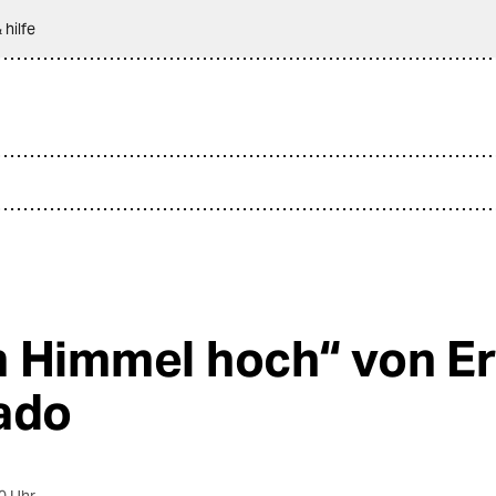
 hilfe
 Himmel hoch“ von Er
ado