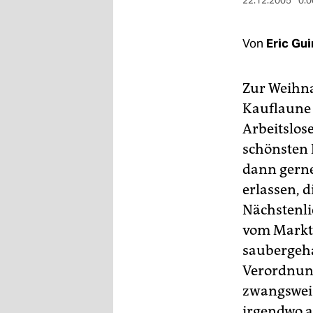
berlin
22.12.2005
0:0
nord
Von
Eric Gu
wahrheit
Zur Weihna
verlag
Kauflaune 
verlag
Arbeitslos
schönsten E
veranstaltungen
dann gern
shop
erlassen, 
fragen & hilfe
Nächstenli
vom Marktp
unterstützen
saubergehal
abo
Verordnung
genossenschaft
zwangswei
irgendwo a