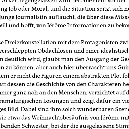
 Acker liegengelassen wird. Jérôme steht vor der
g Job oder Moral, und die Situation spitzt sich n
junge Journalistin auftaucht, die über diese Mis
will und hofft, von Jérôme Informationen zu be
se Dreierkonstellation mit dem Protagonisten zw
verschleppten Obdachlosen und einer idealistisc
 deutlich wird, glaubt man den Ausgang der Ge
n zu können, aber auch hier überrascht uns Gui
em er nicht die Figuren einem abstrakten Plot fol
att dessen die Geschichte von den Charakteren he
immer ganz nah an den Menschen, verzichtet auf d
ramaturgischen Lösungen und zeigt dafür ein vie
es Bild. Dabei sind ihm solch wunderbaren Szen
ie etwa das Weihnachtsbesäufnis von Jérôme mit
lebenden Schwester, bei der die ausgelassene St