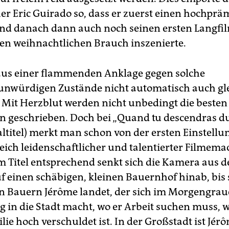
r Eric Guirado so, dass er zuerst einen hochprä
nd danach dann auch noch seinen ersten Langfi
en weihnachtlichen Brauch inszenierte.
us einer flammenden Anklage gegen solche
würdigen Zustände nicht automatisch auch gle
. Mit Herzblut werden nicht unbedingt die besten
n geschrieben. Doch bei „Quand tu descendras du 
ltitel) merkt man schon von der ersten Einstellu
leich leidenschaftlicher und talentierter Filmema
em Titel entsprechend senkt sich die Kamera aus 
 einen schäbigen, kleinen Bauernhof hinab, bis s
 Bauern Jérôme landet, der sich im Morgengrau
g in die Stadt macht, wo er Arbeit suchen muss, w
lie hoch verschuldet ist. In der Großstadt ist Jér