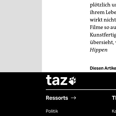
plötzlich 
ihrem Lebe
wirkt nicht
Filme so a
Kunstfertig
übersieht, 
Hippen
Diesen Artikel
taz

Ressorts
T
Politik
K