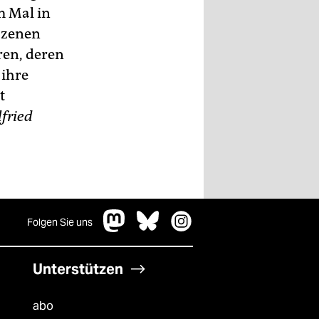
m Mal in
 Szenen
ren, deren
 ihre
t
lfried
Folgen Sie uns
Unterstützen
abo