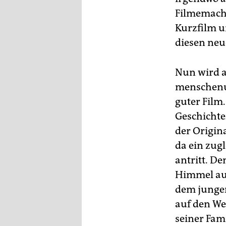
epaper login
Filmemache
Kurzfilm u
diesen neu
Nun wird a
menschenun
guter Film
Geschichte
der Origina
da ein zug
antritt. D
Himmel auf
dem jungen
auf den We
seiner Fami