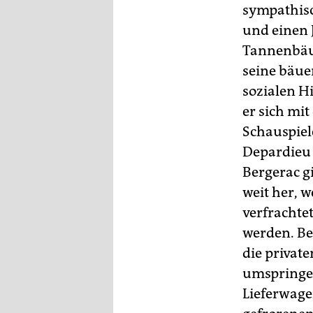
sympathisc
und einen 
Tannenbäum
seine bäue
sozialen H
er sich mi
Schauspiel
Depardieu 
Bergerac g
weit her, 
verfrachte
werden. Bei
die privat
umspringen
Lieferwage