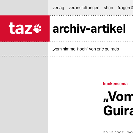
hautnavigation anspringen
hauptinhalt anspringen
footer anspringen
verlag
veranstaltungen
shop
fragen &
archiv-artikel

taz zahl ich
taz zahl ich
„vom himmel hoch“ von eric guirado
themen
politik
öko
kuckensema
„Vom
gesellschaft
Guir
kultur
sport