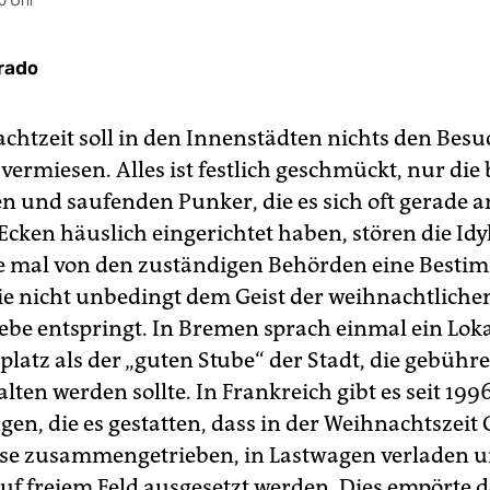
0 Uhr
irado
chtzeit soll in den Innenstädten nichts den Besu
vermiesen. Alles ist festlich geschmückt, nur die
en und saufenden Punker, die es sich oft gerade 
cken häuslich eingerichtet haben, stören die Idy
e mal von den zuständigen Behörden eine Best
die nicht unbedingt dem Geist der weihnachtliche
ebe entspringt. In Bremen sprach einmal ein Loka
latz als der „guten Stube“ der Stadt, die gebühr
ten werden sollte. In Frankreich gibt es seit 199
en, die es gestatten, dass in der Weihnachtszeit
se zusammengetrieben, in Lastwagen verladen 
uf freiem Feld ausgesetzt werden. Dies empörte 