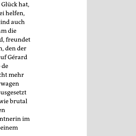
 Glück hat,
i helfen,
sind auch
hm die
d, freundet
n, den der
auf Gérard
 de
icht mehr
erwagen
ausgesetzt
 wie brutal
en
entnerin im
f einem