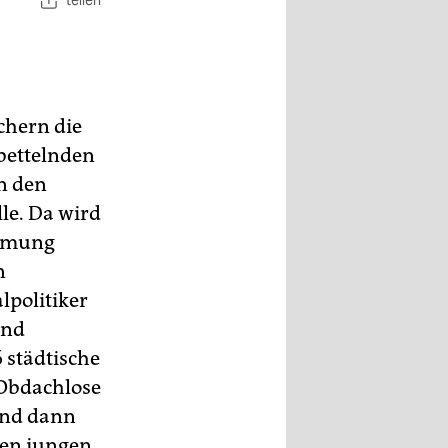
teilen
chern die
 bettelnden
an den
lle. Da wird
immung
n
lpolitiker
end
6 städtische
 Obdachlose
und dann
den jungen