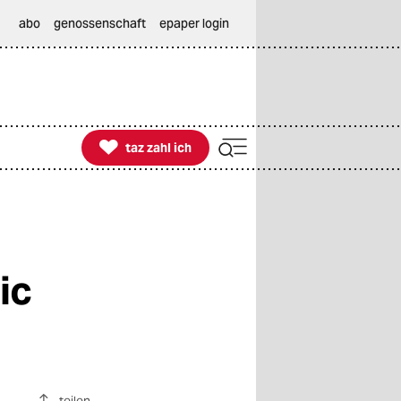
abo
genossenschaft
epaper login

taz zahl ich
taz zahl ich
ic