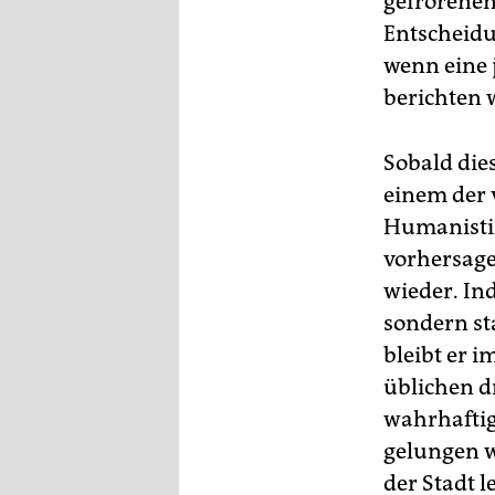
gefrorenen
Entscheidun
wenn eine 
berichten 
Sobald die
einem der 
Humanistin
vorhersage
wieder. Ind
sondern st
bleibt er 
üblichen d
wahrhaftig
gelungen w
der Stadt 