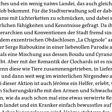
hes und ein wenig naives Landei, das auch gleich
Job bekommt. Für die Stadtverwaltung soll er dabe
e mit Lichterketten zu schmücken, und dabei 
rlichen Fähigkeiten und Kenntnisse gefragt. Da i
ierarchien und Konventionen der Stadt fremd sin
t dem exzentrischen Obdachlosen „La Chignole“ a
er Serge Riaboukine in einer liebevollen Parodie 
als eine Mischung aus dessen Boudu und Cyrano
ibt. Aber mit der Romantik der Clochards ist es n
wenn diese wie Tiere zusammengetrieben, in Lief
t und dann weit weg im winterlichen Nirgendwo 
 dieser Aktion ist auch Jérôme ein Helfer, erlebt,
en Sicherungskräfte mit den Armen und Schwach
, wie da auch schon mal eine etwas verwirrte R
n landet und ein Kranker einfach bewusstlos au