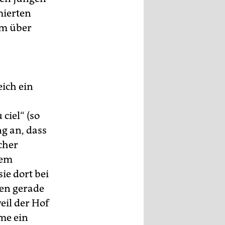
mierten
lm über
ich ein
ciel“ (so
ng an, dass
cher
dem
ie dort bei
en gerade
eil der Hof
ôme ein