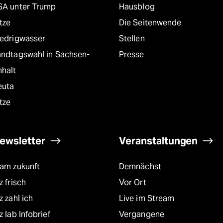
SA unter Trump
Hausblog
tze
Die Seitenwende
iedrigwasser
Stellen
andtagswahl in Sachsen-
Presse
nhalt
euta
tze
ewsletter
Veranstaltungen
eam zukunft
Demnächst
z frisch
Vor Ort
z zahl ich
Live im Stream
z lab Infobrief
Vergangene