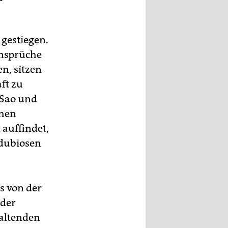
 gestiegen.
ansprüche
n, sitzen
ft zu
 Sao und
chen
 auffindet,
 dubiosen
s von der
 der
haltenden