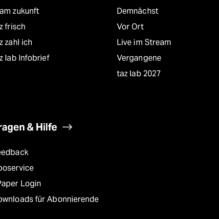
eam zukunft
Demnächst
z frisch
Vor Ort
z zahl ich
Live im Stream
z lab Infobrief
Vergangene
taz lab 2027
ragen & Hilfe
eedback
boservice
Paper Login
ownloads für Abonnierende