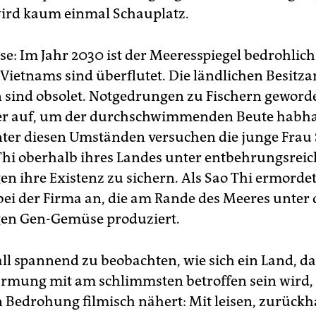
ird kaum einmal Schauplatz.
se: Im Jahr 2030 ist der Meeresspiegel bedrohlich
e Vietnams sind überflutet. Die ländlichen Besitz
 sind obsolet. Notgedrungen zu Fischern geworde
er auf, um der durchschwimmenden Beute habha
ter diesen Umständen versuchen die junge Frau
hi oberhalb ihres Landes unter entbehrungsrei
n ihre Existenz zu sichern. Als Sao Thi ermordet
 bei der Firma an, die am Rande des Meeres unter
en Gen-Gemüse produziert.
all spannend zu beobachten, wie sich ein Land, da
mung mit am schlimmsten betroffen sein wird,
 Bedrohung filmisch nähert: Mit leisen, zurück