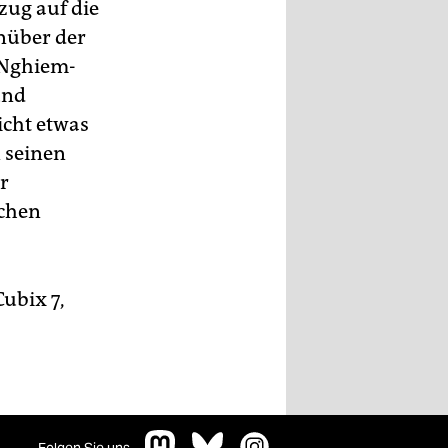
zug auf die
enüber der
. Nghiem-
und
icht etwas
n seinen
r
ichen
Cubix 7,