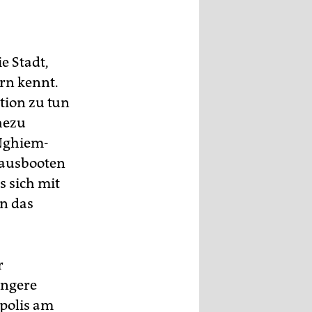
e Stadt,
rn kennt.
ction zu tun
hezu
 Nghiem-
Hausbooten
 sich mit
n das
r
Längere
polis am