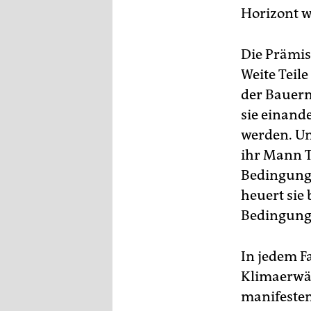
epaper login
Horizont w
Die Prämis
Weite Teil
der Bauern
sie einand
werden. Un
ihr Mann T
Bedingunge
heuert sie
Bedingung
In jedem F
Klimaerwär
manifesten