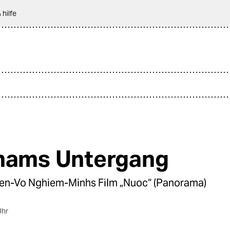
 hilfe
nams Untergang
n-Vo Nghiem-Minhs Film „Nuoc“ (Panorama)
Uhr