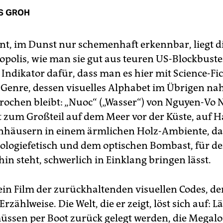
S GROH
t, im Dunst nur schemenhaft erkennbar, liegt di
opolis, wie man sie gut aus teuren US-Blockbuste
 Indikator dafür, dass man es hier mit Science-Fi
 Genre, dessen visuelles Alphabet im Übrigen na
ochen bleibt: „Nuoc“ („Wasser“) von Nguyen-Vo
t zum Großteil auf dem Meer vor der Küste, auf 
nhäusern in einem ärmlichen Holz-Ambiente, das
logiefetisch und dem optischen Bombast, für de
in steht, schwerlich in Einklang bringen lässt.
 ein Film der zurückhaltenden visuellen Codes, de
rzählweise. Die Welt, die er zeigt, löst sich auf: 
üssen per Boot zurück gelegt werden, die Megalo