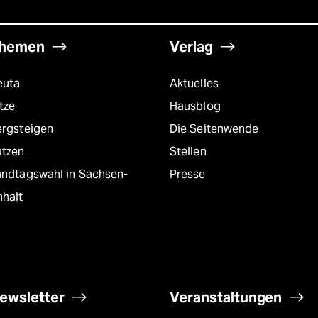
hemen
Verlag
euta
Aktuelles
tze
Hausblog
ergsteigen
Die Seitenwende
atzen
Stellen
andtagswahl in Sachsen-
Presse
nhalt
ewsletter
Veranstaltungen