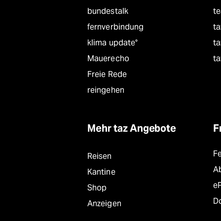
bundestalk
t
fernverbindung
ta
klima update°
ta
Mauerecho
ta
Freie Rede
reingehen
Mehr taz Angebote
F
F
Reisen
A
Kantine
e
Shop
D
Anzeigen