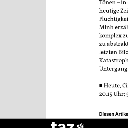
Tönen – in
heutige Ze
Flüchtigke
Minh erzäh
komplex zug
zu abstrakt
letzten Bi
Katastrophe
Untergangs
■ Heute, Cin
20.15 Uhr; 9
Diesen Artikel
taz