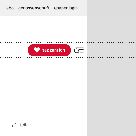
abo
genossenschaft
epaper login

taz zahl ich
taz zahl ich
teilen