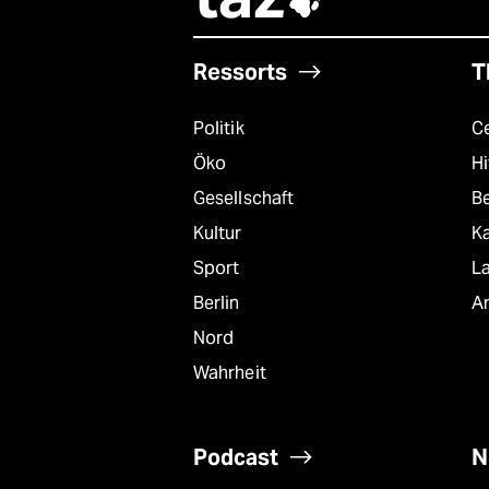

Ressorts
T
Politik
C
Öko
Hi
Gesellschaft
B
Kultur
K
Sport
L
Berlin
A
Nord
Wahrheit
Podcast
N