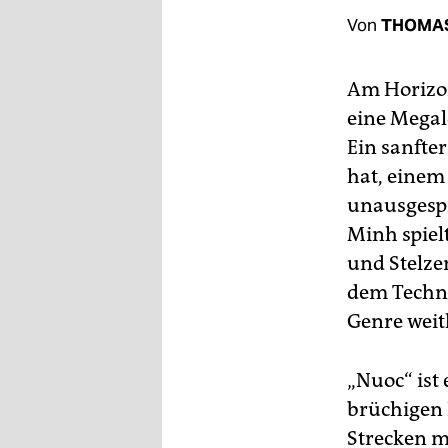
berlin
Von
THOMA
nord
Am Horizon
wahrheit
eine Megal
verlag
Ein sanfter
hat, einem
verlag
unausgespr
veranstaltungen
Minh spiel
shop
und Stelze
dem Techno
fragen & hilfe
Genre weith
unterstützen
abo
„Nuoc“ ist
brüchigen E
genossenschaft
Strecken m