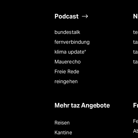
Podcast
N
bundestalk
t
fernverbindung
ta
klima update°
ta
Mauerecho
ta
Freie Rede
reingehen
Mehr taz Angebote
F
F
Reisen
A
Kantine