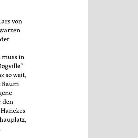
Lars von
chwarzen
 der
d
t muss in
Dogville“
 so weit,
ne Raum
egene
r den
el Hanekes
chauplatz,
.