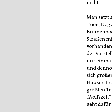
epaper login
nicht.
Man setzt a
Trier „Dogv
Bühnenbode
Straßen mi
vorhanden,
der Vorstel
nur einmal
und dennoc
sich großer
Häuser. Fr
größten Tei
„Wolfszeit
geht dafür