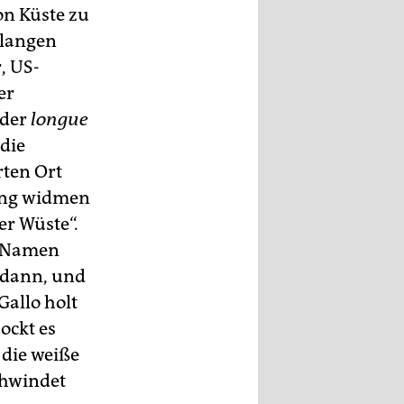
on Küste zu
 langen
, US-
er
 der
longue
die
rten Ort
ung widmen
er Wüste“.
n Namen
e dann, und
Gallo holt
ockt es
n die weiße
chwindet