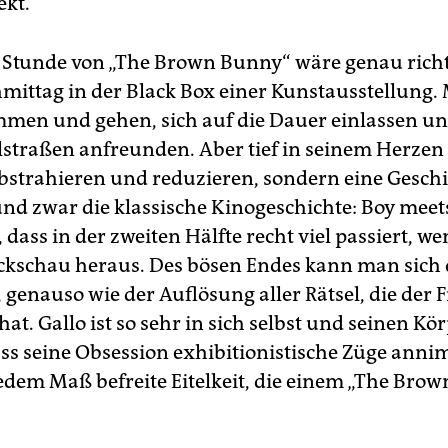
ekt.
e Stunde von „The Brown Bunny“ wäre genau richt
mittag in der Black Box einer Kunstausstellung.
men und gehen, sich auf die Dauer einlassen un
lstraßen anfreunden. Aber tief in seinem Herzen 
abstrahieren und reduzieren, sondern eine Gesch
und zwar die klassische Kinogeschichte: Boy meets
 dass in der zweiten Hälfte recht viel passiert, w
ckschau heraus. Des bösen Endes kann man sich 
, genauso wie der Auflösung aller Rätsel, die der 
at. Gallo ist so sehr in sich selbst und seinen Kö
ass seine Obsession exhibitionistische Züge annim
jedem Maß befreite Eitelkeit, die einem „The Bro