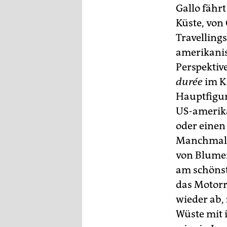
Gallo fähr
Küste, von
Travelling
amerikanis
Perspektiv
durée
im Ki
Hauptfigur
US-amerik
oder einen 
Manchmal l
von Blumen:
am schönst
das Motorr
wieder ab, 
Wüste mit 