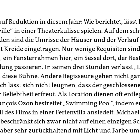
uf Reduktion in diesem Jahr: Wie berichtet, lässt 
ille“ in einer Theaterkulisse spielen. Auf dem s
n sind die Umrisse der Häuser und der Verlauf
t Kreide eingetragen. Nur wenige Requisiten sin
 ein Fensterrahmen hier, ein Sessel dort, der Res
lung passieren. In seinen drei Stunden verlässt „
 diese Bühne. Andere Regisseure gehen nicht ganz
h lässt sich nicht leugnen, dass der geschlosse
 Beliebtheit erfreut. Als Location dienen oft entl
ançois Ozon bestreitet „Swimming Pool“, indem e
l des Films in einer Ferienvilla ansiedelt. Micha
“ beschränkt sich zwar nicht auf einen einzigen S
 aber sehr zurückhaltend mit Licht und Farbe um