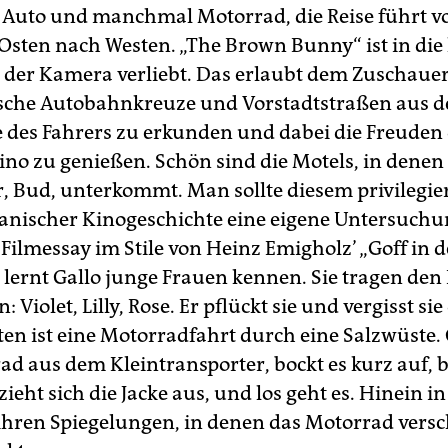
t Auto und manchmal Motorrad, die Reise führt v
 Osten nach Westen. „The Brown Bunny“ ist in die
s der Kamera verliebt. Das erlaubt dem Zuschauer
che Autobahnkreuze und Vorstadtstraßen aus d
e des Fahrers zu erkunden und dabei die Freuden
no zu genießen. Schön sind die Motels, in denen 
, Bud, unterkommt. Man sollte diesem privilegie
anischer Kinogeschichte eine eigene Untersuch
Filmessay im Stile von Heinz Emigholz’ „Goff in d
ernt Gallo junge Frauen kennen. Sie tragen de
 Violet, Lilly, Rose. Er pflückt sie und vergisst si
en ist eine Motorradfahrt durch eine Salzwüste. 
ad aus dem Kleintransporter, bockt es kurz auf, b
zieht sich die Jacke aus, und los geht es. Hinein i
ihren Spiegelungen, in denen das Motorrad vers