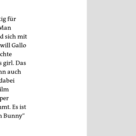
ig für
 Man
d sich mit
will Gallo
ichte
 girl. Das
enn auch
dabei
Film
rper
mt. Es ist
wn Bunny“