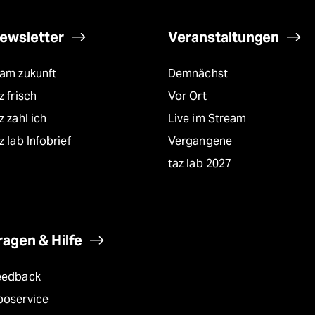
ewsletter
Veranstaltungen
eam zukunft
Demnächst
z frisch
Vor Ort
z zahl ich
Live im Stream
z lab Infobrief
Vergangene
taz lab 2027
ragen & Hilfe
eedback
boservice