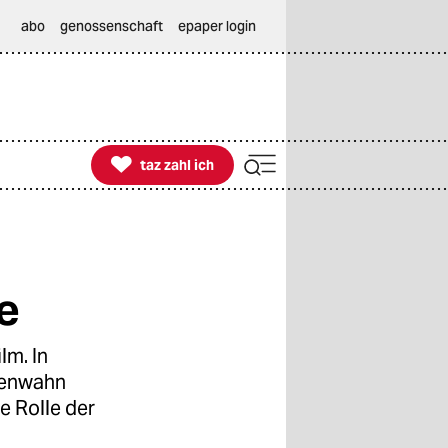
abo
genossenschaft
epaper login

taz zahl ich
taz zahl ich
e
lm. In
ßenwahn
e Rolle der