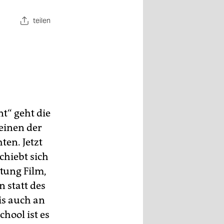
teilen
t“ geht die
 einen der
ten. Jetzt
chiebt sich
tung Film,
 statt des
is auch an
hool ist es