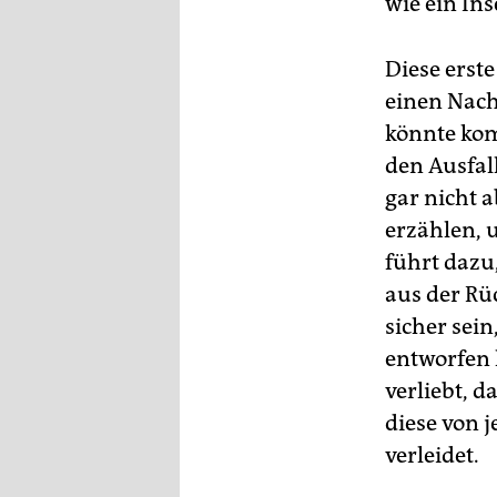
wie ein Ins
Diese erst
einen Nach
könnte kom
den Ausfal
gar nicht 
erzählen, 
führt dazu,
aus der Rü
sicher sein
entworfen h
verliebt, d
diese von 
verleidet.