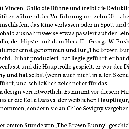
t Vincent Gallo die Bühne und treibt die Reduktio
ritiker während der Vorführung um zehn Uhr ab
inschlafen, das Kino verlassen oder in Spott und 
 sobald ausnahmsweise etwas passiert auf der Le
lo, der Hipster mit dem Herz für George W. Bush,
nfilmer ernst genommen und für „The Brown Bun
cht: Er hat produziert, hat Regie geführt, er hat 
rfasst und die Hauptrolle gespielt, er war der Di
y und hat selbst (wenn auch nicht in allen Szene
ührt, und schließlich zeichnet er für das
sdesign verantwortlich. Es nimmt vor diesem H
s er die Rolle Daisys, der weiblichen Hauptfigur,
rnommen, sondern sie an Chloé Sevigny vergeben
r ersten Stunde von „The Brown Bunny“ geschie