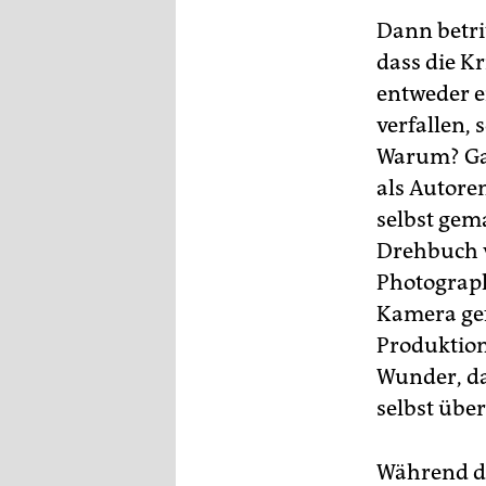
Dann betrit
dass die K
entweder e
verfallen,
Warum? Gal
als Autore
selbst gema
Drehbuch ve
Photograph
Kamera gef
Produktion
Wunder, das
selbst übe
Während de