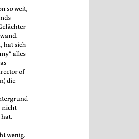
n so weit,
ends
Gelächter
inwand.
 hat sich
ny“ alles
das
rector of
n) die
intergrund
 nicht
 hat.
ht wenig.