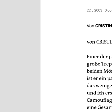
berlin
22.5.2003
0:00
nord
wahrheit
Von
CRISTI
verlag
von CRIST
verlag
veranstaltungen
Einer der 
große Trepp
shop
beiden Mör
fragen & hilfe
ist er ein 
unterstützen
das wenige
und ich er
abo
Camouflage
genossenschaft
eine Gesam