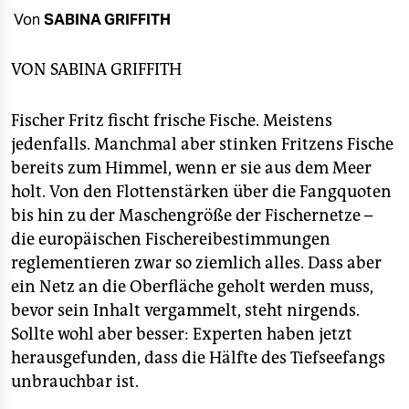
berlin
Von
SABINA GRIFFITH
nord
VON
SABINA GRIFFITH
wahrheit
Fischer Fritz fischt frische Fische. Meistens
verlag
jedenfalls. Manchmal aber stinken Fritzens Fische
verlag
bereits zum Himmel, wenn er sie aus dem Meer
holt. Von den Flottenstärken über die Fangquoten
veranstaltungen
bis hin zu der Maschengröße der Fischernetze –
shop
die europäischen Fischereibestimmungen
reglementieren zwar so ziemlich alles. Dass aber
fragen & hilfe
ein Netz an die Oberfläche geholt werden muss,
unterstützen
bevor sein Inhalt vergammelt, steht nirgends.
Sollte wohl aber besser: Experten haben jetzt
abo
herausgefunden, dass die Hälfte des Tiefseefangs
genossenschaft
unbrauchbar ist.