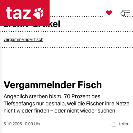

taz zahl ich
archiv-artikel

taz zahl ich
taz zahl ich
vergammelnder fisch
themen
politik
öko
Vergammelnder Fisch
gesellschaft
Angeblich sterben bis zu 70 Prozent des
Tiefseefangs nur deshalb, weil die Fischer ihre Netze
kultur
nicht wieder finden – oder nicht wieder suchen
sport
5.10.2005
0:00 Uhr
teilen