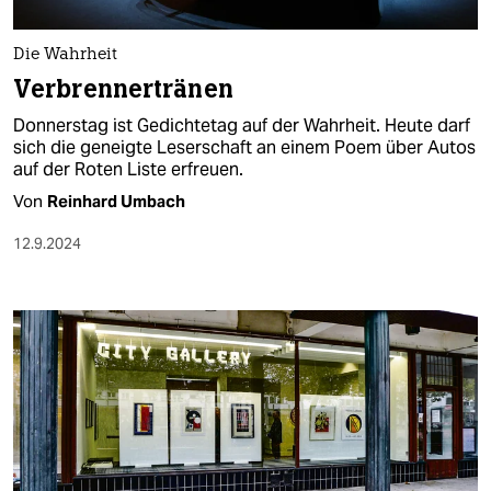
berlin
nord
Die Wahrheit
Verbrennertränen
wahrheit
Donnerstag ist Gedichtetag auf der Wahrheit. Heute darf
verlag
sich die geneigte Leserschaft an einem Poem über Autos
auf der Roten Liste erfreuen.
verlag
Von
Reinhard Umbach
veranstaltungen
12.9.2024
shop
fragen & hilfe
unterstützen
abo
genossenschaft