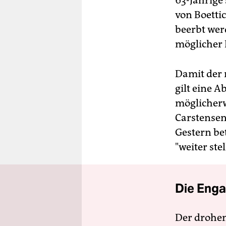
63-Jährige
von Boettic
beerbt werd
möglicher 
Damit der
gilt eine 
möglicherw
Carstensen
Gestern be
"weiter stel
Die Enga
Der drohe