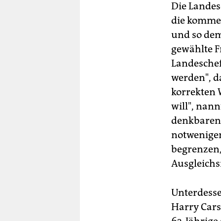
Die Landes
die komme
und so dem
gewählte F
Landeschef 
werden", da
korrekten 
will", nan
denkbaren 
notwenigen
begrenzen,
Ausgleich
Unterdessen
Harry Cars