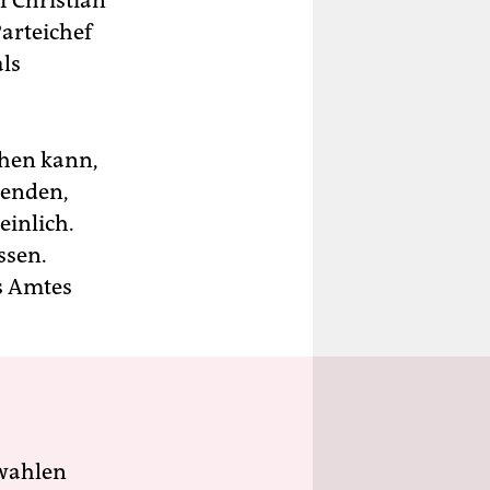
 Christian
Parteichef
als
hen kann,
menden,
einlich.
ssen.
es Amtes
wahlen