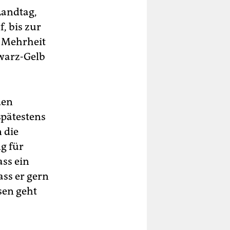
Landtag,
, bis zur
n Mehrheit
hwarz-Gelb
den
spätestens
 die
g für
ss ein
ass er gern
sen geht