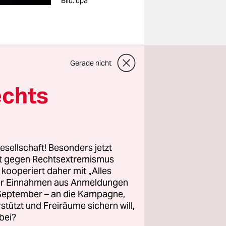
Bild: dpa
Gerade nicht
ltig zu
echts
bei der
uss, dass
esellschaft! Besonders jetzt
rt gegen Rechtsextremismus
z kooperiert daher mit „Alles
nd damit
ller Einnahmen aus Anmeldungen
. September – an die Kampagne,
frohlockt
rstützt und Freiräume sichern will,
litischen
bei?
ichts",