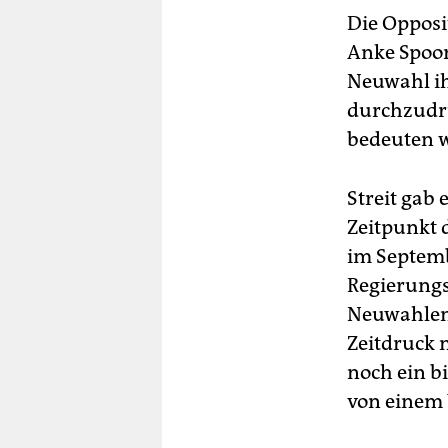
Die Opposi
Anke Spoor
Neuwahl ih
durchzudrü
bedeuten 
Streit gab
Zeitpunkt 
im Septemb
Regierungs
Neuwahlen 
Zeitdruck n
noch ein b
von einem 