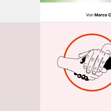
epaper login
Von
Marco C
HAMBUR
Verfassung
erklären u
Zähneknirs
Opposition
sie statt v
weiterregi
"Die Ausz
auch die Le
Ministerpr
Handlungsf