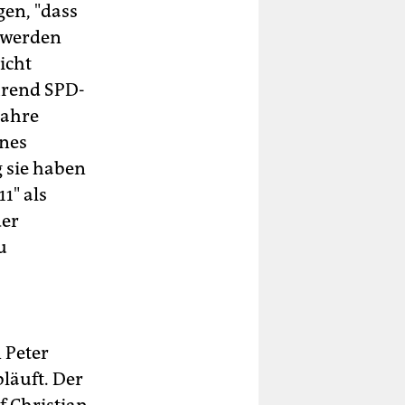
gen, "dass
 werden
icht
ährend SPD-
Jahre
ines
 sie haben
1" als
der
u
 Peter
läuft. Der