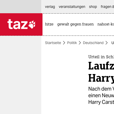
hautnavigation anspringen
hauptinhalt anspringen
footer anspringen
verlag
veranstaltungen
shop
fragen &
hitze
gewalt gegen frauen
nahost-ko

taz zahl ich
taz zahl ich
Startseite
Politik
Deutschland
U
themen
politik
Urteil in Sc
Laufz
öko
Harr
gesellschaft
Nach dem V
kultur
einen Neuw
Harry Carst
sport