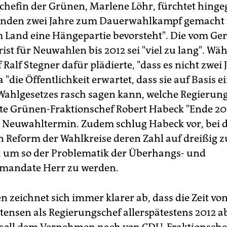
chefin der Grünen, Marlene Löhr, fürchtet hinge
nden zwei Jahre zum Dauerwahlkampf gemacht
 Land eine Hängepartie bevorsteht". Die vom Ger
rist für Neuwahlen bis 2012 sei "viel zu lang". W
Ralf Stegner dafür plädierte, "dass es nicht zwei 
 "die Öffentlichkeit erwartet, dass sie auf Basis e
Wahlgesetzes rasch sagen kann, welche Regierung
nte Grünen-Fraktionschef Robert Habeck "Ende 201
Neuwahltermin. Zudem schlug Habeck vor, bei 
 Reform der Wahlkreise deren Zahl auf dreißig z
 um so der Problematik der Überhangs- und
smandate Herr zu werden.
 zeichnet sich immer klarer ab, dass die Zeit von
tensen als Regierungschef allerspätestens 2012 ab