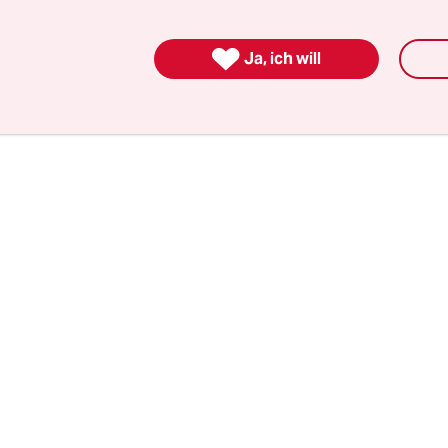
P-Fraktionschef Wolfgang Kubicki am Montag wen
ch der Urteilsverkündung klar.

Ja, ich will