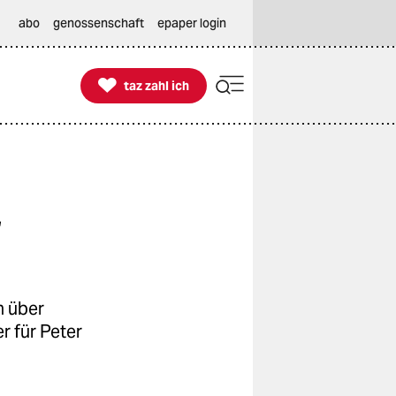
abo
genossenschaft
epaper login

taz zahl ich
taz zahl ich
r
n über
 für Peter