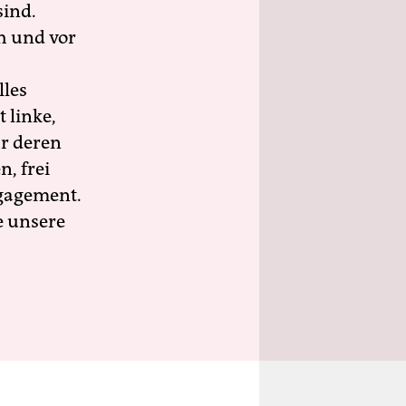
sind.
h und vor
lles
 linke,
ür deren
n, frei
ngagement.
e unsere