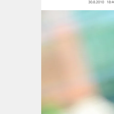
berlin
30.8.2010
18:4
nord
wahrheit
verlag
verlag
veranstaltungen
shop
fragen & hilfe
unterstützen
abo
genossenschaft