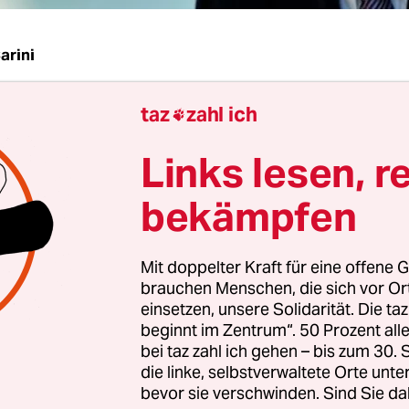
arini
taz
zahl ich
G
taz
| Die Entscheidung des Schleswiger

sgerichts, Teile des Landeswahlgesetzes für ungü
Links lesen, r
nd vorgezogene Neuwahlen einzufordern, hat
chen auf Regierungsseite und verhaltene Freude 
bekämpfen
 ausgelöst. Für CDU und FDP bedeutet der Beschl
ier noch zwei Jahre mit einer Stimme Mehrheit
Mit doppelter Kraft für eine offene G
eren können.
brauchen Menschen, die sich vor O
einsetzen, unsere Solidarität. Die ta
ählung der Landtagswahl vom September 2009 u
beginnt im Zentrum“. 50 Prozent a
bei taz zahl ich gehen – bis zum 30
gitimation der Landesregierung sind bestätigt", 
die linke, selbstverwaltete Orte unte
äsident Peter Harry Carstensen (CDU). "An der po
bevor sie verschwinden. Sind Sie da
ähigkeit der Koalition ändert die Entscheidung n