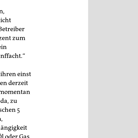
n,
icht
Betreiber
ozent zum
ein
nffacht.“
 ihren einst
en derzeit
rd momentan
da, zu
schen 5
,
hängigkeit
Öl oder Gas.