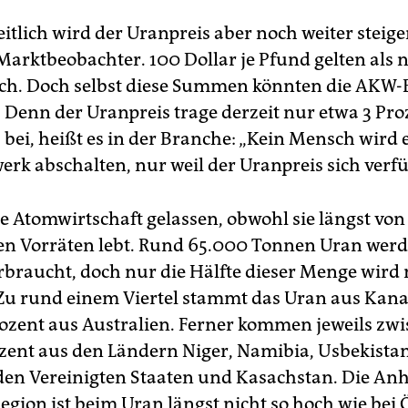
itlich wird der Uranpreis aber noch weiter steige
arktbeobachter. 100 Dollar je Pfund gelten als n
sch. Doch selbst diese Summen könnten die AKW-
. Denn der Uranpreis trage derzeit nur etwa 3 Pr
 bei, heißt es in der Branche: „Kein Mensch wird 
erk abschalten, nur weil der Uranpreis sich verfü
ie Atomwirtschaft gelassen, obwohl sie längst von
n Vorräten lebt. Rund 65.000 Tonnen Uran werd
erbraucht, doch nur die Hälfte dieser Menge wi
 Zu rund einem Viertel stammt das Uran aus Kana
ozent aus Australien. Ferner kommen jeweils zwi
zent aus den Ländern Niger, Namibia, Usbekistan
den Vereinigten Staaten und Kasachstan. Die An
egion ist beim Uran längst nicht so hoch wie bei 