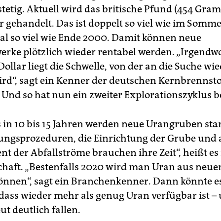
stetig. Aktuell wird das britische Pfund (454 Gra
ar gehandelt. Das ist doppelt so viel wie im Somm
l so viel wie Ende 2000. Damit können neue
rke plötzlich wieder rentabel werden. „Irgendw
ollar liegt die Schwelle, von der an die Suche wi
wird“, sagt ein Kenner der deutschen Kernbrennsto
. Und so hat nun ein zweiter Explorationszyklus 
 in 10 bis 15 Jahren werden neue Urangruben star
gsprozeduren, die Einrichtung der Grube und 
 der Abfallströme brauchen ihre Zeit“, heißt es 
haft. „Bestenfalls 2020 wird man Uran aus neu
nnen“, sagt ein Branchenkenner. Dann könnte e
 dass wieder mehr als genug Uran verfügbar ist – 
ut deutlich fallen.