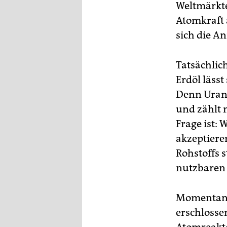
epaper login
Weltmärkte
Atomkraft a
sich die A
Tatsächlic
Erdöl lässt
Denn Uran 
und zählt 
Frage ist:
akzeptiere
Rohstoffs 
nutzbaren 
Momentan r
erschlosse