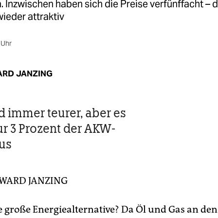
n. Inzwischen haben sich die Preise verfünffacht –
ieder attraktiv
 Uhr
RD JANZING
d immer teurer, aber es
r 3 Prozent der AKW-
us
WARD JANZING
ie große Energiealternative? Da Öl und Gas an den