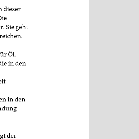
 dieser
Die
. Sie geht
reichen.
ür Öl.
ie in den
“
it
en in den
undung
gt der