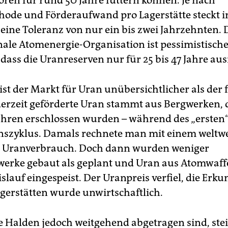
ren für rund 50 Jahre füttern können. Je nach
de und Förderaufwand pro Lagerstätte steckt in
eine Toleranz von nur ein bis zwei Jahrzehnten. 
nale Atomenergie-Organisation ist pessimistischer
dass die Uranreserven nur für 25 bis 47 Jahre aus
ist der Markt für Uran unübersichtlicher als der f
erzeit geförderte Uran stammt aus Bergwerken, d
ahren erschlossen wurden – während des „ersten
nszyklus. Damals rechnete man mit einem weltwe
n Uranverbrauch. Doch dann wurden weniger
erke gebaut als geplant und Uran aus Atomwaff
islauf eingespeist. Der Uranpreis verfiel, die Erk
agerstätten wurde unwirtschaftlich.
e Halden jedoch weitgehend abgetragen sind, stei