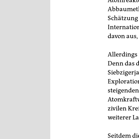
Atomreakto
Abbaumetho
Schätzung 
Internatio
davon aus, 
Allerdings 
Denn das d
Siebzigerj
Exploratio
steigende
Atomkraftw
zivilen Kre
weiterer L
Seitdem di