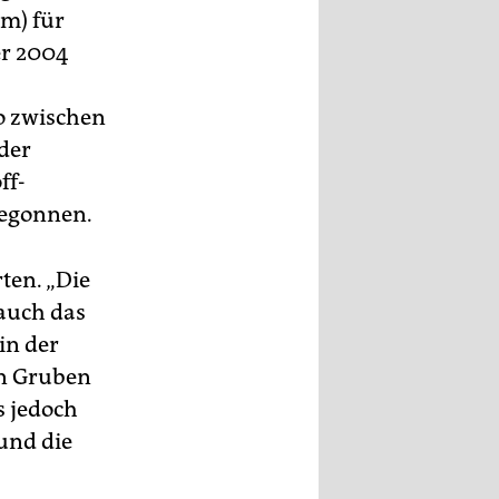
mm) für
er 2004
o zwischen
eder
ff-
begonnen.
ten. „Die
auch das
in der
en Gruben
s jedoch
und die