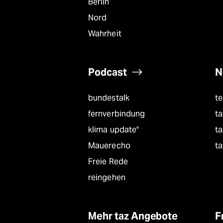
Berlin
Nord
Wahrheit
Podcast
N
bundestalk
t
fernverbindung
ta
klima update°
ta
Mauerecho
ta
Freie Rede
reingehen
Mehr taz Angebote
F