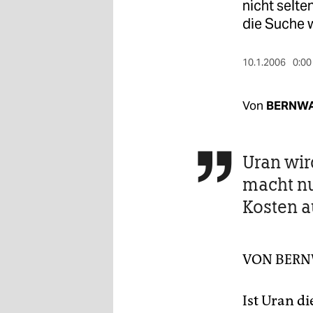
berlin
nicht selte
die Suche w
nord
wahrheit
10.1.2006
0:00
verlag
Von
BERNWA
verlag
veranstaltungen
Uran wir

shop
macht nu
Kosten a
fragen & hilfe
unterstützen
VON
BERN
abo
genossenschaft
Ist Uran d