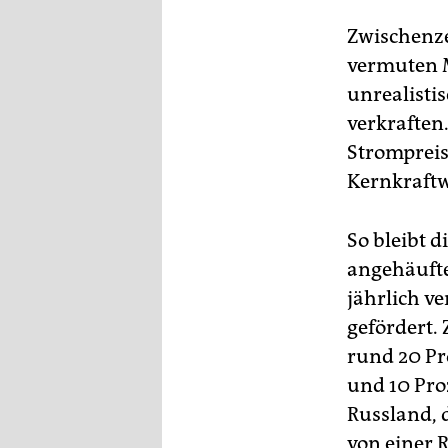
Zwischenze
vermuten M
unrealisti
verkraften
Strompreis
Kernkraftw
So bleibt d
angehäufte
jährlich v
gefördert.
rund 20 Pr
und 10 Pro
Russland, 
von einer R