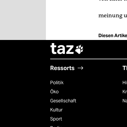
meinung un
Diesen Artikel
taz

Ressorts
T
Politik
Hi
Öko
Kr
Gesellschaft
Na
Kultur
Sport