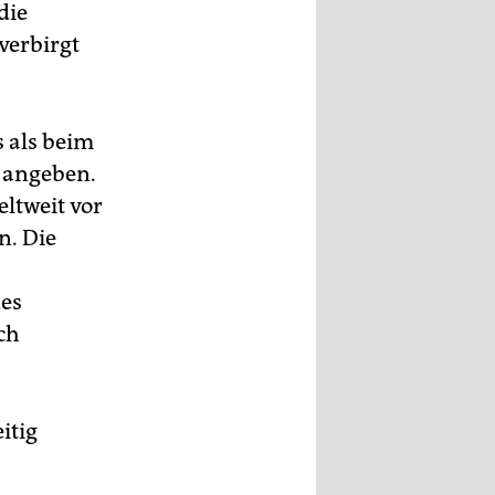
die
verbirgt
s als beim
s angeben.
ltweit vor
n. Die
des
ch
itig