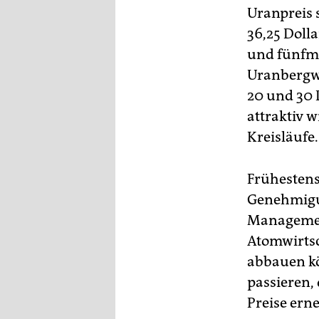
Uranpreis 
36,25 Doll
und fünfma
Uranbergwe
20 und 30 D
attraktiv 
Kreisläufe
Frühestens
Genehmigun
Management
Atomwirtsc
abbauen kö
passieren,
Preise erne