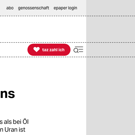
abo
genossenschaft
epaper login

taz zahl ich
taz zahl ich
ens
 als bei Öl
n Uran ist