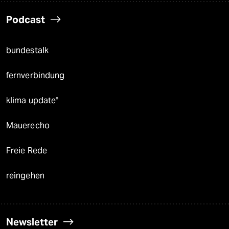
Podcast
bundestalk
fernverbindung
klima update°
Mauerecho
Freie Rede
reingehen
Newsletter