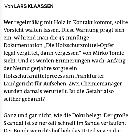
berlin
Von
LARS KLAASSEN
nord
Wer regelmäßig mit Holz in Kontakt kommt, sollte
wahrheit
Vorsicht walten lassen. Diese Warnung prägt sich
ein, während man die 45-minütige
verlag
Dokumentation „Die Holzschutzmittel-Opfer:
verlag
legal vergiftet, dann vergessen“ von Mirko Tomic
sieht. Und es werden Erinnerungen wach: Anfang
veranstaltungen
der Neunzigerjahre sorgte ein
shop
Holzschutzmittelprozess am Frankfurter
Landgericht für Aufsehen. Zwei Chemiemanager
fragen & hilfe
wurden damals verurteilt. Ist die Gefahr also
unterstützen
seither gebannt?
abo
Ganz und gar nicht, wie die Doku belegt. Der große
genossenschaft
Skandal ist seinerzeit schnell im Sande verlaufen:
Der Bundesgerichtshof hob das Urteil gegen die