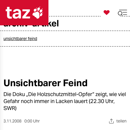

taz zahl ich
archiv-artikel

taz zahl ich
taz zahl ich
unsichtbarer feind
themen
politik
öko
Unsichtbarer Feind
gesellschaft
Die Doku „Die Holzschutzmittel-Opfer“ zeigt, wie viel
Gefahr noch immer in Lacken lauert (22.30 Uhr,
kultur
SWR)
sport
3.11.2008
0:00 Uhr
teilen