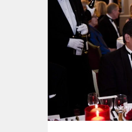
berlin
nord
wahrheit
verlag
verlag
veranstaltungen
shop
fragen & hilfe
unterstützen
abo
genossenschaft