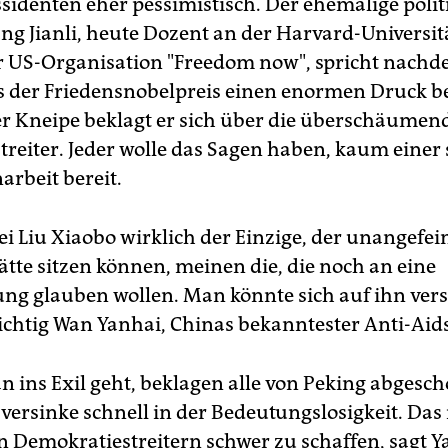
ssidenten eher pessimistisch. Der ehemalige polit
ang Jianli, heute Dozent an der Harvard-Universi
er US-Organisation "Freedom now", spricht nachd
s der Friedensnobelpreis einen enormen Druck be
er Kneipe beklagt er sich über die überschäumen
treiter. Jeder wolle das Sagen haben, kaum einer 
rbeit bereit.
sei Liu Xiaobo wirklich der Einzige, der unangefe
ätte sitzen können, meinen die, die noch an eine
ng glauben wollen. Man könnte sich auf ihn ver
ichtig Wan Yanhai, Chinas bekanntester Anti-Aids
n ins Exil geht, beklagen alle von Peking abgesc
, versinke schnell in der Bedeutungslosigkeit. Da
n Demokratiestreitern schwer zu schaffen, sagt Y