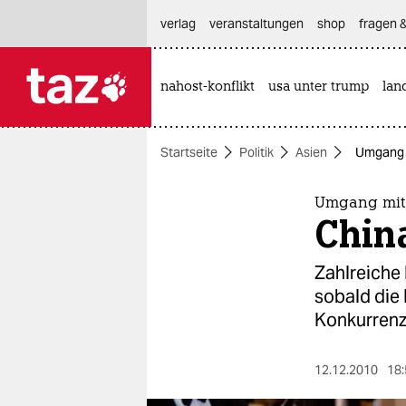
hautnavigation anspringen
hauptinhalt anspringen
footer anspringen
verlag
veranstaltungen
shop
fragen &
nahost-konflikt
usa unter trump
lan

taz zahl ich
taz zahl ich
Startseite
Politik
Asien
Umgang m
themen
politik
Umgang mit 
China
öko
Zahlreiche
gesellschaft
sobald die
Konkurrenz
kultur
sport
12.12.2010
18: