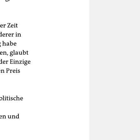
er Zeit
erer in
g habe
en, glaubt
der Einzige
n Preis
olitische
nen und