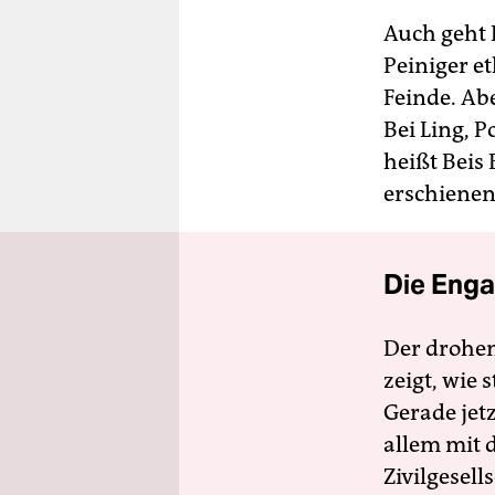
Auch geht 
Peiniger et
Feinde. Ab
Bei Ling, P
heißt Beis 
erschienen 
Die Enga
Der drohe
zeigt, wie
Gerade jet
allem mit d
Zivilgesell