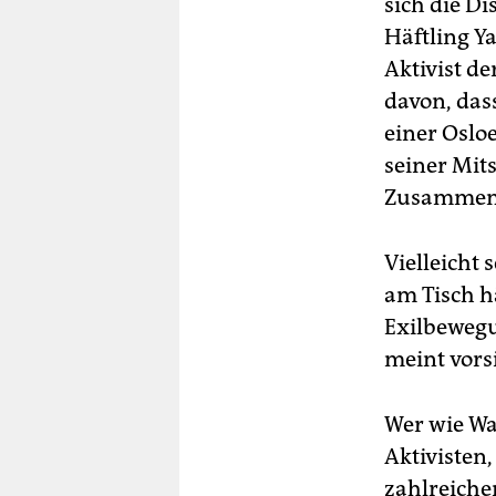
sich die Di
Häftling Y
Aktivist d
davon, das
einer Oslo
seiner Mits
Zusammena
Vielleicht 
am Tisch h
Exilbewegu
meint vors
Wer wie Wa
Aktivisten
zahlreiche