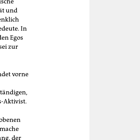
ische
tät und
enklich
deute. In
den Egos
sei zur
indet vorne
ständigen,
-Aktivist.
hobenen
s mache
ang, der