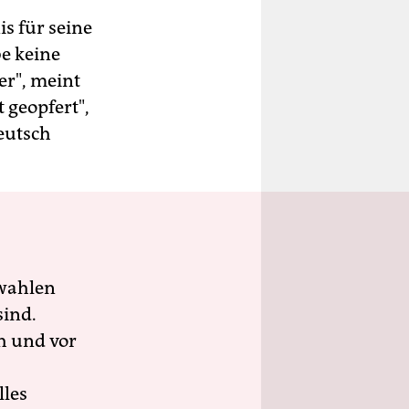
s für seine
be keine
er", meint
t geopfert",
Deutsch
wahlen
sind.
h und vor
lles