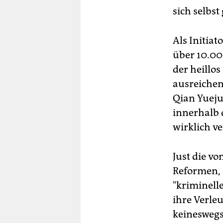
sich selbst
Als Initiat
über 10.0
der heillo
ausreichen
Qian Yuejun
innerhalb 
wirklich ve
Just die vo
Reformen, 
"kriminell
ihre Verle
keineswegs