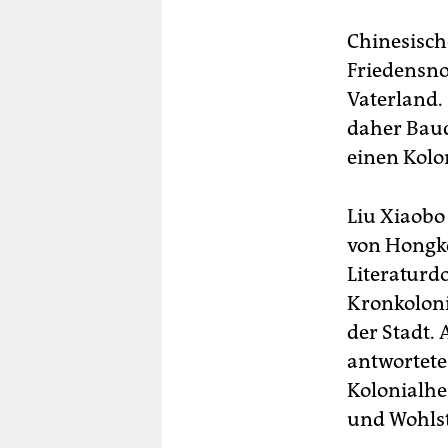
Chinesisch
Friedensno
Vaterland.
daher Bauc
einen Kolo
Liu Xiaobo
von Hongko
Literaturd
Kronkoloni
der Stadt. 
antwortete
Kolonialhe
und Wohlst