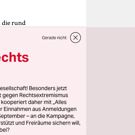
 die rund
Gerade nicht
den,
, den ihr
echts
ung und
remonie
esellschaft! Besonders jetzt
er
rt gegen Rechtsextremismus
mittag die
z kooperiert daher mit „Alles
ller Einnahmen aus Anmeldungen
m Dinner in
. September – an die Kampagne,
en zu
rstützt und Freiräume sichern will,
nseite des
bei?