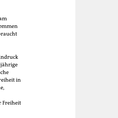
 am
bekommen
braucht
Eindruck
jährige
sche
eiheit in
e,
 Freiheit