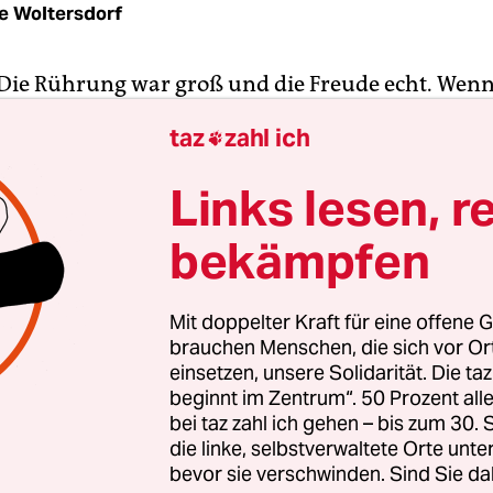
e Woltersdorf
 Die Rührung war groß und die Freude echt. Wenn
lso zur Friedensnobelpreiszeremonie gereisten
taz
zahl ich

en Dissidenten nach ihren Gefühlen gefragt wur
ie von Stolz, Bestätigung und Hoffnung. Der Preis
Links lesen, r
r Liu Xiaobo erhalten habe, sei eine Rückenstärk
bekämpfen
 Demokratiebewegung sichtbarer machen.
nach der emotional aufgeladenen Nobelpreisze
Mit doppelter Kraft für eine offene G
e jedoch, wie es um diese Bewegung steht: Einige d
brauchen Menschen, die sich vor O
en chinesischen Oppositionellen, denen am Nach
einsetzen, unsere Solidarität. Die ta
beginnt im Zentrum“. 50 Prozent a
r die Wangen gerollt waren, hatten sich zu eine
bei taz zahl ich gehen – bis zum 30
 Innenstadt verabredet. Statt gemeinsame Aktion
die linke, selbstverwaltete Orte unte
 stritten sie auf der Stelle darum, wer an der Stir
bevor sie verschwinden. Sind Sie da