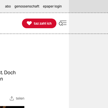
abo
genossenschaft
epaper login

taz zahl ich
taz zahl ich
t. Doch
en
teilen