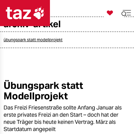

taz zahl ich
archiv-artikel

taz zahl ich
taz zahl ich
übungspark statt modellprojekt
themen
politik
öko
Übungspark statt
Modellprojekt
gesellschaft
Das Freizi Friesenstraße sollte Anfang Januar als
kultur
erste privates Freizi an den Start – doch hat der
sport
neue Träger bis heute keinen Vertrag. März als
Startdatum angepeilt