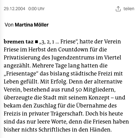
berlin
29.12.2004
0:00 Uhr
teilen
nord
Von
Martina Möller
wahrheit
verlag
bremen
taz ■
„3, 2, 1 ... Friese“, hatte der Verein
Friese im Herbst den Countdown für die
verlag
Privatisierung des Jugendzentrums im Viertel
angezählt. Mehrere Tage lang hatten die
veranstaltungen
„Friesentage“ das bislang städtische Freizi mit
shop
Leben gefüllt. Mit Erfolg. Denn der alternative
Verein, bestehend aus rund 50 Mitgliedern,
fragen & hilfe
überzeugte die Stadt mit seinem Konzept – und
unterstützen
bekam den Zuschlag für die Übernahme des
Freizis in privater Trägerschaft. Doch bis heute
abo
sind das nur leere Worte, denn die Friesen haben
genossenschaft
bisher nichts Schriftliches in den Händen.