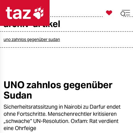

taz zahl ich
archiv-artikel

taz zahl ich
taz zahl ich
uno zahnlos gegenüber sudan
themen
politik
öko
UNO zahnlos gegenüber
Sudan
gesellschaft
Sicherheitsratssitzung in Nairobi zu Darfur endet
kultur
ohne Fortschritte. Menschenrechtler kritisieren
sport
„schwache“ UN-Resolution. Oxfam: Rat verdient
eine Ohrfeige