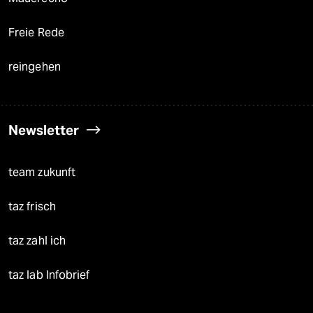
Freie Rede
reingehen
Newsletter
team zukunft
taz frisch
taz zahl ich
taz lab Infobrief