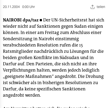
berlin
20.11.2004
0:00 Uhr
teilen
nord
NAIROBI
dpa/taz ■
Der UN-Sicherheitsrat hat sich
wahrheit
wieder nicht auf Sanktionen gegen Sudan einigen
verlag
können. In einer am Freitag zum Abschluss einer
Sondersitzung in Nairobi einstimmig
verlag
verabschiedeten Resolution rufen die 15
Ratsmitglieder nachdrücklich zu Lösungen für die
veranstaltungen
beiden großen Konflikte im Südsudan und in
shop
Darfur auf. Den Parteien, die sich nicht an ihre
Verpflichtungen halten, werden jedoch lediglich
fragen & hilfe
„geeignete Maßnahmen“ angedroht. Die Drohung
unterstützen
ist schwächer als in bisherigen Resolutionen zu
Darfur, da keine spezifischen Sanktionen
abo
angedroht werden.
genossenschaft