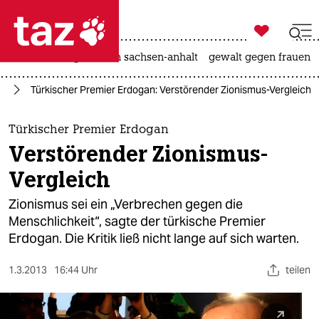

taz zahl ich
hitze
landtagswahl in sachsen-anhalt
gewalt gegen frauen

taz zahl ich
pa
Türkischer Premier Erdogan: Verstörender Zionismus-Vergleich
taz zahl ich
themen
Türkischer Premier Erdogan
Verstörender Zionismus-
politik
Vergleich
öko
Zionismus sei ein „Verbrechen gegen die
Menschlichkeit“, sagte der türkische Premier
gesellschaft
Erdogan. Die Kritik ließ nicht lange auf sich warten.
kultur
1.3.2013
16:44 Uhr
teilen
sport