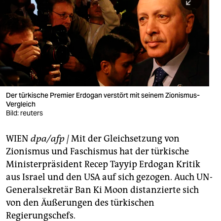
berlin
nord
wahrheit
verlag
verlag
Der türkische Premier Erdogan verstört mit seinem Zionismus-
Vergleich
veranstaltungen
Bild: reuters
shop
WIEN
dpa/afp |
Mit der Gleichsetzung von
fragen & hilfe
Zionismus und Faschismus hat der türkische
unterstützen
Ministerpräsident Recep Tayyip Erdogan Kritik
aus Israel und den USA auf sich gezogen. Auch UN-
abo
Generalsekretär Ban Ki Moon distanzierte sich
von den Äußerungen des türkischen
genossenschaft
Regierungschefs.