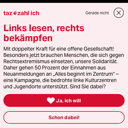
Surfen
taz
zahl ich
Gerade nicht

Links lesen, rechts
bekämpfen
Verlag
Mit doppelter Kraft für eine offene Gesellschaft!
Aktuelles
Besonders jetzt brauchen Menschen, die sich gegen
Rechtsextremismus einsetzen, unsere Solidarität.
Daher gehen 50 Prozent der Einnahmen aus
Hausblog
Neuanmeldungen an „Alles beginnt im Zentrum“ –
eine Kampagne, die bedrohte linke Kulturzentren
Die Seitenwende
und Jugendorte unterstützt. Sind Sie dabei?
Stellen

Ja, ich will
Presse
Schon dabei!