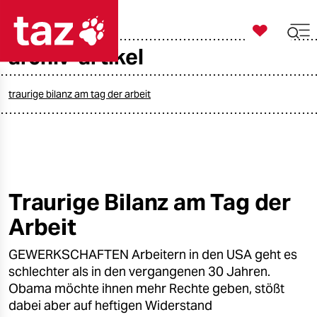

taz zahl ich
archiv-artikel

taz zahl ich
taz zahl ich
traurige bilanz am tag der arbeit
themen
politik
öko
Traurige Bilanz am Tag der
Arbeit
gesellschaft
GEWERKSCHAFTEN Arbeitern in den USA geht es
kultur
schlechter als in den vergangenen 30 Jahren.
sport
Obama möchte ihnen mehr Rechte geben, stößt
dabei aber auf heftigen Widerstand