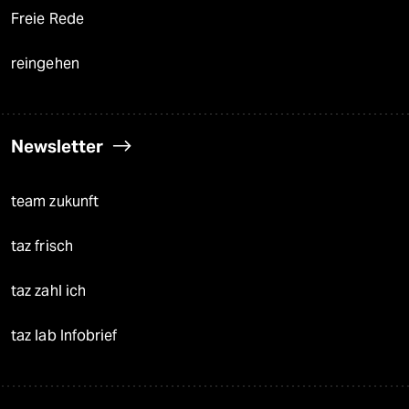
Freie Rede
reingehen
Newsletter
team zukunft
taz frisch
taz zahl ich
taz lab Infobrief