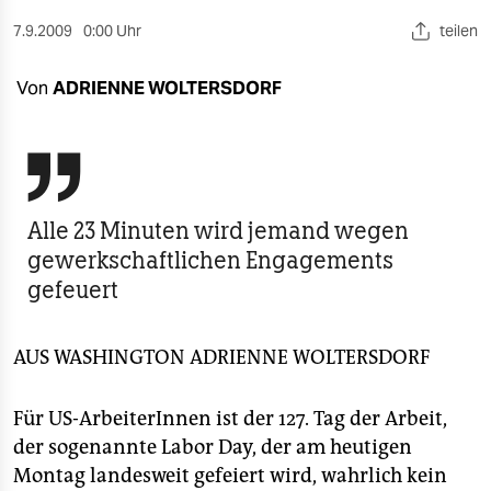
berlin
7.9.2009
0:00 Uhr
teilen
nord
Von
ADRIENNE WOLTERSDORF
wahrheit
verlag

verlag
Alle 23 Minuten wird jemand wegen
veranstaltungen
gewerkschaftlichen Engagements
shop
gefeuert
fragen & hilfe
AUS WASHINGTON
ADRIENNE WOLTERSDORF
unterstützen
abo
Für US-ArbeiterInnen ist der 127. Tag der Arbeit,
der sogenannte Labor Day, der am heutigen
genossenschaft
Montag landesweit gefeiert wird, wahrlich kein