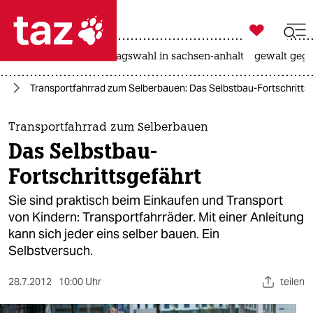

taz zahl ich
nahost-konflikt
landtagswahl in sachsen-anhalt
gewalt gege

taz zahl ich
rd
Transportfahrrad zum Selberbauen: Das Selbstbau-Fortschritts
taz zahl ich
themen
Transportfahrrad zum Selberbauen
Das Selbstbau-
politik
Fortschrittsgefährt
öko
Sie sind praktisch beim Einkaufen und Transport
von Kindern: Transportfahrräder. Mit einer Anleitung
gesellschaft
kann sich jeder eins selber bauen. Ein
Selbstversuch.
kultur
sport
28.7.2012
10:00 Uhr
teilen