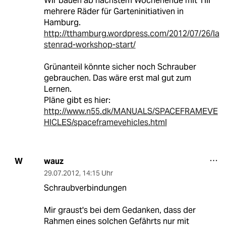
Wir bauen ab nächstem Wochenende mit Till
mehrere Räder für Garteninitiativen in
Hamburg.
http://tthamburg.wordpress.com/2012/07/26/la
stenrad-workshop-start/
Grünanteil könnte sicher noch Schrauber
gebrauchen. Das wäre erst mal gut zum
Lernen.
Pläne gibt es hier:
http://www.n55.dk/MANUALS/SPACEFRAMEVE
HICLES/spaceframevehicles.html
wauz
W
29.07.2012
,
14:15 Uhr
Schraubverbindungen
Mir graust's bei dem Gedanken, dass der
Rahmen eines solchen Gefährts nur mit