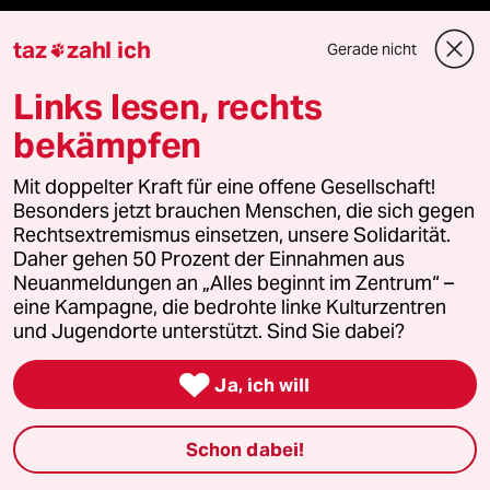
Hausblog
taz
zahl ich
Gerade nicht

Die Seitenwende
Links lesen, rechts
bekämpfen
Stellen
Mit doppelter Kraft für eine offene Gesellschaft!
Presse
Besonders jetzt brauchen Menschen, die sich gegen
Rechtsextremismus einsetzen, unsere Solidarität.
Daher gehen 50 Prozent der Einnahmen aus
Neuanmeldungen an „Alles beginnt im Zentrum“ –
Unterstützen
eine Kampagne, die bedrohte linke Kulturzentren
und Jugendorte unterstützt. Sind Sie dabei?
abo

Ja, ich will
genossenschaft
Schon dabei!
taz zahl ich