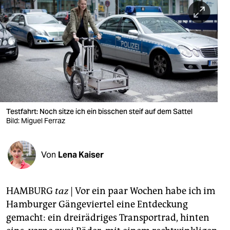
berlin
nord
wahrheit
verlag
verlag
veranstaltungen
Testfahrt: Noch sitze ich ein bisschen steif auf dem Sattel
Bild: Miguel Ferraz
shop
fragen & hilfe
Von
Lena Kaiser
unterstützen
HAMBURG
taz
| Vor ein paar Wochen habe ich im
abo
Hamburger Gängeviertel eine Entdeckung
genossenschaft
gemacht: ein dreirädriges Transportrad, hinten