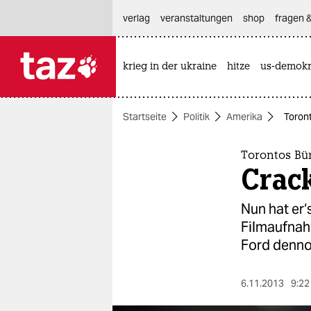
hautnavigation anspringen
hauptinhalt anspringen
footer anspringen
verlag
veranstaltungen
shop
fragen &
krieg in der ukraine
hitze
us-demokr

taz zahl ich
taz zahl ich
Startseite
Politik
Amerika
Toron
themen
politik
Torontos Bü
Crac
öko
Nun hat er
gesellschaft
Filmaufnah
Ford denno
kultur
sport
6.11.2013
9:22