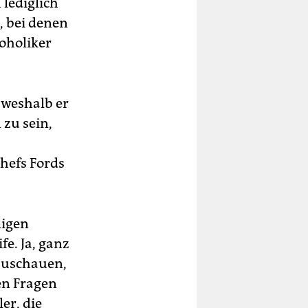
 lediglich
, bei denen
koholiker
 weshalb er
 zu sein,
hefs Fords
ligen
e. Ja, ganz
nzuschauen,
gen Fragen
er, die