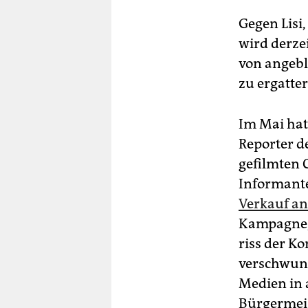
Gegen Lisi
wird derze
von angebl
zu ergatte
Im Mai hat
Reporter d
gefilmten 
Informante
Verkauf an
Kampagne
riss der Ko
verschwund
Medien in 
Bürgermeis