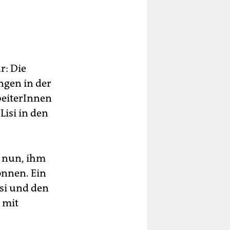
r: Die
ngen in der
eiterInnen
Lisi in den
i nun, ihm
nnen. Ein
isi und den
 mit