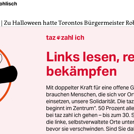
ohlisch
| Zu Halloween hatte Torontos Bürgermeister Ro
oräume
zum Spukhaus umdekoriert
– inklusive S
taz
zahl ich

n und Sensenmann. Jetzt wird der bullige 44-jäh
 Untoter darin herumwandeln, nachdem er am
Links lesen, r
chmittag öffentlich zugab, bei mindestens einer
bekämpfen
t Crack geraucht zu haben.
liche Kehrtwende. Denn Ford hatte in den vergan
Mit doppelter Kraft für eine offene G
ets den Konsum der illegalen Droge bestritten. 
brauchen Menschen, die sich vor O
nz von Videoaufnahmen, die zeigen, wie der Bürg
einsetzen, unsere Solidarität. Die ta
beginnt im Zentrum“. 50 Prozent a
asserpfeife zieht und homophobe Bemerkungen 
bei taz zahl ich gehen – bis zum 30
anadischen Liberalen stammelt, verneinte er veh
die linke, selbstverwaltete Orte unte
bevor sie verschwinden. Sind Sie da