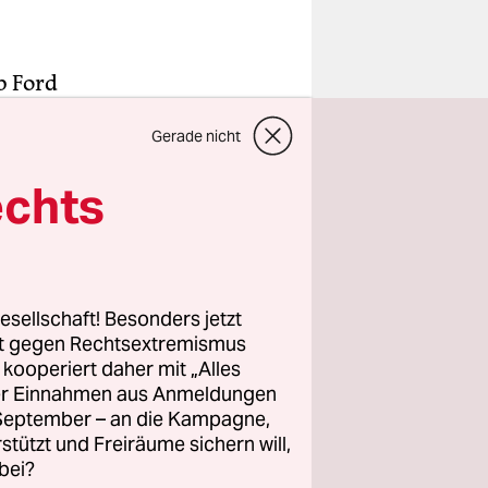
b Ford
pinnweben,
Gerade nicht
rige wohl
echts
genen
esellschaft! Besonders jetzt
Und auch
rt gegen Rechtsextremismus
ermeister
z kooperiert daher mit „Alles
ller Einnahmen aus Anmeldungen
über den
. September – an die Kampagne,
ement.
rstützt und Freiräume sichern will,
bei?