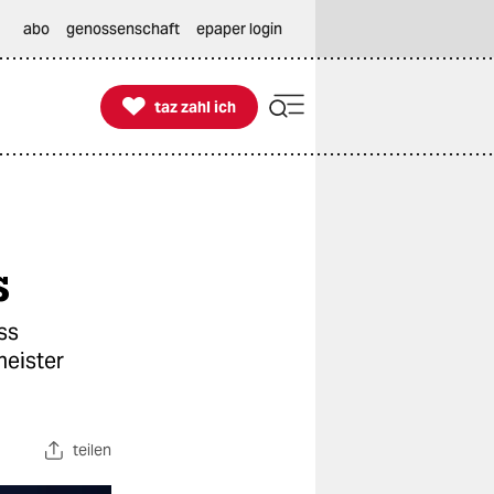
abo
genossenschaft
epaper login

taz zahl ich
taz zahl ich
s
ss
meister
teilen