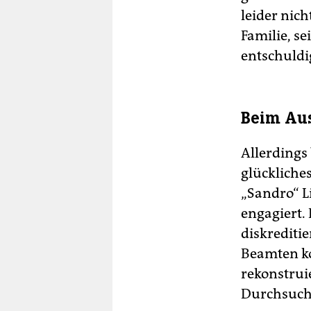
leider nich
Familie, s
entschuldi
Beim Aus
Allerdings
glückliche
„Sandro“ L
engagiert. 
diskreditie
Beamten ko
rekonstruie
Durchsuch