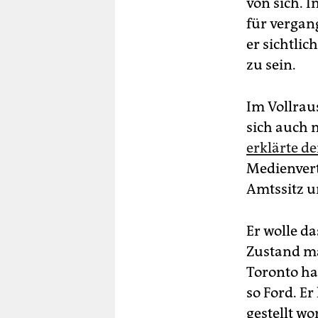
von sich. 
für vergang
er sichtli
zu sein.
Im Vollrau
sich auch 
erklärte de
Medienvert
Amtssitz 
Er wolle d
Zustand ma
Toronto ha
so Ford. Er
gestellt wo