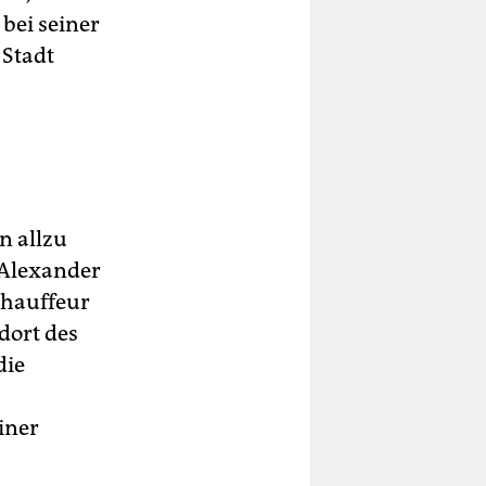
 bei seiner
 Stadt
n allzu
 Alexander
Chauffeur
dort des
die
iner