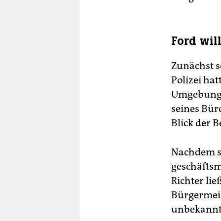
Ford wil
Zunächst s
Polizei ha
Umgebung 
seines Büro
Blick der 
Nachdem sie
geschäfts
Richter lie
Bürgermeis
unbekannte