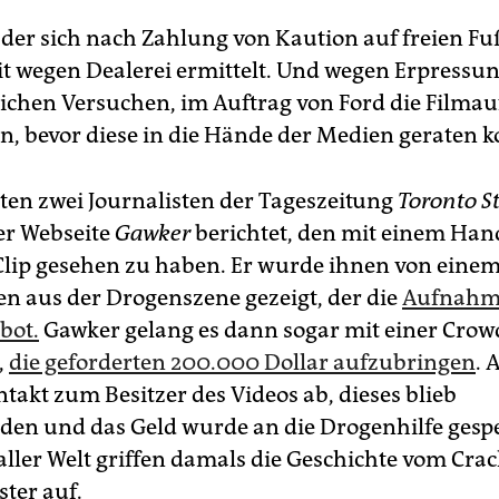
, der sich nach Zahlung von Kaution auf freien Fu
it wegen Dealerei ermittelt. Und wegen Erpressu
ichen Versuchen, im Auftrag von Ford die Film
rn, bevor diese in die Hände der Medien geraten 
ten zwei Journalisten der Tageszeitung
Toronto S
er Webseite
Gawker
berichtet, den mit einem Han
Clip gesehen zu haben. Er wurde ihnen von eine
n aus der Drogenszene gezeigt, der die
Aufnahm
bot.
Gawker gelang es dann sogar mit einer Cro
,
die geforderten 200.000 Dollar aufzubringen
. 
ntakt zum Besitzer des Videos ab, dieses blieb
en und das Geld wurde an die Drogenhilfe gesp
aller Welt griffen damals die Geschichte vom Crac
ter auf.