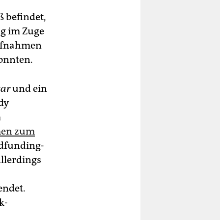
ß befindet,
ng im Zuge
aufnahmen
konnten.
tar
und ein
dy
m
en zum
wdfunding-
Allerdings
endet.
k-