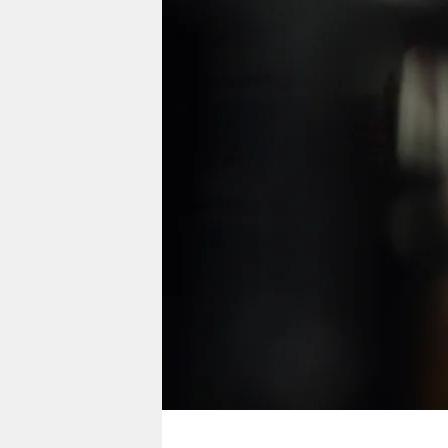
berlin
nord
wahrheit
verlag
verlag
veranstaltungen
shop
fragen & hilfe
unterstützen
abo
genossenschaft