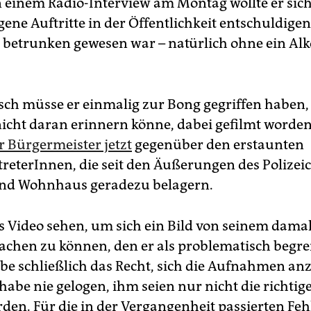
In einem Radio-Interview am Montag wollte er sich
ene Auftritte in der Öffentlichkeit entschuldigen
ch betrunken gewesen war – natürlich ohne ein Al
sch müsse er einmalig zur Bong gegriffen haben,
nicht daran erinnern könne, dabei gefilmt worden
r Bürgermeister jetzt
gegenüber den erstaunten
reterInnen, die seit den Äußerungen des Polizeic
und Wohnhaus geradezu belagern.
as Video sehen, um sich ein Bild von seinem dama
chen zu können, den er als problematisch begreif
be schließlich das Recht, sich die Aufnahmen a
 habe nie gelogen, ihm seien nur nicht die richti
rden. Für die in der Vergangenheit passierten Fehl