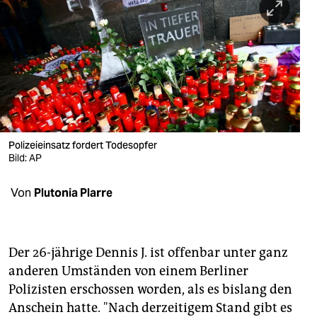
berlin
nord
wahrheit
verlag
verlag
Polizeieinsatz fordert Todesopfer
veranstaltungen
Bild: AP
shop
Von
Plutonia Plarre
fragen & hilfe
unterstützen
Der 26-jährige Dennis J. ist offenbar unter ganz
abo
anderen Umständen von einem Berliner
Polizisten erschossen worden, als es bislang den
genossenschaft
Anschein hatte. "Nach derzeitigem Stand gibt es