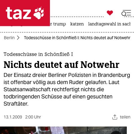

taz zahl ich
bergsteigen
usa unter trump
katzen
landtagswahl in sachs

taz zahl ich
Berlin
Todesschüsse in Schönfließ I: Nichts deutet auf Notwehr
taz zahl ich
themen
Todesschüsse in Schönfließ I
Nichts deutet auf Notwehr
politik
Der Einsatz dreier Berliner Polizisten in Brandenburg
öko
ist offenbar völlig aus dem Ruder gelaufen. Laut
Staatsanwaltschaft rechtfertigt nichts die
gesellschaft
todbringenden Schüsse auf einen gesuchten
Straftäter.
kultur
13.1.2009
2:00 Uhr
teilen
sport