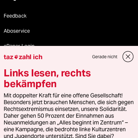
Feedback
Aboservice
ePaper Login
taz
zahl ich
Gerade nicht

Downloads für Abonnierende
Links lesen, rechts
bekämpfen
© 2026 taz Verlags und Vertriebs GmbH
Alle Rechte vorbehalten. Bei rechtlichen Fragen oder für Genehmigungen
Mit doppelter Kraft für eine offene Gesellschaft!
wenden Sie sich bitte an
lizenzen@taz.de
Besonders jetzt brauchen Menschen, die sich gegen
Rechtsextremismus einsetzen, unsere Solidarität.
Daher gehen 50 Prozent der Einnahmen aus
Feedback
Redaktionsstatut
Kommune-Richtlinien
KI-
Neuanmeldungen an „Alles beginnt im Zentrum“ –
eine Kampagne, die bedrohte linke Kulturzentren
Leitlinie
Informant
Datenschutz
Impressum
AGB
und Jugendorte unterstützt. Sind Sie dabei?