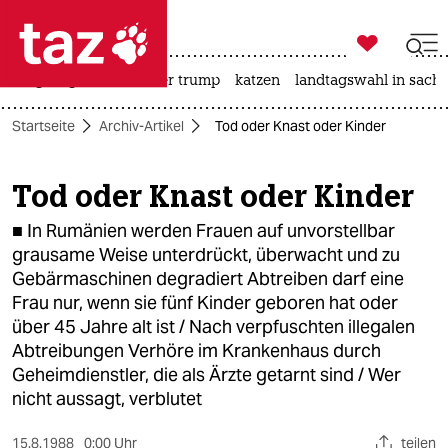

taz zahl ich
bergsteigen
usa unter trump
katzen
landtagswahl in sachs

taz zahl ich
Startseite
Archiv-Artikel
Tod oder Knast oder Kinder
taz zahl ich
themen
Tod oder Knast oder Kinder
politik
■ In Rumänien werden Frauen auf unvorstellbar
grausame Weise unterdrückt, überwacht und zu
öko
Gebärmaschinen degradiert Abtreiben darf eine
Frau nur, wenn sie fünf Kinder geboren hat oder
gesellschaft
über 45 Jahre alt ist / Nach verpfuschten illegalen
Abtreibungen Verhöre im Krankenhaus durch
kultur
Geheimdienstler, die als Ärzte getarnt sind / Wer
nicht aussagt, verblutet
sport
15.8.1988
0:00 Uhr
teilen