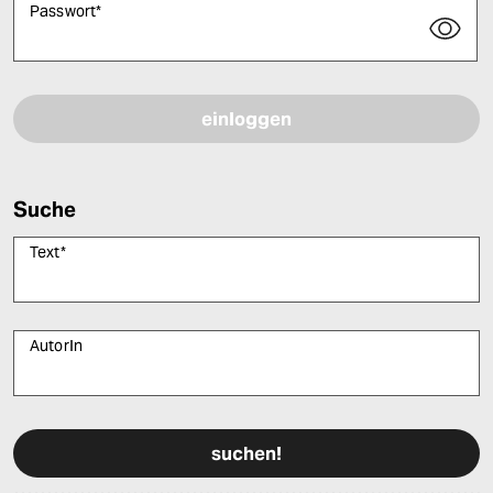
Passwort
*
Bitte füllen Sie alle Pflichtfelder (*) aus, um fortfahren zu können.
Suche
Text
*
AutorIn
Bitte füllen Sie alle Pflichtfelder (*) aus, um fortfahren zu können.