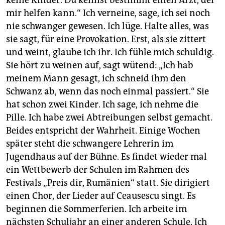
keine Kinder. Du kennst bestimmt einen Arzt, der
epaper login
mir helfen kann.“ Ich verneine, sage, ich sei noch
nie schwanger gewesen. Ich lüge. Halte alles, was
sie sagt, für eine Provokation. Erst, als sie zittert
und weint, glaube ich ihr. Ich fühle mich schuldig.
Sie hört zu weinen auf, sagt wütend: „Ich hab
meinem Mann gesagt, ich schneid ihm den
Schwanz ab, wenn das noch einmal passiert.“ Sie
hat schon zwei Kinder. Ich sage, ich nehme die
Pille. Ich habe zwei Abtreibungen selbst gemacht.
Beides entspricht der Wahrheit. Einige Wochen
später steht die schwangere Lehrerin im
Jugendhaus auf der Bühne. Es findet wieder mal
ein Wettbewerb der Schulen im Rahmen des
Festivals „Preis dir, Rumänien“ statt. Sie dirigiert
einen Chor, der Lieder auf Ceausescu singt. Es
beginnen die Sommerferien. Ich arbeite im
nächsten Schuljahr an einer anderen Schule. Ich