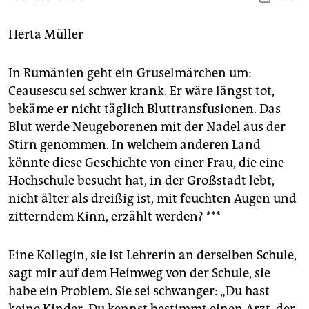
berlin
nord
Herta Müller
wahrheit
In Rumänien geht ein Gruselmärchen um:
Ceausescu sei schwer krank. Er wäre längst tot,
verlag
bekäme er nicht täglich Bluttransfusionen. Das
verlag
Blut werde Neugeborenen mit der Nadel aus der
Stirn genommen. In welchem anderen Land
veranstaltungen
könnte diese Geschichte von einer Frau, die eine
shop
Hochschule besucht hat, in der Großstadt lebt,
nicht älter als dreißig ist, mit feuchten Augen und
fragen & hilfe
zitterndem Kinn, erzählt werden? ***
unterstützen
Eine Kollegin, sie ist Lehrerin an derselben Schule,
abo
sagt mir auf dem Heimweg von der Schule, sie
genossenschaft
habe ein Problem. Sie sei schwanger: „Du hast