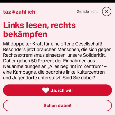
taz
zahl ich
Mehr taz Lesestoff
Gerade nicht

Links lesen, rechts
taz Blogs
bekämpfen
taz FUTURZWEI
Mit doppelter Kraft für eine offene Gesellschaft!
Besonders jetzt brauchen Menschen, die sich gegen
Le Monde diplomatique
Rechtsextremismus einsetzen, unsere Solidarität.
Daher gehen 50 Prozent der Einnahmen aus
Neuanmeldungen an „Alles beginnt im Zentrum“ –
taz Archiv
eine Kampagne, die bedrohte linke Kulturzentren
und Jugendorte unterstützt. Sind Sie dabei?
Mehr taz Angebote

Ja, ich will
Schon dabei!
Reisen