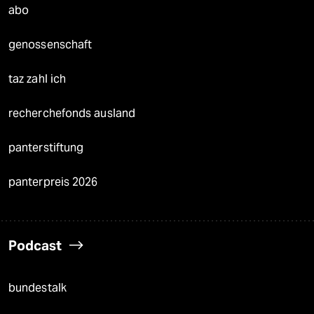
abo
genossenschaft
taz zahl ich
recherchefonds ausland
panterstiftung
panterpreis 2026
Podcast
bundestalk