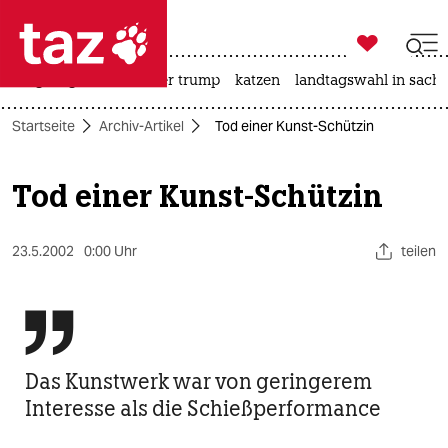

taz zahl ich
bergsteigen
usa unter trump
katzen
landtagswahl in sachs

taz zahl ich
Startseite
Archiv-Artikel
Tod einer Kunst-Schützin
taz zahl ich
themen
Tod einer Kunst-Schützin
politik
23.5.2002
0:00 Uhr
teilen
öko
gesellschaft

kultur
Das Kunstwerk war von geringerem
sport
Interesse als die Schießperformance