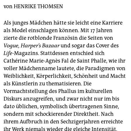
berlin
von
HENRIKE THOMSEN
nord
Als junges Mädchen hätte sie leicht eine Karriere
wahrheit
als Model einschlagen können. Mit 17 Jahren
zierte die rotblonde Französin die Seiten von
verlag
Vogue,
Harper’s Bazaar
und sogar das Cover des
verlag
Life
-Magazins. Stattdessen entschied sich
Cathérine Marie-Agnès Fal de Saint Phalle, wie ihr
veranstaltungen
voller Mädchenname lautete, die Paradigmen von
shop
Weiblichkeit, Körperlichkeit, Schönheit und Macht
als Künstlerin zu thematisieren. Die
fragen & hilfe
Vormachtstellung des Phallus im kulturellen
unterstützen
Diskurs anzugreifen, und zwar nicht nur im bis
dato üblichen, symbolisch übertragenen Sinne,
abo
sondern mit schockierender Direktheit. Nach
genossenschaft
ihrem Aufbruch in den Sechzigerjahren erreichte
ihr Werk niemals wieder die gleiche Intensität.