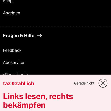
Shop
Anzeigen
Fragen & Hilfe
Feedback
Aboservice
ePaper Login
taz
zahl ich
Gerade nicht

Downloads für Abonnierende
Links lesen, rechts
bekämpfen
© 2026 taz Verlags und Vertriebs GmbH