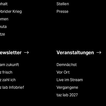
nhalt
Stellen
brider Krieg
Presse
emen
euta
tze
ewsletter
Veranstaltungen
eam zukunft
Demnächst
z frisch
Vor Ort
z zahl ich
Live im Stream
z lab Infobrief
Vergangene
taz lab 2027