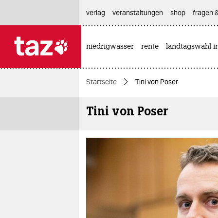
hautnavigation anspringen
hauptinhalt anspringen
footer anspringen
verlag
veranstaltungen
shop
fragen &
niedrigwasser
rente
landtagswahl i

taz zahl ich
taz zahl ich
Startseite
Tini von Poser
themen
Tini von Poser
politik
öko
gesellschaft
kultur
sport