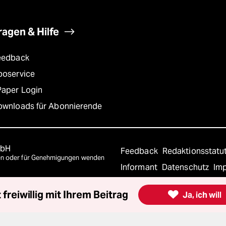
ragen & Hilfe
eedback
boservice
Paper Login
ownloads für Abonnierende
mbH
Feedback
Redaktionsstatu
agen oder für Genehmigungen wenden
Informant
Datenschutz
Im
Einwilligungen widerrufen (
 freiwillig mit Ihrem Beitrag

Ja, ich will