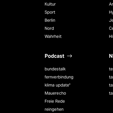
Kultur
A
Sport
Hy
Berlin
J
Nord
C
Wahrheit
Hi
Podcast
N
bundestalk
t
fernverbindung
ta
klima update°
ta
Mauerecho
ta
Freie Rede
reingehen