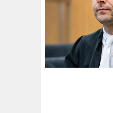
berlin
nord
wahrheit
verlag
verlag
veranstaltungen
shop
fragen & hilfe
unterstützen
abo
genossenschaft