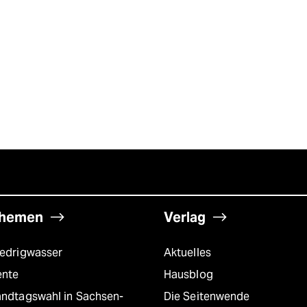
hemen
Verlag
iedrigwasser
Aktuelles
ente
Hausblog
andtagswahl in Sachsen-
Die Seitenwende