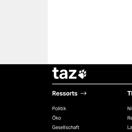
taz

Ressorts
T
Politik
N
Öko
R
Gesellschaft
L