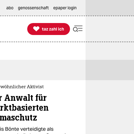
abo
genossenschaft
epaper login

taz zahl ich
taz zahl ich
wöhnlicher Aktivist
r Anwalt für
rktbasierten
imaschutz
s Bönte verteidigte als