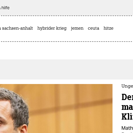
 hilfe
n sachsen-anhalt
hybrider krieg
jemen
ceuta
hitze
Unge
De
ma
Kl
Mathi