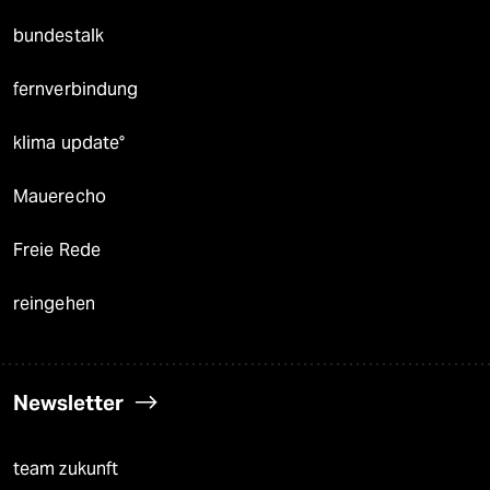
bundestalk
fernverbindung
klima update°
Mauerecho
Freie Rede
reingehen
Newsletter
team zukunft