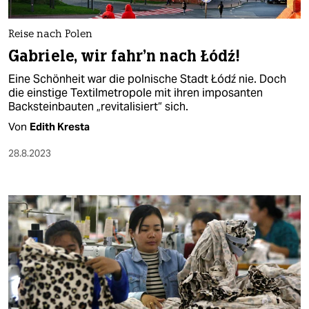
berlin
nord
Reise nach Polen
Gabriele, wir fahr’n nach Łódź!
wahrheit
Eine Schönheit war die polnische Stadt Łódź nie. Doch
verlag
die einstige Textilmetropole mit ihren imposanten
Backsteinbauten „revitalisiert“ sich.
verlag
Von
Edith Kresta
veranstaltungen
28.8.2023
shop
fragen & hilfe
unterstützen
abo
genossenschaft