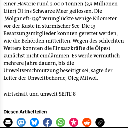
berlin
einer Havarie rund 2.000 Tonnen (2,3 Millionen
Liter) Öl ins Schwarze Meer geflossen. Die
nord
„Wolganeft-139“ verunglückte wenige Kilometer
wahrheit
vor der Küste in stürmischer See. Die 13
Besatzungsmitglieder konnten gerettet werden,
verlag
wie die Behörden mitteilten. Wegen des schlechten
Wetters konnten die Einsatzkräfte die Ölpest
verlag
zunächst nicht eindämmen. Es werde vermutlich
veranstaltungen
mehrere Jahre dauern, bis die
Umweltverschmutzung beseitigt sei, sagte der
shop
Leiter der Umweltbehörde, Oleg Mitwol.
fragen & hilfe
wirtschaft und umwelt SEITE 8
unterstützen
abo
Diesen Artikel teilen
genossenschaft