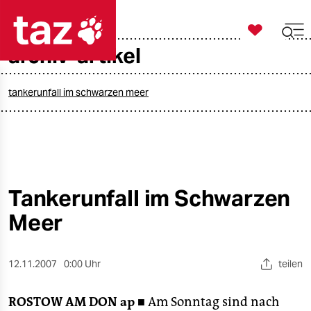

taz zahl ich
archiv-artikel

taz zahl ich
taz zahl ich
tankerunfall im schwarzen meer
themen
politik
öko
Tankerunfall im Schwarzen
Meer
gesellschaft
kultur
12.11.2007
0:00 Uhr
teilen
sport
ROSTOW AM DON
ap ■
Am Sonntag sind nach