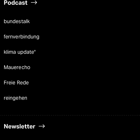
Podcast
bundestalk
fernverbindung
klima update°
Mauerecho
Freie Rede
reingehen
Newsletter