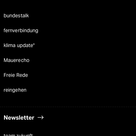
bundestalk
fernverbindung
klima update°
Mauerecho
Freie Rede
reingehen
Newsletter
team zukunft