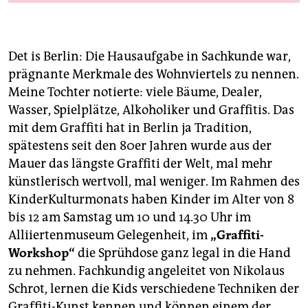
berlin
nord
Det is Berlin: Die Hausaufgabe in Sachkunde war,
wahrheit
prägnante Merkmale des Wohnviertels zu nennen.
verlag
Meine Tochter notierte: viele Bäume, Dealer,
Wasser, Spielplätze, Alkoholiker und Graffitis. Das
verlag
mit dem Graffiti hat in Berlin ja Tradition,
spätestens seit den 80er Jahren wurde aus der
veranstaltungen
Mauer das längste Graffiti der Welt, mal mehr
shop
künstlerisch wertvoll, mal weniger. Im Rahmen des
KinderKulturmonats haben Kinder im Alter von 8
fragen & hilfe
bis 12 am Samstag um 10 und 14.30 Uhr im
unterstützen
Alliiertenmuseum Gelegenheit, im
„Graffiti-
Workshop“
die Sprühdose ganz legal in die Hand
abo
zu nehmen. Fachkundig angeleitet von Nikolaus
genossenschaft
Schrot, lernen die Kids verschiedene Techniken der
Graffiti-Kunst kennen und können einem der