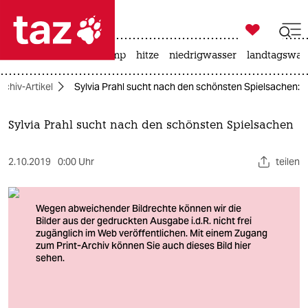

taz zahl ich
katzen
usa unter trump
hitze
niedrigwasser
landtagswahl

taz zahl ich
rchiv-Artikel
Sylvia Prahl sucht nach den schönsten Spielsachen:
taz zahl ich
themen
Sylvia Prahl sucht nach den schönsten Spielsachen
politik
2.10.2019
0:00 Uhr
teilen
öko
gesellschaft
kultur
sport