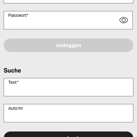
Passwort
*
Bitte füllen Sie alle Pflichtfelder (*) aus, um fortfahren zu können.
Suche
Text
*
AutorIn
Bitte füllen Sie alle Pflichtfelder (*) aus, um fortfahren zu können.