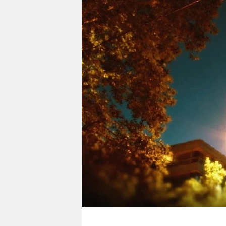
berlin
nord
wahrheit
verlag
verlag
veranstaltungen
shop
fragen & hilfe
unterstützen
abo
genossenschaft