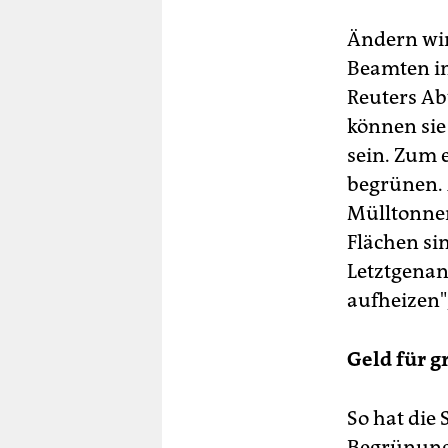
Ändern wird
Beamten in
Reuters Abt
können sie
sein. Zum 
begrünen. 
Mülltonnen
Flächen si
Letztgenan
aufheizen",
Geld für g
So hat die 
Begrünung 