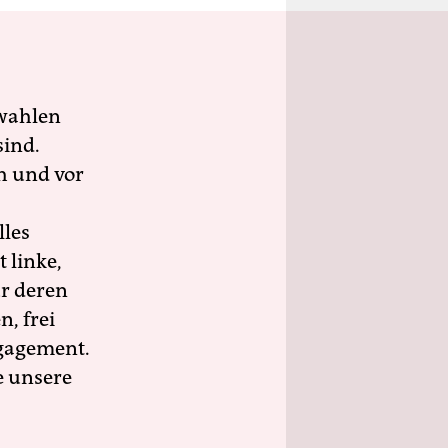
wahlen
sind.
h und vor
lles
 linke,
ür deren
n, frei
ngagement.
e unsere