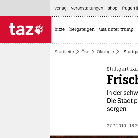
hautnavigation anspringen
hauptinhalt anspringen
footer anspringen
verlag
veranstaltungen
shop
fragen &
hitze
bergsteigen
usa unter trump

taz zahl ich
taz zahl ich
Startseite
Öko
Ökologie
Stuttga
themen
politik
Stuttgart kä
Frisc
öko
In der schw
gesellschaft
Die Stadt 
sorgen.
kultur
sport
27.7.2010
16:2