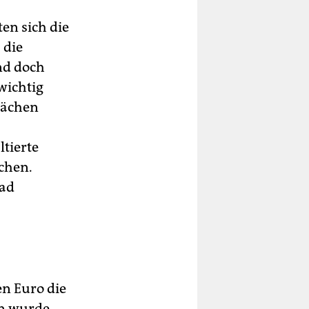
en sich die
 die
und doch
wichtig
Flächen
ltierte
ächen.
rad
en Euro die
en wurde