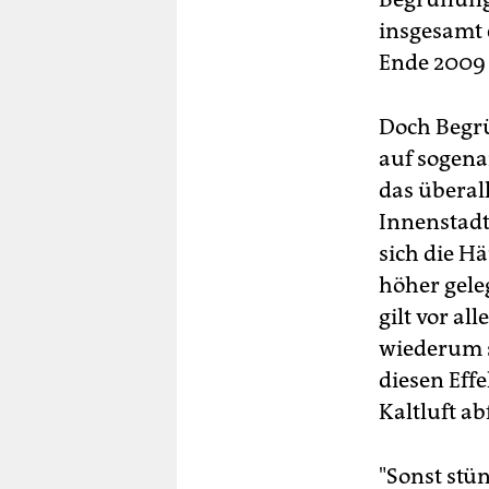
insgesamt 
Ende 2009 
Doch Begrü
auf sogena
das überall
Innenstadt
sich die H
höher gele
gilt vor al
wiederum s
diesen Effe
Kaltluft ab
"Sonst stü