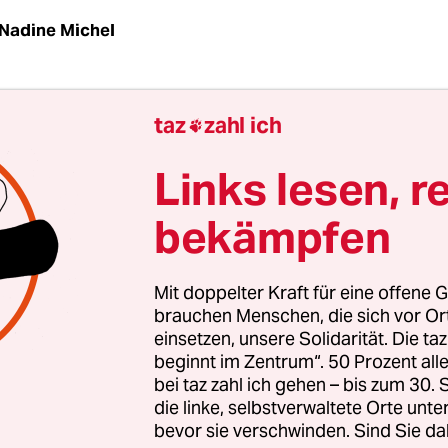
Nadine Michel
r zu sehr ins Schwitzen geraten, holen sie sich 
taz
zahl ich

er. Er arbeitet in der Abteilung Stadtklimatologi
chutz in Stuttgart. Eine Abteilung, die es schon s
Links lesen, r
s Vorreiter gilt, wenn es darum geht, "Hitzestress"
bekämpfen
möglichst zu vermeiden. Denn im Zuge des Klim
 Hitzesommer wie 2003 in der baden-württembe
tstadt zur Regel werden.
Mit doppelter Kraft für eine offene G
brauchen Menschen, die sich vor O
einsetzen, unsere Solidarität. Die ta
 Jahren herrscht in Stuttgart ein Klima wie in Fl
beginnt im Zentrum“. 50 Prozent a
 - je nachdem ob wir das Zweigradziel im Klimas
bei taz zahl ich gehen – bis zum 30
 oder nicht", sagt Andre Baumann vom Umweltve
die linke, selbstverwaltete Orte unte
bevor sie verschwinden. Sind Sie da
ürttemberg. Das Zweigradziel gilt unter Experten