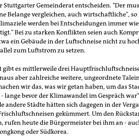
der Stuttgarter Gemeinderat entscheiden. "Der mus
e Belange vergleichen, auch wirtschaftliche", so 
Klimaziele werden bei Entscheidungen immer wie
tigt." Bei zu starken Konflikten seien auch Komp
twa ein Gebäude in der Luftschneise nicht zu ho
rallel zum Luftstrom zu setzen.
t gibt es mittlerweile drei Hauptfrischluftschneis
naus aber zahlreiche weitere, ungeordnete Talein
 machen wir das, was wir getan haben, um das Sta
 - lange bevor der Klimawandel im Gespräch war"
ele andere Städte hätten sich dagegen in der Verg
Frischluftschneisen gekümmert. Um den Rückst
, rufen heute die Bürgermeister bei ihm an - auc
ongkong oder Südkorea.