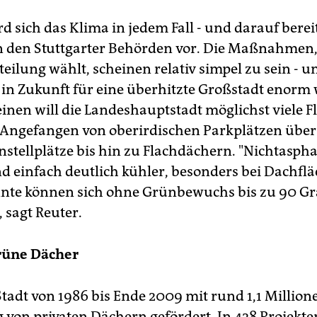
 sich das Klima in jedem Fall - und darauf bereit
 den Stuttgarter Behörden vor. Die Maßnahmen,
eilung wählt, scheinen relativ simpel zu sein - 
 in Zukunft für eine überhitzte Großstadt enorm 
einen will die Landeshauptstadt möglichst viele 
Angefangen von oberirdischen Parkplätzen über
stellplätze bis hin zu Flachdächern. "Nichtaspha
nd einfach deutlich kühler, besonders bei Dachfl
nte können sich ohne Grünbewuchs bis zu 90 G
 sagt Reuter.
rüne Dächer
Stadt von 1986 bis Ende 2009 mit rund 1,1 Million
von privaten Dächern gefördert. In 428 Projekt