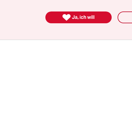
nde Marke: Sie halten die Folgen des Klimawande
eherrschbar, wenn sich die Erderwärmung auf z

Ja, ich will
.