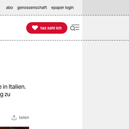
abo
genossenschaft
epaper login

taz zahl ich
taz zahl ich
n Italien.
g zu
teilen