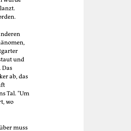
lanzt.
orden.
 anderen
Phänomen,
tgarter
staut und
. Das
ker ab, das
ft
ns Tal. "Um
rt, wo
rüber muss