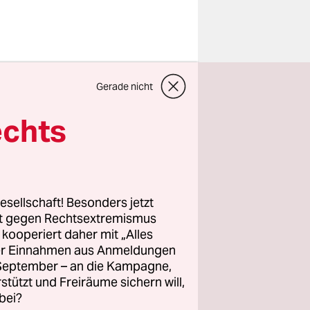
Rat bei
Gerade nicht
e des Amts
eit 1938
echts
 in einer
awandels
rgischen
esellschaft! Besonders jetzt
rt gegen Rechtsextremismus
z kooperiert daher mit „Alles
orenz oder
ller Einnahmen aus Anmeldungen
chutz
. September – an die Kampagne,
rband Nabu
rstützt und Freiräume sichern will,
bei?
 als die