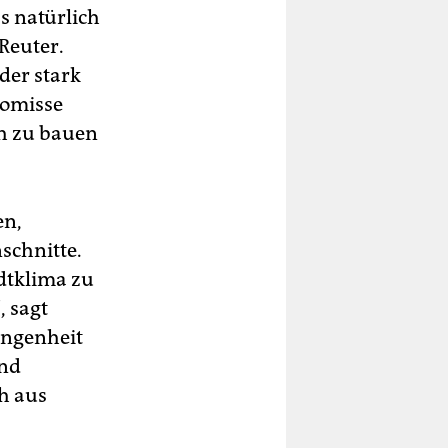
s natürlich
Reuter.
der stark
romisse
ch zu bauen
en,
schnitte.
dtklima zu
, sagt
angenheit
and
h aus