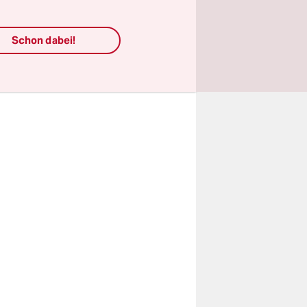
ls nur
wei Grad
Schon dabei!