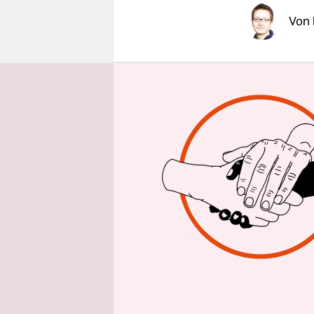
epaper login
Von
Wenn Japane
Ulrich Reut
für Umwelts
gibt und al
Großstadt 
könnte ein
Landeshaup
"In hundert
wie in Rom
erreichen
in Baden-W