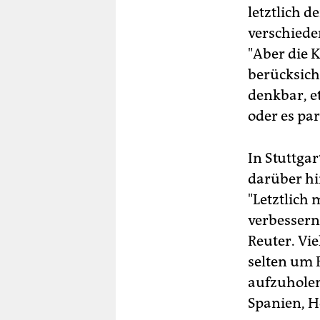
letztlich 
verschieden
"Aber die 
berücksich
denkbar, e
oder es pa
In Stuttgar
darüber hi
"Letztlich
verbessern
Reuter. Vi
selten um 
aufzuholen
Spanien, H