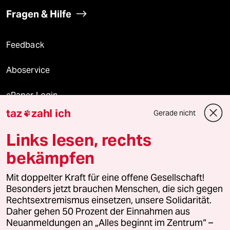
Fragen & Hilfe
Feedback
Aboservice
ePaper Login
taz
zahl ich
Gerade nicht

Downloads für Abonnierende
Links lesen, rechts
bekämpfen
© 2026 taz Verlags und Vertriebs GmbH
Mit doppelter Kraft für eine offene Gesellschaft!
Alle Rechte vorbehalten. Bei rechtlichen Fragen oder für Genehmigungen
wenden Sie sich bitte an
lizenzen@taz.de
Besonders jetzt brauchen Menschen, die sich gegen
Rechtsextremismus einsetzen, unsere Solidarität.
Daher gehen 50 Prozent der Einnahmen aus
Feedback
Redaktionsstatut
Kommune-Richtlinien
KI-
Neuanmeldungen an „Alles beginnt im Zentrum“ –