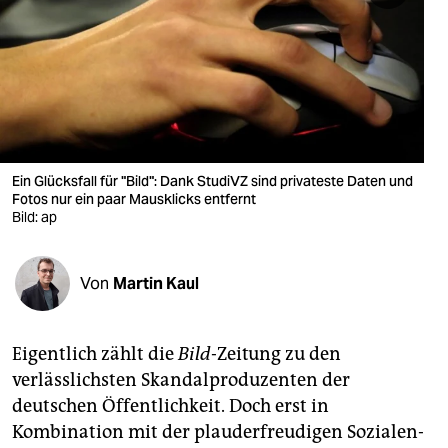
berlin
nord
wahrheit
verlag
verlag
Ein Glücksfall für "Bild": Dank StudiVZ sind privateste Daten und
Fotos nur ein paar Mausklicks entfernt
veranstaltungen
Bild: ap
shop
Von
Martin Kaul
fragen & hilfe
unterstützen
Eigentlich zählt die
Bild
-Zeitung zu den
abo
verlässlichsten Skandalproduzenten der
deutschen Öffentlichkeit. Doch erst in
genossenschaft
Kombination mit der plauderfreudigen Sozialen-