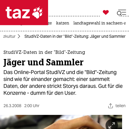

taz zahl ich
iran-krieg
ceuta
hitze
katzen
landtagswahl in sachsen-an

taz zahl ich
etzkultur
StudiVZ-Daten in der "Bild"-Zeitung: Jäger und Sammler
taz zahl ich
themen
StudiVZ-Daten in der "Bild"-Zeitung
Jäger und Sammler
politik
Das Online-Portal StudiVZ und die "Bild"-Zeitung
öko
sind wie für einander gemacht: einer sammelt
Daten, der andere strickt Storys daraus. Gut für die
gesellschaft
Konzerne - dumm für den User.
kultur
26.3.2008
2:00 Uhr
teilen
sport