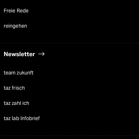
Freie Rede
reingehen
Newsletter
team zukunft
taz frisch
taz zahl ich
taz lab Infobrief