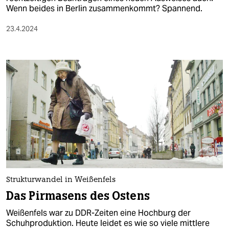
berlin
Wenn beides in Berlin zusammenkommt? Spannend.
nord
23.4.2024
wahrheit
verlag
verlag
veranstaltungen
shop
fragen & hilfe
unterstützen
Strukturwandel in Weißenfels
abo
Das Pirmasens des Ostens
genossenschaft
Weißenfels war zu DDR-Zeiten eine Hochburg der
Schuhproduktion. Heute leidet es wie so viele mittlere