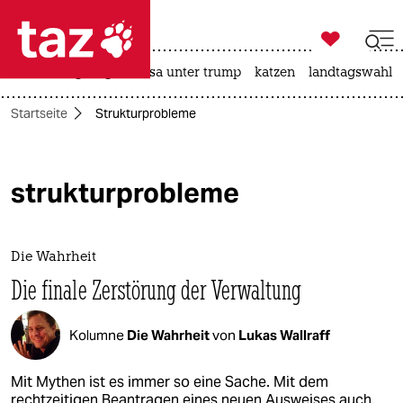

taz zahl ich
hitze
bergsteigen
usa unter trump
katzen
landtagswahl i

taz zahl ich
Startseite
Strukturprobleme
taz zahl ich
themen
strukturprobleme
politik
öko
Die Wahrheit
gesellschaft
Die finale Zerstörung der Verwaltung
kultur
Kolumne
Die Wahrheit
von
Lukas Wallraff
sport
Mit Mythen ist es immer so eine Sache. Mit dem
rechtzeitigen Beantragen eines neuen Ausweises auch.