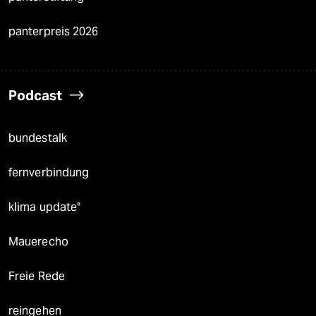
panterpreis 2026
Podcast
bundestalk
fernverbindung
klima update°
Mauerecho
Freie Rede
reingehen