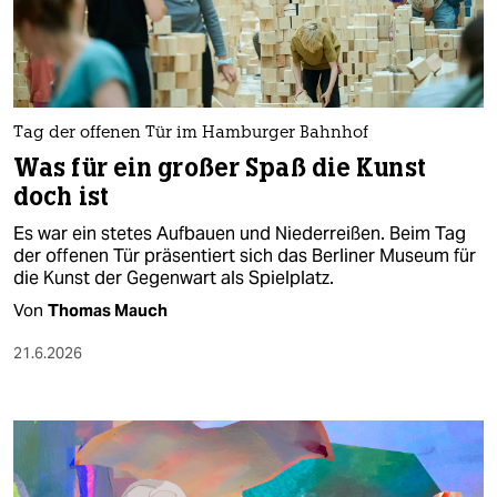
berlin
nord
wahrheit
Tag der offenen Tür im Hamburger Bahnhof
verlag
Was für ein großer Spaß die Kunst
doch ist
verlag
Es war ein stetes Aufbauen und Niederreißen. Beim Tag
veranstaltungen
der offenen Tür präsentiert sich das Berliner Museum für
die Kunst der Gegenwart als Spielplatz.
shop
Von
Thomas Mauch
fragen & hilfe
21.6.2026
unterstützen
abo
genossenschaft