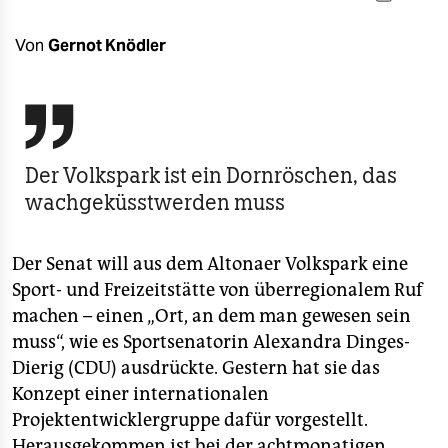
berlin
nord
Von
Gernot Knödler
wahrheit

verlag
Der Volkspark ist ein Dornröschen, das
verlag
wachgeküsstwerden muss
veranstaltungen
shop
Der Senat will aus dem Altonaer Volkspark eine
Sport- und Freizeitstätte von überregionalem Ruf
fragen & hilfe
machen – einen „Ort, an dem man gewesen sein
unterstützen
muss“, wie es Sportsenatorin Alexandra Dinges-
Dierig (CDU) ausdrückte. Gestern hat sie das
abo
Konzept einer internationalen
genossenschaft
Projektentwicklergruppe dafür vorgestellt.
Herausgekommen ist bei der achtmonatigen