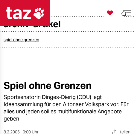

taz zahl ich
archiv-artikel

taz zahl ich
taz zahl ich
spiel ohne grenzen
themen
politik
öko
Spiel ohne Grenzen
gesellschaft
Sportsenatorin Dinges-Dierig (CDU) legt
Ideensammlung für den Altonaer Volkspark vor. Für
kultur
alles und jeden soll es multifunktionale Angebote
geben
sport
8.2.2006
0:00 Uhr
teilen