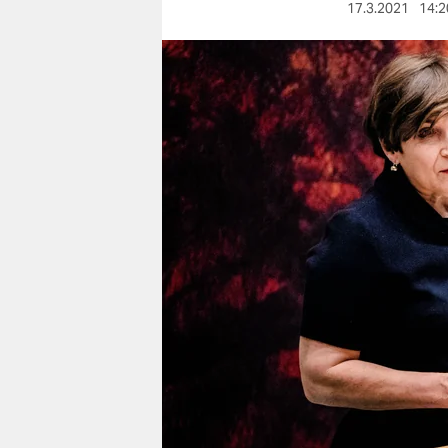
berlin
17.3.2021
14:2
nord
wahrheit
verlag
verlag
veranstaltungen
shop
fragen & hilfe
unterstützen
abo
genossenschaft