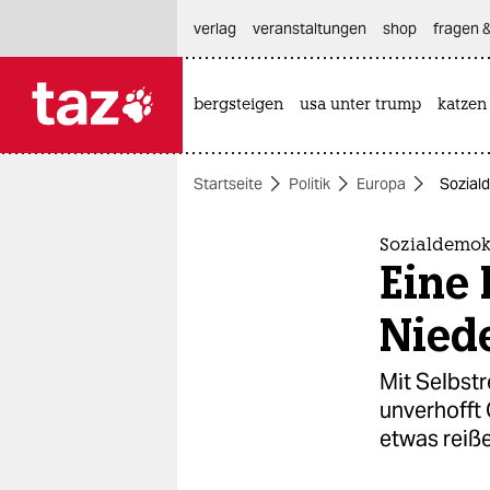
hautnavigation anspringen
hauptinhalt anspringen
footer anspringen
verlag
veranstaltungen
shop
fragen &
bergsteigen
usa unter trump
katzen

taz zahl ich
taz zahl ich
Startseite
Politik
Europa
Soziald
themen
politik
Sozialdemok
Eine 
öko
Nied
gesellschaft
Mit Selbst
kultur
unverhofft
etwas reiße
sport