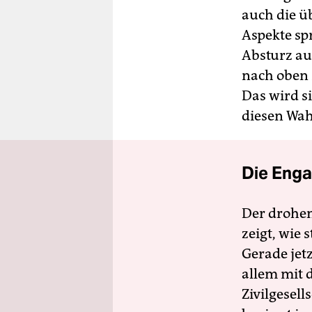
auch die ü
Aspekte sp
Absturz auf
nach oben 
Das wird s
diesen Wah
Die Enga
Der drohe
zeigt, wie
Gerade jet
allem mit d
Zivilgesell