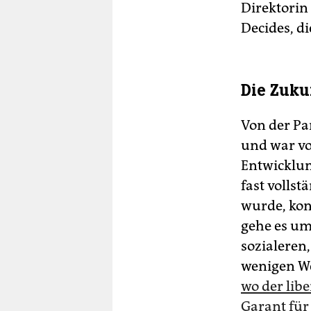
Direktorin
Decides, d
Die Zuku
Von der Pa
und war vo
Entwicklu
fast volls
wurde, konn
gehe es um
sozialeren
wenigen We
wo der lib
Garant für 