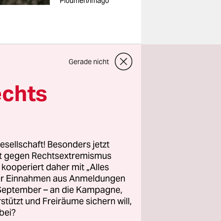
Ploumen/imago
Gerade nicht
e, dass
echts
nsichern
tag dem
„Warum
n sie
esellschaft! Besonders jetzt
ale
rt gegen Rechtsextremismus
“
z kooperiert daher mit „Alles
ller Einnahmen aus Anmeldungen
. September – an die Kampagne,
rstützt und Freiräume sichern will,
e 58 Jahre
bei?
 folgte