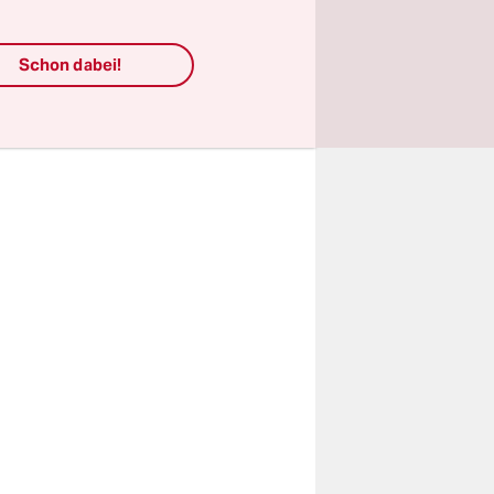
n
zu schweren
Schon dabei!
rhelfen –