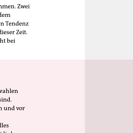
ommen. Zwei
 dem
ren Tendenz
eser Zeit.
ht bei
wahlen
sind.
h und vor
lles