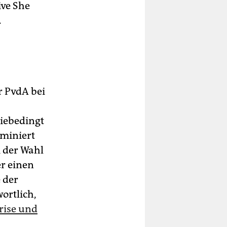
ive She
.
r PvdA bei
iebedingt
ominiert
i der Wahl
er einen
 der
ortlich,
rise und