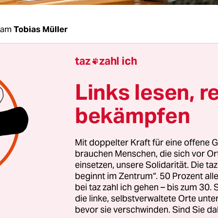
dam
Tobias Müller
taz
zahl ich
s niederländischen Wahlkampfs verschärfte

kratin Lilianne Ploumen den Ton. „Ich konstatier
Links lesen, r
tra und sein CDA die Leute nur noch mehr veru
arf sie bei der letzten großen TV-Debatte am Mon
bekämpfen
kratischen Kontrahenten Wopke Hoekstra vor. 
te bezahlen, wenn sie krank werden? Warum solle
Mit doppelter Kraft für eine offene G
erden, wenn sie arbeitslos werden? Das sind asozi
brauchen Menschen, die sich vor O
 und Sie sind ein Reserverad der Rechtskoalition.
einsetzen, unsere Solidarität. Die ta
beginnt im Zentrum“. 50 Prozent a
bei taz zahl ich gehen – bis zum 30
n Unterschied zu Januar, als Ploumen unverhofft
die linke, selbstverwaltete Orte unte
didatin der Partij van de Arbeid (PvdA) wurde. Di
bevor sie verschwinden. Sind Sie da
die aus einer Maastrichter Bauernfamilie stammt,