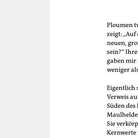
Ploumen tw
zeigt: „Auf
neuen, gro
sein?“ Ihr
gaben mir 
weniger als
Eigentlich
Verweis au
Süden des 
Maulhelden
Sie verkör
Kernwerte 