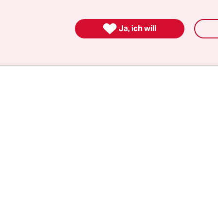
sscher. Asscher war als Sozialminister der vorige
in den Kindergeldskandal verwickelt und hatte 

Ja, ich will
m den Sozialdemokraten zu neuem Schwung zu ve
hlen 2017 wurden sie nämlich abgestraft.