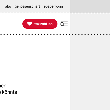
abo
genossenschaft
epaper login

taz zahl ich
taz zahl ich
men
e könnte