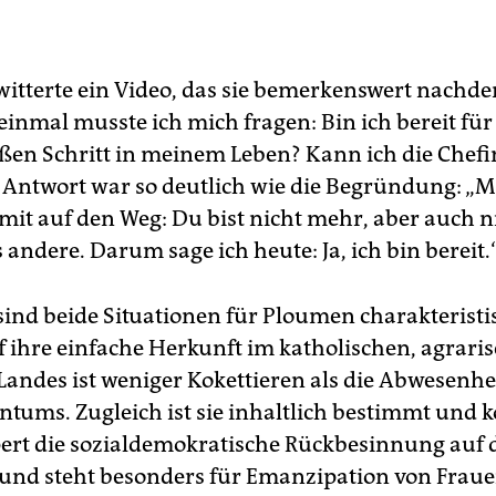
itterte ein Video, das sie bemerkenswert nachde
 einmal musste ich mich fragen: Bin ich bereit für
ßen Schritt in meinem Leben? Kann ich die Chefi
e Antwort war so deutlich wie die Begründung: „M
mit auf den Weg: Du bist nicht mehr, aber auch n
 andere. Darum sage ich heute: Ja, ich bin bereit.
 sind beide Situationen für Ploumen charakteristi
f ihre einfache Herkunft im katholischen, agrari
Landes ist weniger Kokettieren als die Abwesenhei
tums. Zugleich ist sie inhaltlich bestimmt und 
pert die sozialdemokratische Rückbesinnung auf 
und steht besonders für Emanzipation von Frauen