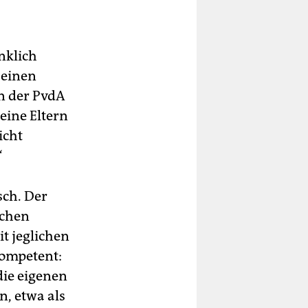
nklich
 einen
n der PvdA
eine Eltern
icht
“
sch. Der
schen
t jeglichen
kompetent:
die eigenen
, etwa als