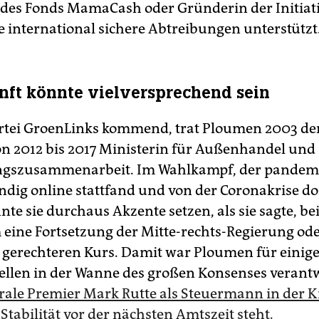
 des Fonds MamaCash oder Gründerin der Initiat
ie international sichere Abtreibungen unterstützt
nft könnte vielversprechend sein
rtei GroenLinks kommend, trat Ploumen 2003 de
n 2012 bis 2017 Ministerin für Außenhandel und
ngszusammenarbeit. Im Wahlkampf, der pandem
tändig online stattfand und von der Coronakrise d
te sie durchaus Akzente setzen, als sie sagte, be
 eine Fortsetzung der Mitte-rechts-Regierung od
, gerechteren Kurs. Damit war Ploumen für einige
llen in der Wanne des großen Konsenses verantw
erale Premier Mark Rutte als Steuermann in der K
Stabilität vor der nächsten Amtszeit steht.