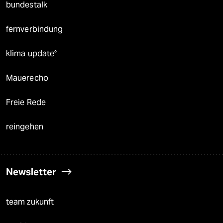
bundestalk
fernverbindung
klima update°
Mauerecho
Freie Rede
reingehen
Newsletter
team zukunft