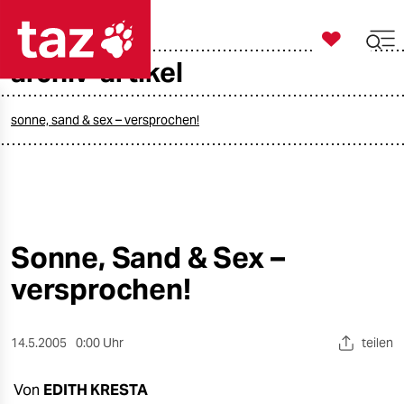

taz zahl ich
archiv-artikel

taz zahl ich
taz zahl ich
sonne, sand & sex – versprochen!
themen
politik
öko
Sonne, Sand & Sex –
versprochen!
gesellschaft
kultur
14.5.2005
0:00 Uhr
teilen
sport
Von
EDITH KRESTA