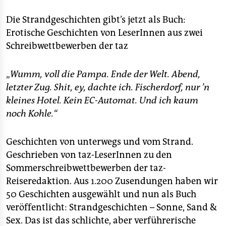
berlin
Die Strandgeschichten gibt’s jetzt als Buch:
nord
Erotische Geschichten von LeserInnen aus zwei
wahrheit
Schreibwettbewerben der taz
verlag
„
Wumm, voll die Pampa. Ende der Welt. Abend,
letzter Zug. Shit, ey, dachte ich. Fischerdorf, nur ’n
verlag
kleines Hotel. Kein EC-Automat. Und ich kaum
veranstaltungen
noch Kohle.“
shop
Geschichten von unterwegs und vom Strand.
fragen & hilfe
Geschrieben von taz-LeserInnen zu den
unterstützen
Sommerschreibwettbewerben der taz-
Reiseredaktion. Aus 1.200 Zusendungen haben wir
abo
50 Geschichten ausgewählt und nun als Buch
veröffentlicht: Strandgeschichten – Sonne, Sand &
genossenschaft
Sex. Das ist das schlichte, aber verführerische