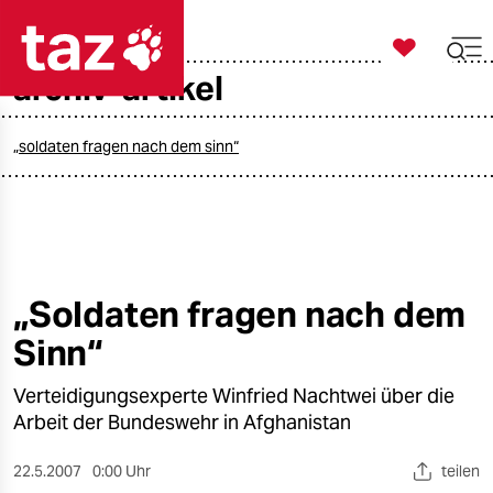

taz zahl ich
archiv-artikel

taz zahl ich
taz zahl ich
„soldaten fragen nach dem sinn“
themen
politik
öko
„Soldaten fragen nach dem
Sinn“
gesellschaft
Verteidigungsexperte Winfried Nachtwei über die
kultur
Arbeit der Bundeswehr in Afghanistan
sport
22.5.2007
0:00 Uhr
teilen