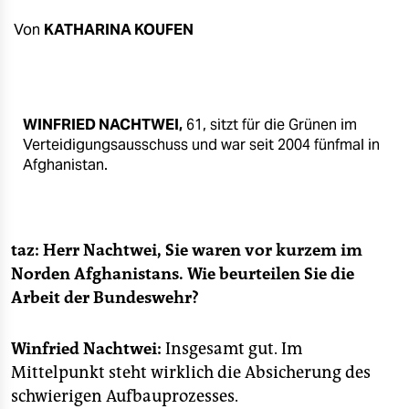
berlin
Von
KATHARINA KOUFEN
nord
wahrheit
verlag
WINFRIED NACHTWEI,
61, sitzt für die Grünen im
Verteidigungsausschuss und war seit 2004 fünfmal in
verlag
Afghanistan.
veranstaltungen
shop
taz: Herr Nachtwei, Sie waren vor kurzem im
fragen & hilfe
Norden Afghanistans. Wie beurteilen Sie die
Arbeit der Bundeswehr?
unterstützen
abo
Winfried Nachtwei:
Insgesamt gut. Im
Mittelpunkt steht wirklich die Absicherung des
genossenschaft
schwierigen Aufbauprozesses.