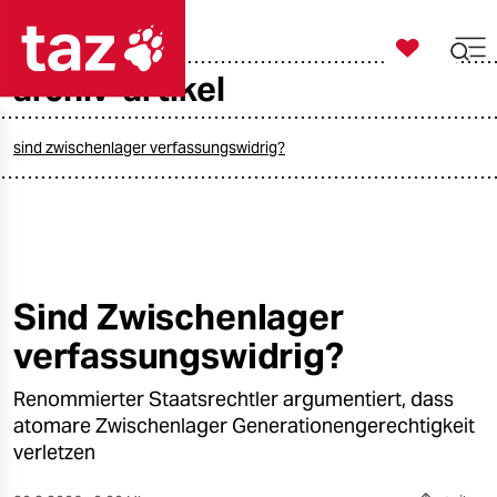

taz zahl ich
archiv-artikel

taz zahl ich
taz zahl ich
sind zwischenlager verfassungswidrig?
themen
politik
öko
Sind Zwischenlager
verfassungswidrig?
gesellschaft
Renommierter Staatsrechtler argumentiert, dass
kultur
atomare Zwischenlager Generationengerechtigkeit
sport
verletzen