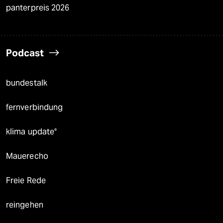
panterpreis 2026
Podcast
bundestalk
fernverbindung
klima update°
Mauerecho
Freie Rede
reingehen