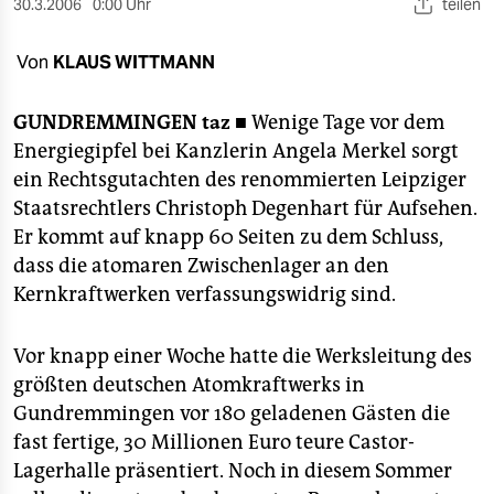
berlin
30.3.2006
0:00 Uhr
teilen
nord
Von
KLAUS WITTMANN
wahrheit
GUNDREMMINGEN
taz ■
Wenige Tage vor dem
verlag
Energiegipfel bei Kanzlerin Angela Merkel sorgt
ein Rechtsgutachten des renommierten Leipziger
verlag
Staatsrechtlers Christoph Degenhart für Aufsehen.
Er kommt auf knapp 60 Seiten zu dem Schluss,
veranstaltungen
dass die atomaren Zwischenlager an den
shop
Kernkraftwerken verfassungswidrig sind.
fragen & hilfe
Vor knapp einer Woche hatte die Werksleitung des
unterstützen
größten deutschen Atomkraftwerks in
abo
Gundremmingen vor 180 geladenen Gästen die
fast fertige, 30 Millionen Euro teure Castor-
genossenschaft
Lagerhalle präsentiert. Noch in diesem Sommer