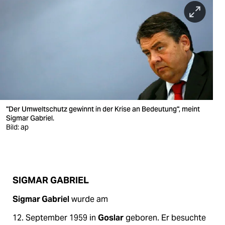
berlin
nord
wahrheit
verlag
verlag
veranstaltungen
"Der Umweltschutz gewinnt in der Krise an Bedeutung", meint
Sigmar Gabriel.
shop
Bild: ap
fragen & hilfe
unterstützen
SIGMAR GABRIEL
abo
Sigmar Gabriel
wurde am
genossenschaft
12. September 1959 in
Goslar
geboren. Er besuchte