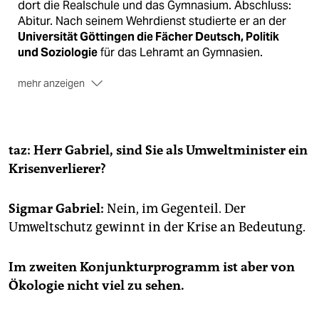
epaper login
dort die Realschule und das Gymnasium. Abschluss:
Abitur. Nach seinem Wehrdienst studierte er an der
Universität Göttingen die Fächer Deutsch, Politik
und Soziologie
für das Lehramt an Gymnasien.
mehr anzeigen
1977 trat er in die SPD ein, ab 1990 war er
Mitglied
des Niedersächsischen Landtags.
1994 wurde Gabriel Innenpolitischer Sprecher der
taz: Herr Gabriel, sind Sie als Umweltminister ein
SPD-Landtagsfraktion. Vier Jahre später ernannte ihn
Krisenverlierer?
die SPD-Fraktion im Landtag zu ihrem Vorsitzenden.
Ende 1999
wählte ihn der Landtag zum
Sigmar Gabriel:
Nein, im Gegenteil. Der
Ministerpräsidenten
des Landes Niedersachsen.
Umweltschutz gewinnt in der Krise an Bedeutung.
Nach der Niederlage der SPD bei den
Landtagswahlen 2003 ging Sigmar Gabriel für zwei
Jahre als
SPD-Fraktionschef
in die Opposition. 2005
Im zweiten Konjunkturprogramm ist aber von
wurde er zum
Bundesminister für Umwelt,
Ökologie nicht viel zu sehen.
Naturschutz und Reaktorsicherheit