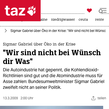

taz zahl ich
hitze
krieg in der ukraine
niedrigwasser
ceuta
rente

taz zahl ich
nd
Sigmar Gabriel über Öko in der Krise: "Wir sind nicht bei Wünsch 
taz zahl ich
themen
Sigmar Gabriel über Öko in der Krise
"Wir sind nicht bei Wünsch
politik
dir Was"
öko
Die Autoindustrie hat gepennt, die Kohlendioxid-
Richtlinien sind gut und die Atomindustrie muss für
gesellschaft
Asse zahlen: Bundesumweltminister Sigmar Gabriel
zweifelt nicht an seiner Politik.
kultur
sport
13.3.2009
2:00 Uhr
teilen