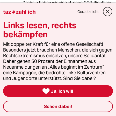
Deshalb haben wir eine strenge CO2-Richtlinie
in der EU durchgesetzt." Nur das "Niemand" am
taz
zahl ich
Gerade nicht

Anfang und das Wort "streng" im letzten Satz
sind leider falsch.
Links lesen, rechts
Übrigens was auch fehlt, ist dass die Banken
bekämpfen
u.a. Unternehmen bei ihrer "Rettung" viel zu
wenige Umweltauflagen als Bedingun
Mit doppelter Kraft für eine offene Gesellschaft!
bekommen haben.
Besonders jetzt brauchen Menschen, die sich gegen
Rechtsextremismus einsetzen, unsere Solidarität.
z.B. hätte man Banken verpflichten können, in
Daher gehen 50 Prozent der Einnahmen aus
die Geothermie zu investieren, die bishlang viel
Neuanmeldungen an „Alles beginnt im Zentrum“ –
zu sehr vernachlässigt wird; und in
eine Kampagne, die bedrohte linke Kulturzentren
Solaranlagen, zuerst auf Dächern in
und Jugendorte unterstützt. Sind Sie dabei?
Südeuropa, dann auch im Norden.

Ja, ich will
vic
V
Schon dabei!
04.04.2011
,
19:09 Uhr