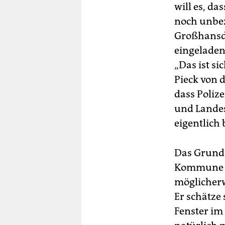
will es, d
noch unbez
Großhansdo
eingeladen
„Das ist si
Pieck von 
dass Poliz
und Landes
eigentlich
Das Grunds
Kommune vo
möglicherw
Er schätze
Fenster im 