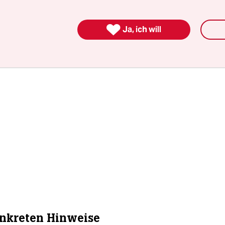

Ja, ich will
nkreten Hinweise