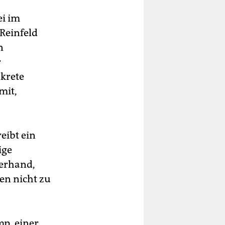
ei im
Reinfeld
n
r
nkrete
mit,
eibt ein
ige
berhand,
en nicht zu
mp, einer