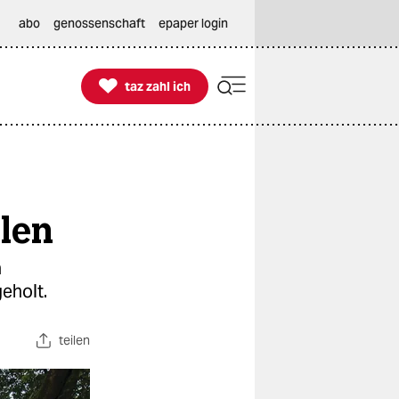
abo
genossenschaft
epaper login

taz zahl ich
taz zahl ich
llen
n
eholt.
teilen