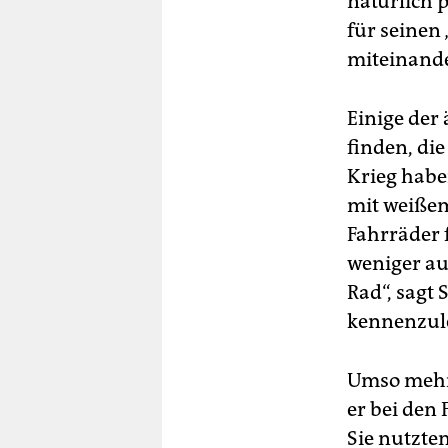
natürlich 
für seinen 
miteinander
Einige der
finden, di
Krieg habe
mit weiße
Fahrräder
weniger au
Rad“, sagt
kennenzule
Umso mehr 
er bei den
Sie nutzten