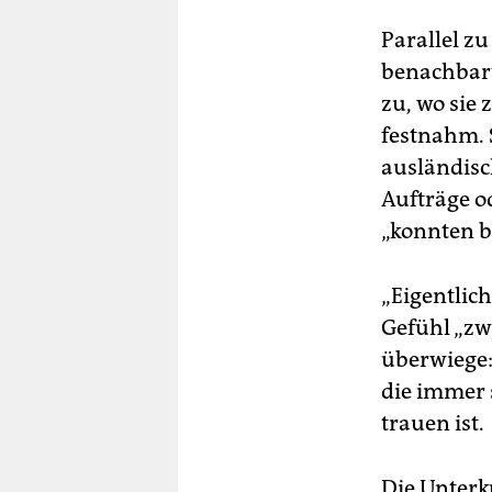
Parallel z
benachbart
zu, wo sie
festnahm. S
ausländisc
Aufträge o
„konnten bi
„Eigentlich
Gefühl „zw
überwiege:
die immer 
trauen ist.
Die Unterk