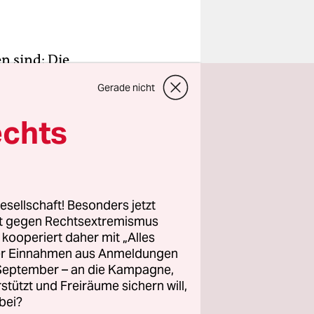
n sind: Die
gen worden.
Gerade nicht
en, wie
h drei Uhr
echts
ter junger
esellschaft! Besonders jetzt
rt gegen Rechtsextremismus
z kooperiert daher mit „Alles
llosem Ruf
ller Einnahmen aus Anmeldungen
tschaft
. September – an die Kampagne,
en Staates“
rstützt und Freiräume sichern will,
bei?
verüben.