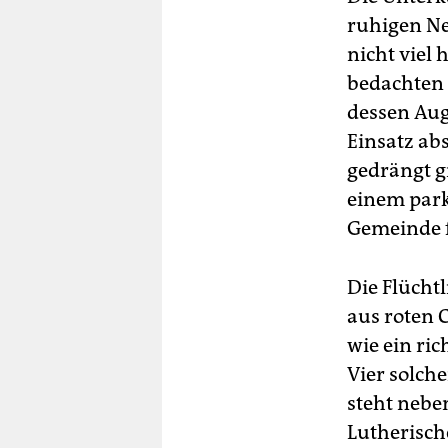
ruhigen Ne
nicht viel 
bedachten 
dessen Aug
Einsatz ab
gedrängt g
einem park
Gemeinde f
Die Flüchtl
aus roten 
wie ein ri
Vier solch
steht nebe
Lutherisch