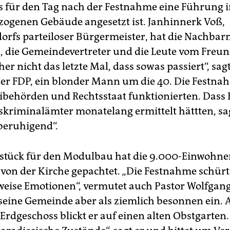
ass für den Tag nach der Festnahme eine Führung 
ogenen Gebäude angesetzt ist. Janhinnerk Voß,
rfs parteiloser Bürgermeister, hat die Nachbar
, die Gemeindevertreter und die Leute vom Freun
cher nicht das letzte Mal, dass sowas passiert“, sag
der FDP, ein blonder Mann um die 40. Die Festnah
eibehörden und Rechtsstaat funktionierten. Dass
kriminalämter monatelang ermittelt hättten, sagt
 beruhigend“.
tück für den Modulbau hat die 9.000-Einwohne
n der Kirche gepachtet. „Die Festnahme schürt
eise Emotionen“, vermutet auch Pastor Wolfgang
 seine Gemeinde aber als ziemlich besonnen ein.
Erdgeschoss blickt er auf einen alten Obstgarten.