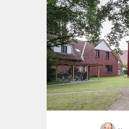
berlin
nord
wahrheit
verlag
verlag
veranstaltungen
shop
fragen & hilfe
unterstützen
abo
genossenschaft