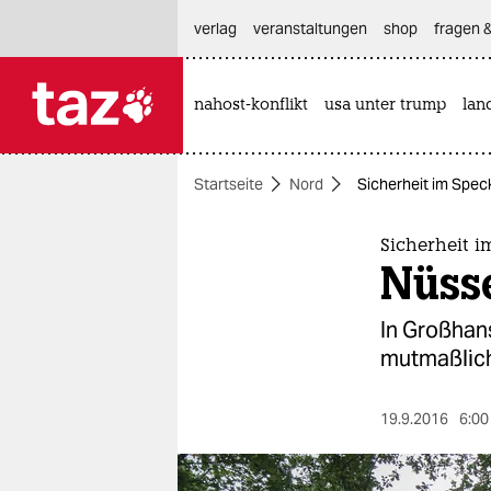
hautnavigation anspringen
hauptinhalt anspringen
footer anspringen
verlag
veranstaltungen
shop
fragen &
nahost-konflikt
usa unter trump
lan

taz zahl ich
taz zahl ich
Startseite
Nord
Sicherheit im Speck
themen
politik
Sicherheit i
Nüsse
öko
In Großhan
gesellschaft
mutmaßliche
kultur
19.9.2016
6:00
sport