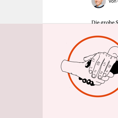
Von
epaper login
Die grobe S
Fenstersch
Wahrschein
man das au
in Großhan
nordöstlic
Ziel der O
Mann“, wie
Großhansdo
sitzt seit
wirft ihm 
(IS) nach 