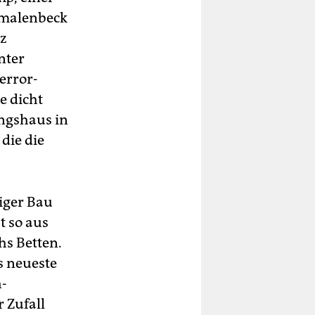
hmalenbeck
tz
nter
error-
e dicht
ingshaus in
die die
miger Bau
t so aus
hs Betten.
s neueste
h-
 Zufall