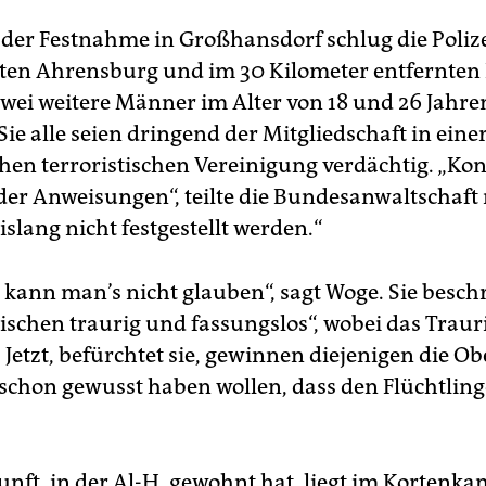
u der Festnahme in Großhansdorf schlug die Poliz
en Ahrensburg und im 30 Kilometer entfernten 
 zwei weitere Männer im Alter von 18 und 26 Jahre
ie alle seien dringend der Mitgliedschaft in eine
hen terroristischen Vereinigung verdächtig. „Ko
der Anweisungen“, teilte die Bundesanwaltschaft 
slang nicht festgestellt werden.“
 kann man’s nicht glauben“, sagt Woge. Sie beschr
ischen traurig und fassungslos“, wobei das Traur
 Jetzt, befürchtet sie, gewinnen diejenigen die O
schon gewusst haben wollen, dass den Flüchtling
unft, in der Al-H. gewohnt hat, liegt im Kortenka