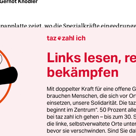
Gernot Knödler
panplatte zeigt, wo die Spezialkräfte eingedrunge
eibe im Erdgeschoss, ganz rechts, ist eingeschla
taz
zahl ich

lich haben sie eine Gasgranate hinterher geworf
s dem Kino kennt – das Ganze morgens kurz nac
Links lesen, r
sdorf, Schleswig-Holstein, gleich an Hamburgs
bekämpfen
her Stadtgrenze.
peration vor Morgengrauen: Mahir Al-H., ein „net
Mit doppelter Kraft für eine offene G
brauchen Menschen, die sich vor O
 Angelika Woge vom Freundeskreis Flüchtlinge
einsetzen, unsere Solidarität. Die ta
rf beschreibt. Der 17-Jährige mit bis dahin tade
beginnt im Zentrum“. 50 Prozent a
 Mittwoch in Untersuchungshaft. Die Bundesanwal
bei taz zahl ich gehen – bis zum 30
vor, er sei im November im Auftrag des „Islamisch
die linke, selbstverwaltete Orte unte
bevor sie verschwinden. Sind Sie da
Deutschland gekommen, um Terroranschläge zu 