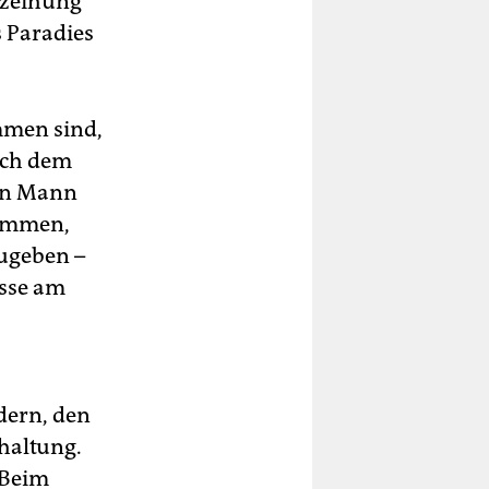
erzeihung
s Paradies
mmen sind,
Nach dem
ein Mann
nommen,
ugeben –
esse am
dern, den
haltung.
 Beim