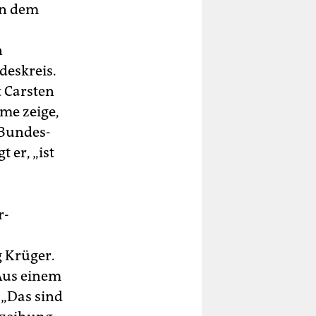
in dem
n
deskreis.
t Carsten
me zeige,
 Bundes-
 er, „ist
r-
 Krüger.
 Aus einem
 „Das sind