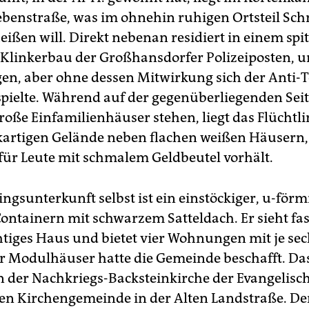
benstraße, was im ohnehin ruhigen Ortsteil Sc
heißen will. Direkt nebenan residiert in einem spi
Klinkerbau der Großhansdorfer Polizeiposten, u
en, aber ohne dessen Mitwirkung sich der Anti-T
spielte. Während auf der gegenüberliegenden Seit
roße Einfamilienhäuser stehen, liegt das Flüchtl
artigen Gelände neben flachen weißen Häusern, 
ür Leute mit schmalem Geldbeutel vorhält.
ingsunterkunft selbst ist ein einstöckiger, u-för
Containern mit schwarzem Satteldach. Er sieht fas
chtiges Haus und bietet vier Wohnungen mit je sec
er Modulhäuser hatte die Gemeinde beschafft. Da
n der Nachkriegs-Backsteinkirche der Evangelisc
en Kirchengemeinde in der Alten Landstraße. Der