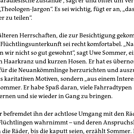
paradiesische Zustände“, sagt er und bittet um V
„Theologen-Jargon“. Es sei wichtig, fügt er an, „da
 zu teilen“.
 älteren Herrschaften, die zur Besichtigung geko
e Flüchtlingsunterkunft sei recht komfortabel. „
n wir nicht so gut gewohnt“, sagt Uwe Sommer, 
m Haarkranz und kurzen Hosen. Er hat es über
 für die Neuankömmlinge herzurichten und ausz
s karitativen Motiven, sondern „aus einem Inter
 Sommer. Er habe Spaß daran, viele Fahrradtypen
rnen und sie wieder in Gang zu bringen.
befremdet ihn der achtlose Umgang mit den Rä
 Flüchtlingen wahrnimmt – und deren Anspruchs
 die Räder, bis die kaputt seien, erzählt Sommer.