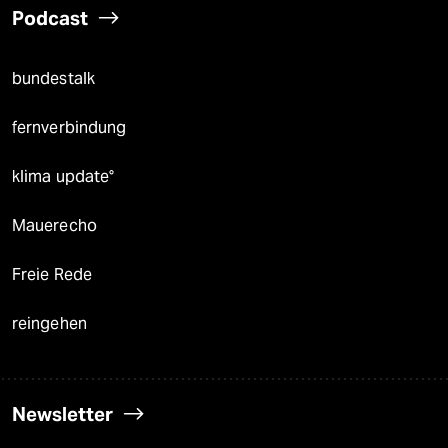
Podcast
bundestalk
fernverbindung
klima update°
Mauerecho
Freie Rede
reingehen
Newsletter