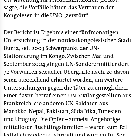
epaper login
sagte, die Vorfälle hätten das Vertrauen der
Kongolesen in die UNO „zerstört“.
Der Bericht ist Ergebnis einer fünfmonatigen
Untersuchung in der nordostkongolesischen Stadt
Bunia, seit 2003 Schwerpunkt der UN-
Stationierung im Kongo. Zwischen Mai und
September 2004 gingen UN-Sonderermittler dort
72 Vorwürfen sexueller Übergriffe nach. 20 davon
seien ausreichend erhärtet worden, um weitere
Untersuchungen gegen die Täter zu ermöglichen.
Einer davon betraf einen UN-Zivilangestellten aus
Frankreich, die anderen UN-Soldaten aus
Marokko, Nepal, Pakistan, Südafrika, Tunesien
und Uruguay. Die Opfer – zumeist Angehörige
mittelloser Flüchtlingsfamilien – waren zum Teil
lediglich 13 oder 14 Jahre alt und wurden für Sex