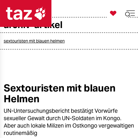

taz zahl ich
archiv-artikel

taz zahl ich
taz zahl ich
sextouristen mit blauen helmen
themen
politik
öko
Sextouristen mit blauen
Helmen
gesellschaft
UN-Untersuchungsbericht bestätigt Vorwürfe
kultur
sexueller Gewalt durch UN-Soldaten im Kongo.
sport
Aber auch lokale Milizen im Ostkongo vergewaltigen
routinemäßig