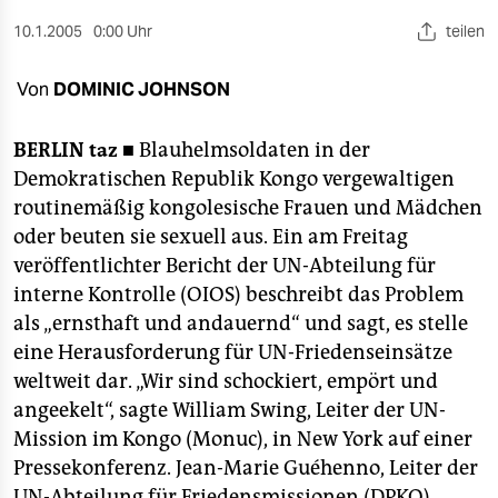
berlin
10.1.2005
0:00 Uhr
teilen
nord
Von
DOMINIC JOHNSON
wahrheit
verlag
BERLIN
taz ■
Blauhelmsoldaten in der
Demokratischen Republik Kongo vergewaltigen
verlag
routinemäßig kongolesische Frauen und Mädchen
oder beuten sie sexuell aus. Ein am Freitag
veranstaltungen
veröffentlichter Bericht der UN-Abteilung für
shop
interne Kontrolle (OIOS) beschreibt das Problem
als „ernsthaft und andauernd“ und sagt, es stelle
fragen & hilfe
eine Herausforderung für UN-Friedenseinsätze
unterstützen
weltweit dar. „Wir sind schockiert, empört und
angeekelt“, sagte William Swing, Leiter der UN-
abo
Mission im Kongo (Monuc), in New York auf einer
genossenschaft
Pressekonferenz. Jean-Marie Guéhenno, Leiter der
UN-Abteilung für Friedensmissionen (DPKO),