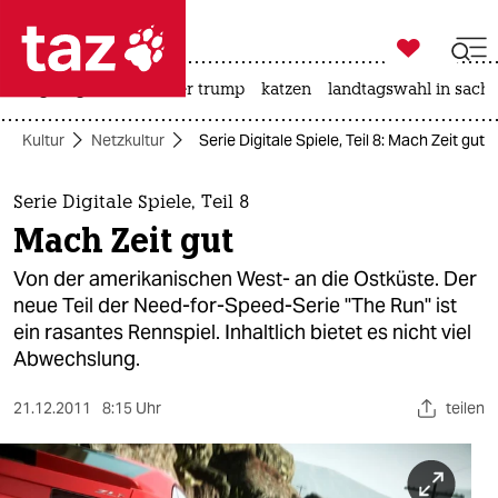

taz zahl ich
bergsteigen
usa unter trump
katzen
landtagswahl in sachs

taz zahl ich
Kultur
Netzkultur
Serie Digitale Spiele, Teil 8: Mach Zeit gut
taz zahl ich
themen
Serie Digitale Spiele, Teil 8
Mach Zeit gut
politik
Von der amerikanischen West- an die Ostküste. Der
öko
neue Teil der Need-for-Speed-Serie "The Run" ist
ein rasantes Rennspiel. Inhaltlich bietet es nicht viel
gesellschaft
Abwechslung.
kultur
21.12.2011
8:15 Uhr
teilen
sport