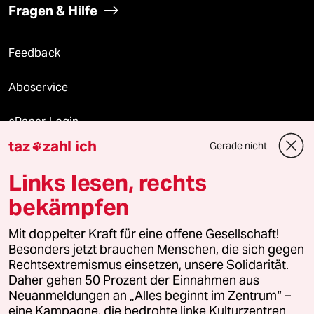
Fragen & Hilfe
Feedback
Aboservice
ePaper Login
taz
zahl ich
Gerade nicht

Downloads für Abonnierende
Links lesen, rechts
bekämpfen
© 2026 taz Verlags und Vertriebs GmbH
Alle Rechte vorbehalten. Bei rechtlichen Fragen oder für Genehmigungen
Mit doppelter Kraft für eine offene Gesellschaft!
wenden Sie sich bitte an
lizenzen@taz.de
Besonders jetzt brauchen Menschen, die sich gegen
Rechtsextremismus einsetzen, unsere Solidarität.
Daher gehen 50 Prozent der Einnahmen aus
Feedback
Redaktionsstatut
Kommune-Richtlinien
KI-
Neuanmeldungen an „Alles beginnt im Zentrum“ –
eine Kampagne, die bedrohte linke Kulturzentren