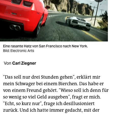
berlin
nord
wahrheit
verlag
verlag
Eine rasante Hatz von San Francisco nach New York.
Bild: Electronic Arts
veranstaltungen
Von
Carl Ziegner
shop
fragen & hilfe
"Das soll nur drei Stunden gehen", erklärt mir
mein Schwager bei einem Bierchen. Das habe er
unterstützen
von einem Freund gehört. "Wieso soll ich denn für
abo
so wenig so viel Geld ausgeben", fragt er mich.
"Echt, so kurz nur", frage ich desillusioniert
genossenschaft
zurück. Und ich hatte immer gedacht, mit der