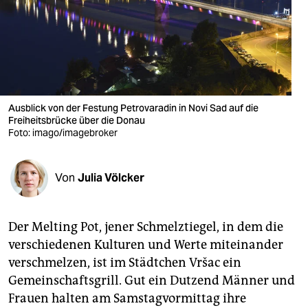
berlin
nord
wahrheit
verlag
Ausblick von der Festung Petrovaradin in Novi Sad auf die
Freiheitsbrücke über die Donau
verlag
Foto: imago/imagebroker
veranstaltungen
shop
Von
Julia Völcker
fragen & hilfe
Der Melting Pot, jener Schmelztiegel, in dem die
unterstützen
verschiedenen Kulturen und Werte miteinander
abo
verschmelzen, ist im Städtchen Vršac ein
Gemeinschaftsgrill. Gut ein Dutzend Männer und
genossenschaft
Frauen halten am Samstagvormittag ihre