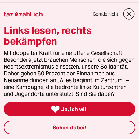
taz
zahl ich
Gerade nicht

0 Kommentare
Links lesen, rechts
bekämpfen
einloggen
Mit doppelter Kraft für eine offene Gesellschaft!
Die Kommentarfunktion unter diesem Artikel ist
Besonders jetzt brauchen Menschen, die sich gegen
geschlossen.
Rechtsextremismus einsetzen, unsere Solidarität.
Wir öffnen die Kommentarspalte bei ausgewählten
Daher gehen 50 Prozent der Einnahmen aus
Artikeln für etwa drei Tage –
hier sind sie zu finden
.
Neuanmeldungen an „Alles beginnt im Zentrum“ –
eine Kampagne, die bedrohte linke Kulturzentren
und Jugendorte unterstützt. Sind Sie dabei?
meistkommentiert

Ja, ich will
1
Krise der Demokratie
Schon dabei!
AfD-Wählen als Triebabfuhr