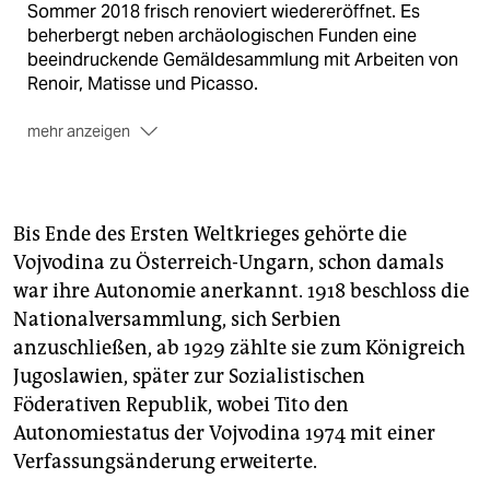
Sommer 2018 frisch renoviert wiedereröffnet. Es
beherbergt neben archäologischen Funden eine
beeindruckende Gemäldesammlung mit Arbeiten von
Renoir, Matisse und Picasso.
mehr anzeigen
www.narodnimuzej.rs
Strohkunst
In Donji Tavankut, 17 Kilometer
südwestlich von Subotica, falten und kleben die
Bis Ende des Ersten Weltkrieges gehörte die
Bewohnerinnen der kroatischen Minderheit Bilder aus
Vojvodina zu Österreich-Ungarn, schon damals
Stroh. Sie zeigen das ländlichen Leben in
war ihre Autonomie anerkannt. 1918 beschloss die
Bauernhäusern, Blumen und Landschaften. Letztes
Jahr fand ein internationaler Strohkunstkongress
Nationalversammlung, sich Serbien
statt. In der örtlichen Galerie können die Werke
anzuschließen, ab 1929 zählte sie zum Königreich
besichtigt werden. M. Oreškovića 3, Donji Tavankut,
Jugoslawien, später zur Sozialistischen
www.matijagubec.org.rs
Föderativen Republik, wobei Tito den
Wein trinken
Zu den erlesenen Sorten der
Autonomiestatus der Vojvodina 1974 mit einer
Weinkellerei Vinik an der Weinstraße von Vršac
Verfassungsänderung erweiterte.
gehören der weiße und rote Vržole-Wein sowie der