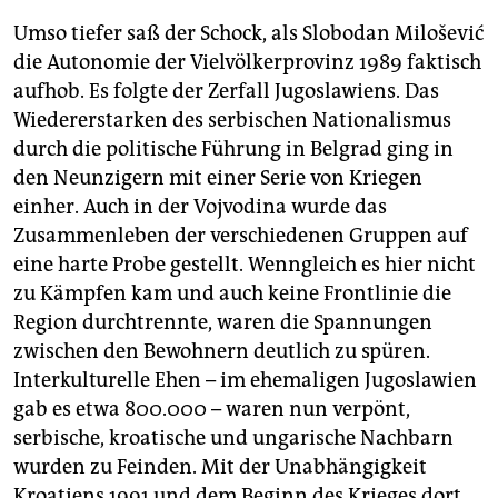
rote Vržole Bermetto. Begünstigt durch den
Umso tiefer saß der Schock, als Slobodan Milošević
Sandboden, das mäßige kontinentale Klima und
hochwertige Rebsorten werden in der Region sehr
die Autonomie der Vielvölkerprovinz 1989 faktisch
milde Weine gewonnen. In der Weinstube der Familie
aufhob. Es folgte der Zerfall Jugoslawiens. Das
Vinik können sie zu Frischkäsebällchen und Gulasch
Wiedererstarken des serbischen Nationalismus
bei einer Probe verkostet werden. Novosadska 1,
durch die politische Führung in Belgrad ging in
Vršac,
www.dobrovino.com
den Neunzigern mit einer Serie von Kriegen
Unterstützt wurde die Teilnahme an der Reise von der
einher. Auch in der Vojvodina wurde das
Nationalen Tourismusorganisation Serbien
.
Zusammenleben der verschiedenen Gruppen auf
eine harte Probe gestellt. Wenngleich es hier nicht
zu Kämpfen kam und auch keine Frontlinie die
Region durchtrennte, waren die Spannungen
zwischen den Bewohnern deutlich zu spüren.
Interkulturelle Ehen – im ehemaligen Jugoslawien
gab es etwa 800.000 – waren nun verpönt,
serbische, kroatische und ungarische Nachbarn
wurden zu Feinden. Mit der Unabhängigkeit
Kroatiens 1991 und dem Beginn des Krieges dort