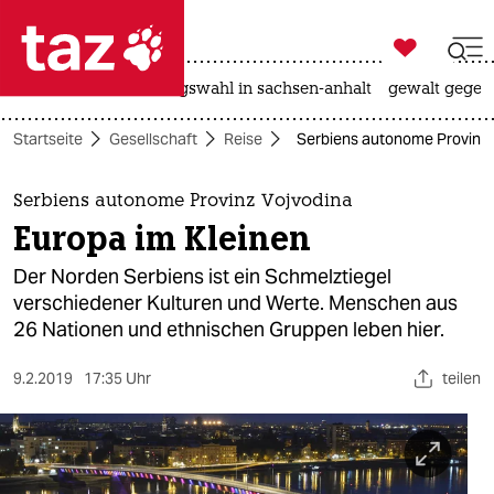

taz zahl ich
hitze
surfen
landtagswahl in sachsen-anhalt
gewalt gegen

taz zahl ich
Startseite
Gesellschaft
Reise
Serbiens autonome Provinz V
taz zahl ich
themen
Serbiens autonome Provinz Vojvodina
Europa im Kleinen
politik
Der Norden Serbiens ist ein Schmelztiegel
öko
verschiedener Kulturen und Werte. Menschen aus
26 Nationen und ethnischen Gruppen leben hier.
gesellschaft
9.2.2019
17:35 Uhr
teilen
kultur
sport