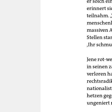
er solch e
erinnert si
teilnahm. 
menschenle
massiven A
Stellen sta
,Ihr schmu
Jene rot-we
in seinen 
verloren ha
rechtsradi
nationalis
hetzen ge
ungeniert 