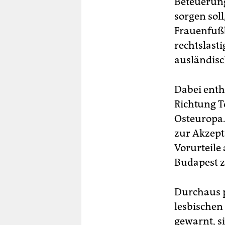
Beteuerunge
sorgen soll
Frauenfußb
rechtslast
ausländisc
Dabei enth
Richtung T
Osteuropa.
zur Akzep
Vorurteile 
Budapest z
Durchaus p
lesbischen
gewarnt, s