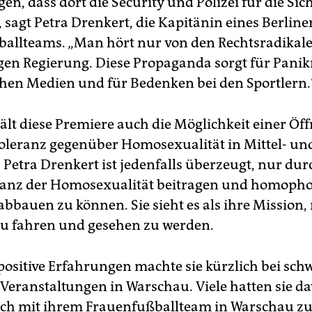
n, dass dort die Security und Polizei für die Sic
, sagt Petra Drenkert, die Kapitänin eines Berline
allteams. „Man hört nur von den Rechtsradikale
igen Regierung. Diese Propaganda sorgt für Pani
hen Medien und für Bedenken bei den Sportlern.
ält diese Premiere auch die Möglichkeit einer Öf
oleranz gegenüber Homosexualität in Mittel- un
 Petra Drenkert ist jedenfalls überzeugt, nur du
tanz der Homosexualität beitragen und homoph
abbauen zu können. Sie sieht es als ihre Mission,
u fahren und gesehen zu werden.
ositive Erfahrungen machte sie kürzlich bei sch
 Veranstaltungen in Warschau. Viele hatten sie d
ich mit ihrem Frauenfußballteam in Warschau zu 