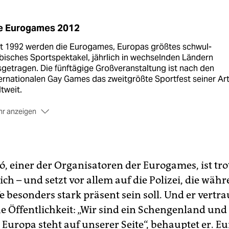
e Eurogames 2012
it 1992 werden die Eurogames, Europas größtes schwul-
bisches Sportspektakel, jährlich in wechselnden Ländern
getragen. Die fünftägige Großveranstaltung ist nach den
ernationalen Gay Games das zweitgrößte Sportfest seiner Ar
tweit.
r anzeigen
ter Veranstaltungsort war Den Haag in den Niederlanden,
als traten 300 Athleten in vier Sportarten - Badminton, Fußb
leyball und Basketball - gegeneinander an.
arn ist 2012 das erste osteuropäische Land, in dem die Spie
 einer der Organisatoren der Eurogames, ist tro
ttfinden. 3.000 SportlerInnen treten in 18 Sportarten
ich – und setzt vor allem auf die Polizei, die wäh
geneinander an.
besonders stark präsent sein soll. Und er vertrau
e Öffentlichkeit: „Wir sind ein Schengenland und
, Europa steht auf unserer Seite“, behauptet er. E