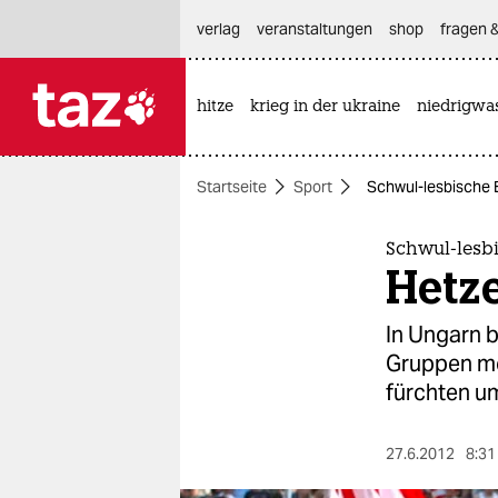
hautnavigation anspringen
hauptinhalt anspringen
footer anspringen
verlag
veranstaltungen
shop
fragen &
hitze
krieg in der ukraine
niedrigwa

taz zahl ich
taz zahl ich
Startseite
Sport
Schwul-lesbische 
themen
politik
Schwul-lesb
Hetze
öko
In Ungarn 
gesellschaft
Gruppen mo
fürchten um
kultur
sport
27.6.2012
8:31