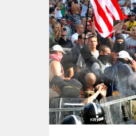
berlin
nord
wahrheit
verlag
verlag
veranstaltungen
shop
fragen & hilfe
unterstützen
abo
genossenschaft