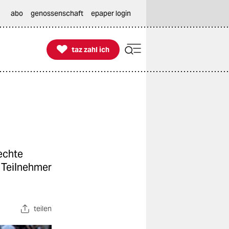
abo
genossenschaft
epaper login

taz zahl ich
taz zahl ich
echte
 Teilnehmer
teilen