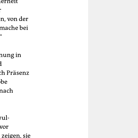
herheit
r
n, von der
kmache bei
“
fnung in
d
rch Präsenz
obe
 nach
wul-
avor
zeigen, sie