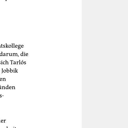
tskollege
 darum, die
ich Tarlós
 Jobbik
hen
ründen
s-
ler