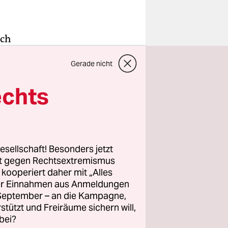
och
opas
Gerade nicht
den zu
echts
et Day,
– und auch
esellschaft! Besonders jetzt
rt gegen Rechtsextremismus
z kooperiert daher mit „Alles
ller Einnahmen aus Anmeldungen
n der
. September – an die Kampagne,
 ihre
rstützt und Freiräume sichern will,
u machen.
bei?