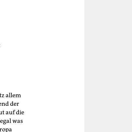
t
all,
le
tz allem
rend der
t auf die
 egal was
uropa