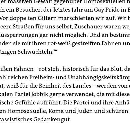
iner massiven Gewalt gegenüber Homosexuellen b
ch ein Besucher, der letztes Jahr am Gay Pride in
„Vor doppelten Gittern marschierten wir auf. Wir 
ere Straßen für uns selbst, Zuschauer waren we
ussperrungen gar nicht möglich. Und an besti
nden sie mit ihren rot-weiß gestreiften Fahnen un
tzigen Schwuchteln.‘“
ißen Fahnen – rot steht historisch für das Blut, 
zahlreichen Freiheits- und Unabhängigskeitskäm
t, weiß für die Reinheit des Landes – werden von 
kalen Partei Jobbik gerne verwendet, die mit dies
tische Gefühle aufrührt. Die Partei und ihre Anh
gen Homosexuelle, Roma und Juden und schüren 
rassistisches Gedankengut.