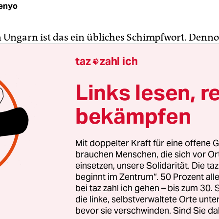
enyo
n Ungarn ist das ein übliches Schimpfwort. Denn
n sich die Organisatoren der 14. Eurogames, Eur
taz
zahl ich

ortereignis für Lesben und Schwule, die heute
n Spiele 2012 ausgerechnet in Budapest stattfin
Links lesen, r
bekämpfen
etzten Jahr beim Gay Pride, dem Christopher Stre
ophobe Gruppierungen ihrem Hass freien Lauf 
Mit doppelter Kraft für eine offene G
ahr ist die Situation nicht viel besser geworden:
brauchen Menschen, die sich vor O
kale Webseiten wie Deres.tv hetzten gegen die
einsetzen, unsere Solidarität. Die ta
beginnt im Zentrum“. 50 Prozent a
llympiade“ indem sie die Liste der Organisatore
bei taz zahl ich gehen – bis zum 30
nebst deren Facebook-Fotos veröffentlichten und
die linke, selbstverwaltete Orte unte
 dazu aufforderten, Jagd auf die „Abweichler“ z
bevor sie verschwinden. Sind Sie da