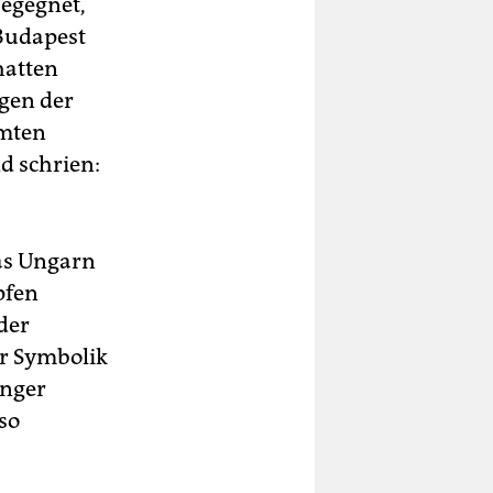
egegnet,
 Budapest
hatten
gen der
mmten
d schrien:
das Ungarn
pfen
der
er Symbolik
änger
so