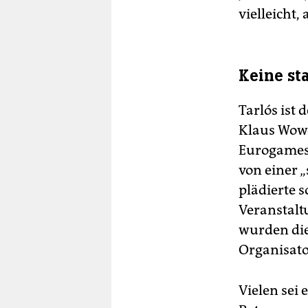
vielleicht,
Keine st
Tarlós ist
Klaus Wowe
Eurogames 
von einer 
plädierte 
Veranstalt
wurden die
Organisato
Vielen sei 