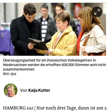
berlin
nord
wahrheit
verlag
verlag
veranstaltungen
Überzeugungsarbeit für ein (hessisches) Volksbegehren: In
shop
Niedersachsen werden die erhofften 608.000 Stimmen wohl nicht
zusammenkommen
fragen & hilfe
Bild: dpa
unterstützen
Von
Kaija Kutter
abo
genossenschaft
HAMBURG
taz
| Nur noch drei Tage, dann ist am 2.