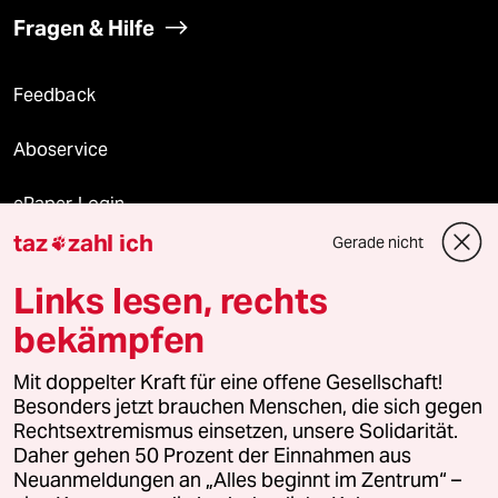
Fragen & Hilfe
Feedback
Aboservice
ePaper Login
taz
zahl ich
Gerade nicht

Downloads für Abonnierende
Links lesen, rechts
bekämpfen
© 2026 taz Verlags und Vertriebs GmbH
Alle Rechte vorbehalten. Bei rechtlichen Fragen oder für Genehmigungen
Mit doppelter Kraft für eine offene Gesellschaft!
wenden Sie sich bitte an
lizenzen@taz.de
Besonders jetzt brauchen Menschen, die sich gegen
Rechtsextremismus einsetzen, unsere Solidarität.
Daher gehen 50 Prozent der Einnahmen aus
Feedback
Redaktionsstatut
Kommune-Richtlinien
KI-
Neuanmeldungen an „Alles beginnt im Zentrum“ –