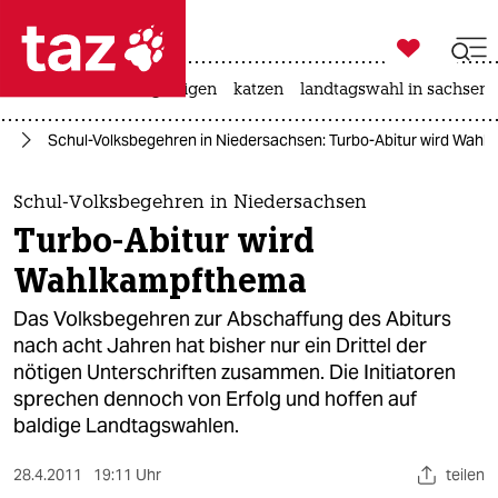

taz zahl ich
ceuta
hitze
bergsteigen
katzen
landtagswahl in sachsen-

taz zahl ich
rd
Schul-Volksbegehren in Niedersachsen: Turbo-Abitur wird Wah
taz zahl ich
themen
Schul-Volksbegehren in Niedersachsen
Turbo-Abitur wird
politik
Wahlkampfthema
öko
Das Volksbegehren zur Abschaffung des Abiturs
nach acht Jahren hat bisher nur ein Drittel der
gesellschaft
nötigen Unterschriften zusammen. Die Initiatoren
sprechen dennoch von Erfolg und hoffen auf
kultur
baldige Landtagswahlen.
sport
28.4.2011
19:11 Uhr
teilen