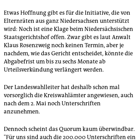
haben Schüler 13 Jahre Zeit.
Etwas Hoffnung gibt es für die Initiative, die von
In Bremen
bieten die sieben Gymnasien das G8 an.
Elternräten aus ganz Niedersachsen unterstützt
Die Oberschulen bieten das G9 an, können auf Antrag
wird: Noch ist eine Klage beim Niedersächsischen
aber auch verkürzen.
Staatsgerichtshof offen. Zwar gibt es laut Anwalt
Volksbegehren
: In Niedersachsen gab es bisher
Klaus Rosenzweig noch keinen Termin, aber je
sieben Volksbegehren, unter anderem gegen die
nachdem, wie das Gericht entscheidet, könnte die
Rechtschreibreform. Mit 639.219 gültigen
Abgabefrist um bis zu sechs Monate ab
Unterschriften war nur das Kita-Volksbegehren von
2001 erfolgreich.
Urteilsverkündung verlängert werden.
Der Landeswahlleiter hat deshalb schon mal
vorsorglich die Kreiswahlämter angewiesen, auch
nach dem 2. Mai noch Unterschriften
anzunehmen.
Dennoch scheint das Quorum kaum überwindbar.
"Für uns sind auch die 200.000 Unterschriften ein