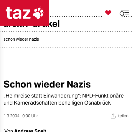

taz zahl ich
archiv-artikel

taz zahl ich
taz zahl ich
schon wieder nazis
themen
politik
öko
Schon wieder Nazis
gesellschaft
„Heimreise statt Einwanderung“: NPD-Funktionäre
und Kameradschaften behelligen Osnabrück
kultur
1.3.2004
0:00 Uhr
teilen
sport
Von
Andreas Speit