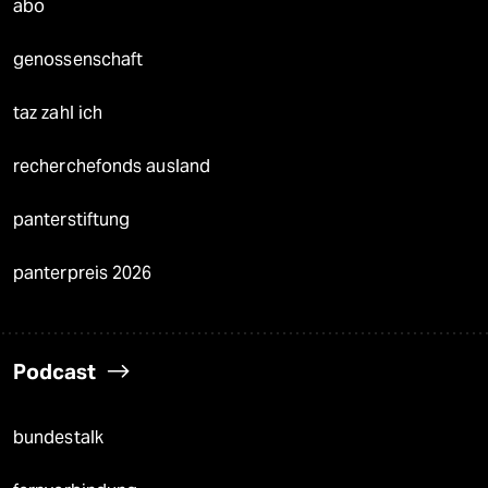
abo
genossenschaft
taz zahl ich
recherchefonds ausland
panterstiftung
panterpreis 2026
Podcast
bundestalk