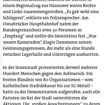
epaper login
einem Regionalzug aus Hannover waren Rechte
und Linke zusammengestoßen. „Es gab wohl eine
Schlägerei“, erklärte ein Polizeisprecher. Am
Osnabrücker Hauptbahnhof nahm der
Bundesgrenzschutz etwa 30 Personen in
„Empfang“ und stellte die Identitäten fest. „Nur
unsere Kameraden“, klagte Dammann seinen
Gesinnungsgenossen, die mehr als eine Stunde
zwischen Lagerhalle und Güterzügen ausharrten.
In der Innenstadt protestierten derweil mehrere
Hundert Menschen gegen den Aufmarsch: Ein
breites Bündnis von 80 Organisationen – vom
Katholischen Stadtdekanat bis zur IG-Metall –
hatte zu der Demonstration aufgerufen; auch alle
Parteien im Rat der Stadt unterstützten die
Aktionen. Die „großen Ausschreitungen“, zu deren