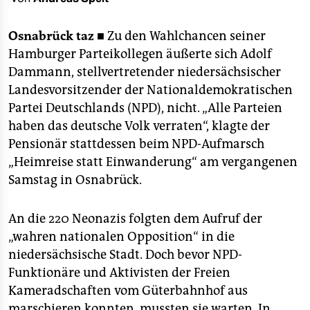
berlin
nord
Osnabrück
taz ■
Zu den Wahlchancen seiner
Hamburger Parteikollegen äußerte sich Adolf
wahrheit
Dammann, stellvertretender niedersächsischer
Landesvorsitzender der Nationaldemokratischen
verlag
Partei Deutschlands (NPD), nicht. „Alle Parteien
verlag
haben das deutsche Volk verraten“, klagte der
Pensionär stattdessen beim NPD-Aufmarsch
veranstaltungen
„Heimreise statt Einwanderung“ am vergangenen
shop
Samstag in Osnabrück.
fragen & hilfe
An die 220 Neonazis folgten dem Aufruf der
unterstützen
„wahren nationalen Opposition“ in die
niedersächsische Stadt. Doch bevor NPD-
abo
Funktionäre und Aktivisten der Freien
genossenschaft
Kameradschaften vom Güterbahnhof aus
marschieren konnten, mussten sie warten. In