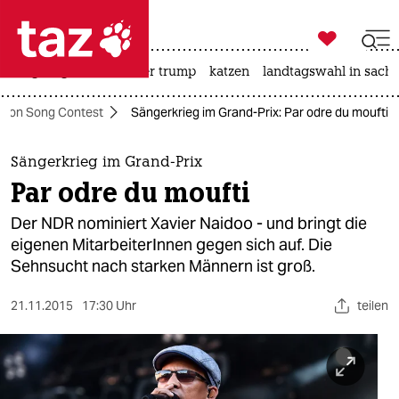

taz zahl ich
bergsteigen
usa unter trump
katzen
landtagswahl in sachs

taz zahl ich
ision Song Contest
Sängerkrieg im Grand-Prix: Par odre du moufti
taz zahl ich
themen
Sängerkrieg im Grand-Prix
Par odre du moufti
politik
Der NDR nominiert Xavier Naidoo - und bringt die
öko
eigenen MitarbeiterInnen gegen sich auf. Die
Sehnsucht nach starken Männern ist groß.
gesellschaft
21.11.2015
17:30 Uhr
teilen
kultur
sport