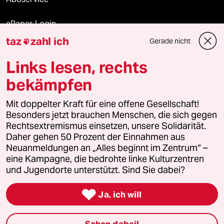
ePaper Login
taz
zahl ich
Gerade nicht

Downloads für Abonnierende
Links lesen, rechts
bekämpfen
© 2026 taz Verlags und Vertriebs GmbH
Alle Rechte vorbehalten. Bei rechtlichen Fragen oder für Genehmigungen
Mit doppelter Kraft für eine offene Gesellschaft!
wenden Sie sich bitte an
lizenzen@taz.de
Besonders jetzt brauchen Menschen, die sich gegen
Rechtsextremismus einsetzen, unsere Solidarität.
Daher gehen 50 Prozent der Einnahmen aus
Feedback
Redaktionsstatut
Kommune-Richtlinien
KI-
Neuanmeldungen an „Alles beginnt im Zentrum“ –
eine Kampagne, die bedrohte linke Kulturzentren
Leitlinie
Informant
Datenschutz
Impressum
AGB
und Jugendorte unterstützt. Sind Sie dabei?
Seitenwende
Einwilligungen widerrufen (Ads)

Ja, ich will