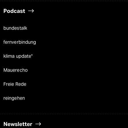
Podcast
bundestalk
fernverbindung
klima update°
Mauerecho
Freie Rede
reingehen
Newsletter