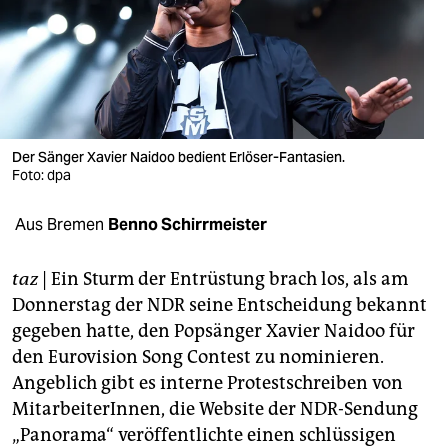
berlin
nord
wahrheit
verlag
Der Sänger Xavier Naidoo bedient Erlöser-Fantasien.
verlag
Foto: dpa
veranstaltungen
Aus Bremen
Benno Schirrmeister
shop
taz
| Ein Sturm der Entrüstung brach los, als am
fragen & hilfe
Donnerstag der NDR seine Entscheidung bekannt
gegeben hatte, den Popsänger Xavier Naidoo für
unterstützen
den Eurovision Song Contest zu nominieren.
abo
Angeblich gibt es interne Protestschreiben von
MitarbeiterInnen, die Website der NDR-Sendung
genossenschaft
„Panorama“ veröffentlichte einen schlüssigen