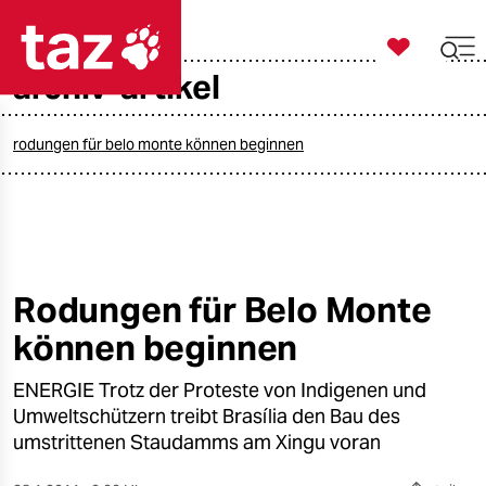

taz zahl ich
archiv-artikel

taz zahl ich
taz zahl ich
rodungen für belo monte können beginnen
themen
politik
öko
Rodungen für Belo Monte
können beginnen
gesellschaft
ENERGIE Trotz der Proteste von Indigenen und
kultur
Umweltschützern treibt Brasília den Bau des
sport
umstrittenen Staudamms am Xingu voran