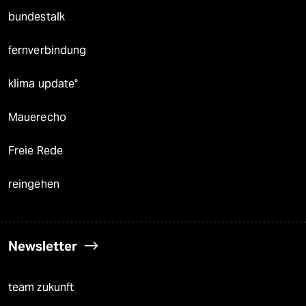
bundestalk
fernverbindung
klima update°
Mauerecho
Freie Rede
reingehen
Newsletter
team zukunft