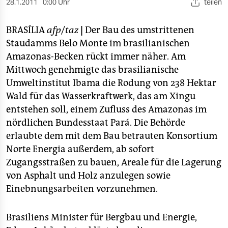
berlin
28.1.2011
0:00 Uhr
teilen
nord
BRASÍLIA
afp
/
taz
|
Der Bau des umstrittenen
Staudamms Belo Monte im brasilianischen
wahrheit
Amazonas-Becken rückt immer näher. Am
verlag
Mittwoch genehmigte das brasilianische
Umweltinstitut Ibama die Rodung von 238 Hektar
verlag
Wald für das Wasserkraftwerk, das am Xingu
entstehen soll, einem Zufluss des Amazonas im
veranstaltungen
nördlichen Bundesstaat Pará. Die Behörde
shop
erlaubte dem mit dem Bau betrauten Konsortium
Norte Energia außerdem, ab sofort
fragen & hilfe
Zugangsstraßen zu bauen, Areale für die Lagerung
unterstützen
von Asphalt und Holz anzulegen sowie
Einebnungsarbeiten vorzunehmen.
abo
genossenschaft
Brasiliens Minister für Bergbau und Energie,