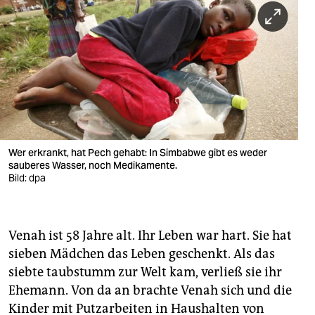
berlin
nord
wahrheit
verlag
verlag
veranstaltungen
Wer erkrankt, hat Pech gehabt: In Simbabwe gibt es weder
sauberes Wasser, noch Medikamente.
shop
Bild: dpa
fragen & hilfe
unterstützen
Venah ist 58 Jahre alt. Ihr Leben war hart. Sie hat
sieben Mädchen das Leben geschenkt. Als das
abo
siebte taubstumm zur Welt kam, verließ sie ihr
Ehemann. Von da an brachte Venah sich und die
genossenschaft
Kinder mit Putzarbeiten in Haushalten von