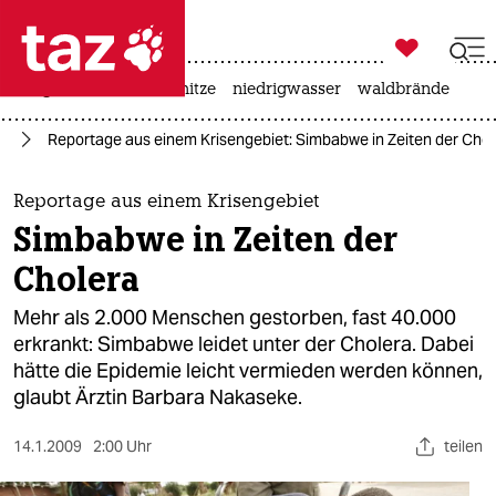

taz zahl ich
krieg in der ukraine
hitze
niedrigwasser
waldbrände

taz zahl ich
ka
Reportage aus einem Krisengebiet: Simbabwe in Zeiten der Chol
taz zahl ich
themen
Reportage aus einem Krisengebiet
Simbabwe in Zeiten der
politik
Cholera
öko
Mehr als 2.000 Menschen gestorben, fast 40.000
erkrankt: Simbabwe leidet unter der Cholera. Dabei
gesellschaft
hätte die Epidemie leicht vermieden werden können,
glaubt Ärztin Barbara Nakaseke.
kultur
sport
14.1.2009
2:00 Uhr
teilen