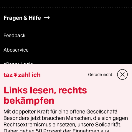
Fragen & Hilfe
Feedback
Aboservice
ePaper Login
taz
zahl ich
Gerade nicht

Downloads für Abonnierende
Links lesen, rechts
bekämpfen
© 2026 taz Verlags und Vertriebs GmbH
Mit doppelter Kraft für eine offene Gesellschaft!
Alle Rechte vorbehalten. Bei rechtlichen Fragen oder für Genehmigungen
wenden Sie sich bitte an
lizenzen@taz.de
Besonders jetzt brauchen Menschen, die sich gegen
Rechtsextremismus einsetzen, unsere Solidarität.
Daher gehen 50 Prozent der Einnahmen aus