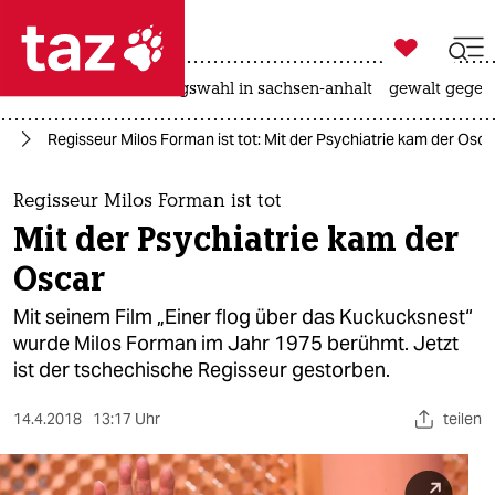

taz zahl ich
hitze
surfen
landtagswahl in sachsen-anhalt
gewalt gegen

taz zahl ich
lm
Regisseur Milos Forman ist tot: Mit der Psychiatrie kam der Osca
taz zahl ich
themen
Regisseur Milos Forman ist tot
Mit der Psychiatrie kam der
politik
Oscar
öko
Mit seinem Film „Einer flog über das Kuckucksnest“
wurde Milos Forman im Jahr 1975 berühmt. Jetzt
gesellschaft
ist der tschechische Regisseur gestorben.
kultur
14.4.2018
13:17 Uhr
teilen
sport