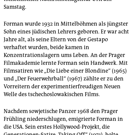
epaper login
Samstag.
Forman wurde 1932 in Mittelböhmen als jüngster
Sohn eines jüdischen Lehrers geboren. Er war acht
Jahre alt, als seine Eltern von der Gestapo
verhaftet wurden, beide kamen in
Konzentrationslagern ums Leben. An der Prager
Filmakademie lernte Forman sein Handwerk. Mit
Filmsatiren wie „Die Liebe einer Blondine“ (1965)
und „Der Feuerwehrball“ (1967) zählte er zu den
Vorreitern der experimentierfreudigen Neuen
Welle des tschechoslowakischen Films.
Nachdem sowjetische Panzer 1968 den Prager
Frühling niederschlugen, emigrierte Forman in
die USA. Sein erstes Hollywood-Projekt, die
Generationen-Satire „Taking Off“ (1971), holte