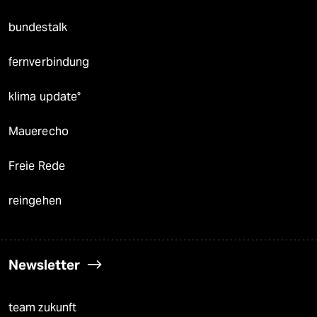
bundestalk
fernverbindung
klima update°
Mauerecho
Freie Rede
reingehen
Newsletter
team zukunft