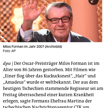
berlin
nord
wahrheit
verlag
verlag
Milos Forman im Jahr 2007 (Archivbild)
Foto: AP
veranstaltungen
shop
dpa
| Der Oscar-Preisträger Milos Forman ist im
Alter von 86 Jahren gestorben. Mit Filmen wie
fragen & hilfe
„Einer flog über das Kuckucksnest“, „Hair“ und
unterstützen
„Amadeus“ wurde er weltbekannt. Der aus dem
heutigen Tschechien stammende Regisseur sei am
abo
Freitag überraschend einer kurzen Krankheit
genossenschaft
erlegen, sagte Formans Ehefrau Martina der
tschechischen Nachrichtenagentur CTK am